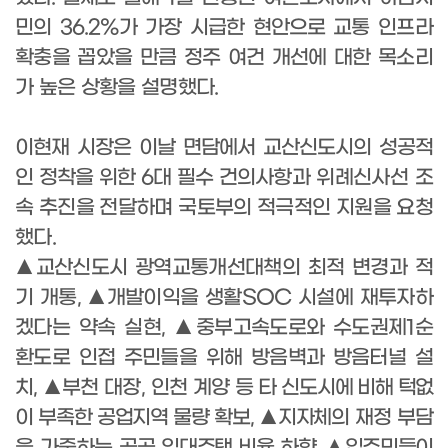
민의
36.2%
가 가장 시급한 현안으로 교통
인프라
확충을 꼽았을 만큼 정주 여건 개선에 대한 목소리
가 높은 상황을 설명했다
.
이
현재 시장은 이날 면담에서 교산신도시의 성공적
인 정착을 위한
6
대 필수 건의
사항과 위례신사선 조
속 추진을 전달하며 국토부의 적극적인 지원을 요청
했다
.
▲
교산신도시 광역교통개선대책의 최적 변경과 적
기 개통
,
▲
개발이익을 생활
SOC
시설에 재투자하
겠다는 약속 실현
,
▲
중부고속도로와 수도권제
1
순
환도로 인접 주민들을 위해 방음벽과 방음터널 설
치
,
▲
부천 대장
,
인천 계양
등 타 신도
시에 비해 턱없
이 부족한 공업지역 물량 확보
,
▲
지자체의
재정 부담
을 가중하는
공
공 임대주택 비율 하향
,
▲
입주민들이