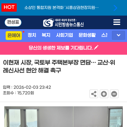
HOT
소상인 통합지원 본격화 ‘시흥상권현장지원단’
개소
편성표
정치
복지
사회기업
문화생활
스포츠
지
온에어
당신의 생생한 제보를 기다립니다.
이현재 시장, 국토부 주택본부장 면담… 교산·위
례신사선 현안 해결 촉구
입력 : 2026-02-03 23:42
조회수 : 15,720회