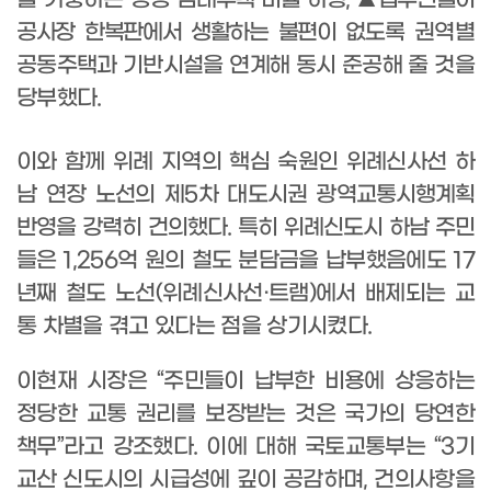
공사장 한복판에서 생활하는 불편이 없도록
권역별
공동주택과 기반시설을 연계해 동시 준공해 줄 것을
당부했다
.
이와 함께 위례 지역의 핵심 숙원인 위례신사선 하
남 연장 노선의 제
5
차 대도시
권 광역교통시행계획
반영을 강력히 건의했다
.
특히 위례신도시 하남 주민
들은
1,256
억 원의 철도 분담금을 납부했음에도
17
년째 철도 노선
(
위례신사선
·
트램
)
에서 배제되는 교
통 차별을 겪고 있다는 점을 상기시켰다
.
이현재 시장은
“
주민들이 납부한 비용에 상응하는
정당한 교통 권리를 보장받는 것은 국가의 당연한
책무
”
라고 강조했다
.
이에 대해 국토교통부는
“3
기
교산 신도시의 시급성에 깊이 공감하며
,
건의사항을