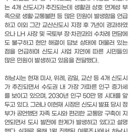
는
4
개 신도시가 추진되는데 생활권 상호 연계성 부
족으로 생활
·
교통불편 등 많은 민원이 발생함을 언급
하고 이외 그간 교산신도시 지정 후
7
년이
경과하였
으나
LH
사장 및 국토부 장
·
차관과의 수차례 면담에
도 불구하고 현안
해결이
답보 상태에 머물러 있는
점을 언급하며 신도시 사업 지연에 따른 시민들의
많은 민원이 발생하고 있음을 전달했다
.
하남시는 현재 미사
,
위례
,
감일
,
교산 등
4
개 신도시
가 추진되면서 수도권 내 가
장 가파른 인구 증가세
를 보이고 있으며
, 2030
년 인구
50
만 명 시대를 앞
두고
있
다
.
그러나 이현재 시장은 신도시 발표 당시 정
부가 공언했던 자족 도시와 편리한
교
통망 구축이 지
연되면서 도시 발전에 한계가 발생하고 있다고 설명
했다
.
실제로
올
해
1
월 진행된 여론조사에서 하남시