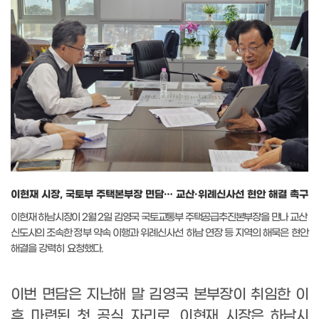
이현재 시장, 국토부 주택본부장 면담… 교산·위례신사선 현안 해결 촉구
이현재 하남시장이
2
월
2
일 김영국 국토교통부 주택공급추진본부장을 만나 교산
신도시의 조속한
정부 약속 이행과 위례신사선 하남 연장 등 지역의 해묵은 현안
해결을 강력히 요청했다
.
이번 면담은 지난해 말 김영국 본부장이 취임한 이
후 마련된 첫 공식 자리로
,
이
현재 시장은 하남시