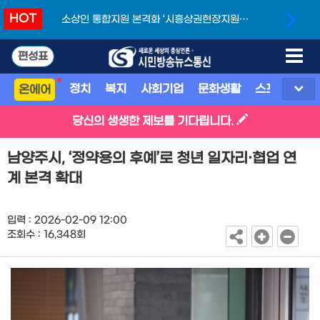
HOT
소상인 통합지원 본격화 ‘시흥상권현장지원단’
개소
편성표
정치
복지
사회기업
문화생활
스포츠
지
온에어
당신의 생생한 제보를 기다립니다.
남양주시, ‘정약용의 후예’로 청년 일자리·협업 연
계 본격 확대
입력 : 2026-02-09 12:00
조회수 : 16,348회