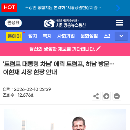
HOT
소상인 통합지원 본격화 ‘시흥상권현장지원단’
개소
편성표
정치
복지
사회기업
문화생활
스포츠
지
온에어
당신의 생생한 제보를 기다립니다.
‘트럼프 대통령 차남’ 에릭 트럼프, 하남 방문…
이현재 시장 현장 안내
입력 : 2026-02-10 23:39
조회수 : 12,676회