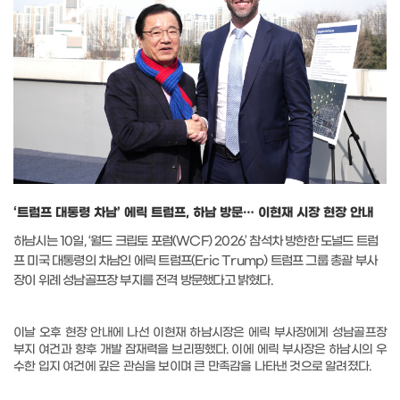
‘트럼프 대통령 차남’ 에릭 트럼프, 하남 방문… 이현재 시장 현장 안내
하남시는
10
일
, ‘
월드 크립토 포럼
(WCF) 2026’
참석차 방한한 도널드 트럼
프 미국 대통령의 차남인 에릭 트럼프
(Eric Trump)
트럼프 그룹 총괄 부사
장이 위례 성남골프장 부지를 전격 방문했다고 밝혔다
.
이날 오후 현장 안내에 나선 이현재 하남시장은 에릭 부사장에게 성남골프장
부지 여건과 향후 개발 잠재력을 브리핑했다
.
이에 에릭 부사장은 하남시의 우
수한 입지 여건에 깊은 관심을 보이며 큰 만족감을 나타낸 것으로 알려졌다
.