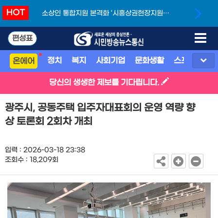
HOT
소상인 통합지원 본격화 ‘시흥상권현장지원단’
개소
편성표
정치
복지
사회기업
문화생활
스포츠
지
온에어
당신의 생생한 제보를 기다립니다.
광주시, 공동주택 입주자대표회의 운영 역량 향
상 토론회 2회차 개최
입력 : 2026-03-18 23:38
조회수 : 18,209회