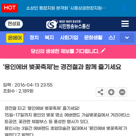
HOT
소상인 통합지원 본격화 ‘시흥상권현장지원단’
개소
편성표
정치
복지
사회기업
문화생활
스포츠
지
온에어
당신의 생생한 제보를 기다립니다.
‘용인에버 벚꽃축제’는 경전철과 함께 즐기세요
입력 : 2016-04-13 23:55
조회수 : 2,189회
경전철 타고 ‘용인에버 벚꽃축제’ 즐기세요!
15일~17일까지 용인의 벚꽃 명소 에버랜드 가실벚꽃길에서 거리아티스
트공연, 꽃관련 체험부스 등 풍성한 행사가 있다.
용인시는 3일간 에버랜드 호암미술관 일대에서 ‘용인에버 벚꽃축제’가
열린다고 밝혔다.