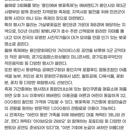
올해로 3회째를 맞는 ‘용인에버 벚꽃축제’는 에버랜드가 용인시와 제3군
사령부와 함께 준비한 지역문화 축제로, 지역사회 발전을 위해 민관군이
함께 시민이 하나 되는 축제의 장으로 마련됐다.
특히 행사가 열리는 가실벚꽃길은 용인8경 가운데 제8경에 해당하는 지
역으로, 50년 이상된 왕벚나무가 호수 주변 산책로에 화려한 자태를 뽐
내고 있어 전국의 유명한 사진작가들이 대거 모여들 만큼 인기 있는 벚꽃
명소로 꼽힌다.
올해 축제에는 용인문화재단의 거리아티스트 공연을 비롯해 3군 군악대
의 작은 음악회, 경기도립팝스앙상블의 미니콘서트, 경기도립국악단의
작은음악회 등 다양한 행사가 열린다.
또한 용인시 평생학습 공예연구회와 용인지역 로컬푸드 협동조합인 아홉
색깔 농부, 처인성 꽃차 문화연구원에서 냅킨, 퀼트공예, 다육식물, 꽃화
분, 꽃차 등 다양한 체험행사도 선보인다.
축제 기간중에는 행사장내 종합안내소에 있는 할인쿠폰을 매표소에 제출
하면 오후 3시 이후부터 에버랜드 이용권을 어른과 어린이 동일하게 32,
000원의 할인된 가격에 구입할 수 있다. 벚꽃축제 기간중에 호암미술관
의 관람을 원하는 방문객은 1,000원의 관람료로 이용이 가능하다.
시 관계자는 “어린이 동반 가족을 위해 에버랜드 대표 캐릭터 ‘레니와 라
라’, 판다 캐릭터 ‘아이바오와 러바오’ 와 함께하는 포토타임 등 다양한 이
벤트와 공연도 준비되어 있다”며, “이번 기회에 눈같이 새하얀 아름다운