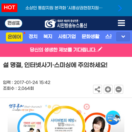
HOT
소상인 통합지원 본격화 ‘시흥상권현장지원단’
개소
편성표
정치
복지
사회기업
문화생활
스포츠
지
온에어
당신의 생생한 제보를 기다립니다.
설 명절, 인터넷사기·스미싱에 주의하세요!
입력 : 2017-01-24 15:42
조회수 : 2,064회