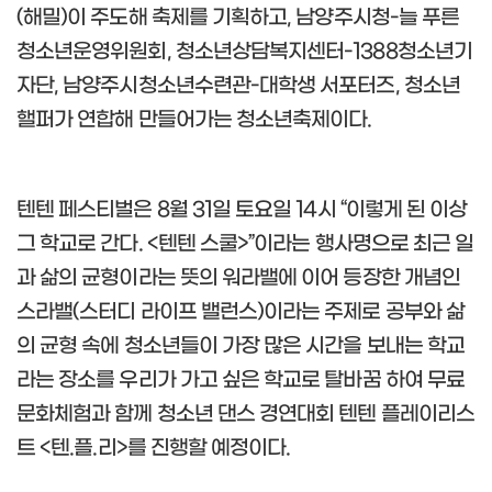
(
해밀
)
이 주도해 축제를 기획하고
,
남양주시청
-
늘 푸른
청소년운영위원회
,
청소년상담복지센터
-1388
청소년기
자단
,
남양주시청소년수련관
-
대학생 서포터즈
,
청소년
핼퍼가 연합해 만들어가는 청소년축제이다
.
텐텐 페스티벌은
8
월
31
일 토요일
14
시
“
이렇게 된 이상
그 학교로 간다
. <
텐텐 스쿨
>”
이라는 행사명으로 최근 일
과 삶의 균형이라는 뜻의 워라밸에 이어 등장한 개념인
스라밸
(
스터디 라이프 밸런스
)
이라는 주제로 공부와 삶
의 균형 속에 청소년들이 가장 많은 시간을 보내는 학교
라는 장소를 우리가 가고 싶은 학교로 탈바꿈 하여 무료
문화체험과 함께 청소년 댄스 경연대회 텐텐 플레이리스
트
<
텐
.
플
.
리
>
를 진행할 예정이다
.