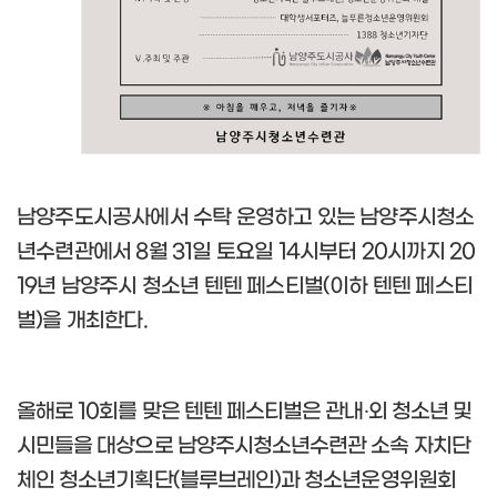
남양주도시공사에서 수탁 운영하고 있는 남양주시청소
년수련관에서
8
월
31
일 토요일
14
시부터
20
시까지
20
19
년 남양주시 청소년 텐텐 페스티벌
(
이하 텐텐 페스티
벌
)
을 개최한다
.
올해로
10
회를 맞은 텐텐 페스티벌은 관내
‧
외 청소년 및
시민들을 대상으로 남양주시청소년수련관 소속 자치단
체인 청소년기획단
(
블루브레인
)
과 청소년운영위원회