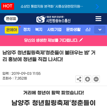
HOT
소상인 통합지원 본격화 ‘시흥상권현장지원단’
개소
편성표
정치
복지
사회기업
문화생활
스포츠
지
온에어
당신의 생생한 제보를 기다립니다.
남양주 청년힐링축제‘청춘들이 불태우는 밤’ 거
리 홍보에 청년들 직접 나서다!
입력 : 2019-09-03 11:55
조회수 : 7,352회
거리에 청년이 활짝 피었습니다
!
남양주 청년힐링축제
‘
청춘들이