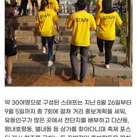
약
30
여명으로 구성된 스태프는 지난
8
월
26
일부터
9
월
5
일까지 총
7
회에 걸쳐 거리 홍보계획을 세워
,
유동인구가 많은 곳에서 전단지를 배부하고 다산동
,
평내호평동
,
별내동 등 상가를 찾아다니며 축제 포스