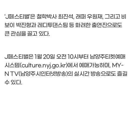
‘J
페스티벌
’
은 철학박사 최진석
,
래퍼 우원재
,
그리고 비
보이 박진형과 레디투댄스팀 등 화려한 출연진으로도
큰 관심을 끌고 있다
.
J
페스티벌은
1
월
20
일 오전
10
시부터 남양주티켓예매
시스템
(culture.nyj.go.kr)
에서 예매가능하며
, MY-
N TV(
남양주시인터넷방송
)
의 실시간 방송으로도 즐길
수 있다
.