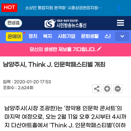
HOT
소상인 통합지원 본격화 ‘시흥상권현장지원단’
개소
편성표
정치
복지
사회기업
문화생활
스포츠
지
온에어
당신의 생생한 제보를 기다립니다.
남양주시, Think J. 인문학페스티벌 개최
입력 : 2020-01-20 17:53
조회수 : 2,624회
남양주시
(
시장 조광한
)
는
‘
정
약용 인문학 콘서트
’
의
마지막 여정으로
,
오는
2
월
11
일 오후
2
시부터
4
시까
지 다산아트홀에서
‘Think J.
인문학페스티벌
’(
이하