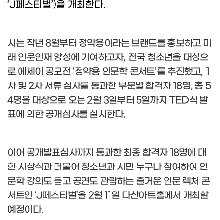
‘J
페스티벌
’)
을 개최한다
.
시는 작년
8
월부터 정약용이라는 브랜드를 홍보하고 미
래 인문인재 양성에 기여하고자
,
전국 청소년을 대상으
로 에세이 공모전
‘
정
약용 인문학 콘서트
’
를 추진했고
,
1
차 및
2
차 서류 심사를 통과한 부문별 합격자
18
명
,
총
5
4
명을 대상으로 오는
2
월
3
일부터
5
일까지
TED
식 발
표에 의한 공개심사를 실시한다
.
이어 공개발표심사까지 통과한 최종 합격자
18
명에 대
한 시상식과 더불어 청소년과 시민 누구나 참여하여 인
문학 강의도 듣고 공연도 관람하는 즐거운 인문 렉처 콘
서트인
‘J
페스티벌
’
을
2
월
11
일 다산아트홀에서 개최할
예정이다
.