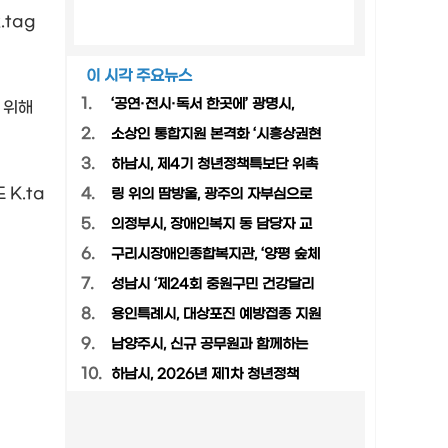
k.tag
이 시각 주요뉴스
1.
‘공연·전시·독서 한곳에’ 광명시,
 위해
2.
소상인 통합지원 본격화 ‘시흥상권현
3.
하남시, 제4기 청년정책특보단 위촉
드
K.ta
4.
링 위의 땀방울, 광주의 자부심으로
5.
의정부시, 장애인복지 동 담당자 교
6.
구리시장애인종합복지관, ‘양평 숲체
7.
성남시 ‘제24회 중원구민 건강달리
8.
용인특례시, 대상포진 예방접종 지원
9.
남양주시, 신규 공무원과 함께하는
10.
하남시, 2026년 제1차 청년정책