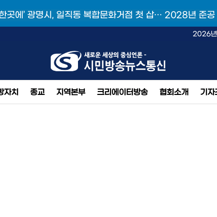
 한곳에’ 광명시, 일직동 복합문화거점 첫 삽… 2028년 준공
2026년
방자치
종교
지역본부
크리에이터방송
협회소개
기자