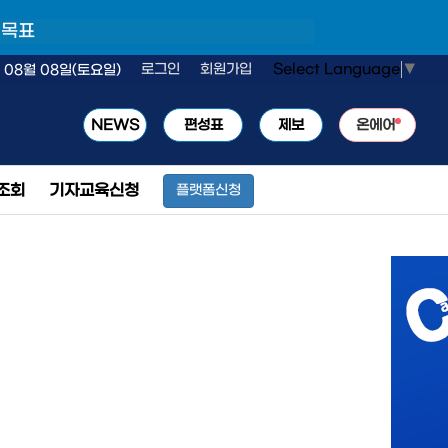
 목표
Select Language
▼
로그인
회원가입
 08월 08일(토요일)
NEWS
편성표
제보
온에어
조회
기자교육신청
플랫폼신청