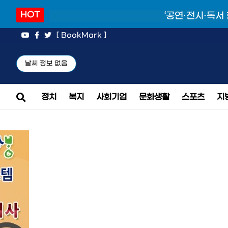
HOT
‘공연·전시·독서
[ BookMark ]
날씨 정보 없음
정치
복지
사회기업
문화생활
스포츠
지