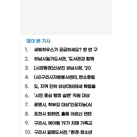
많이 본 기사
1.
새빛하우스가 궁금하세요? 한 번 구
2.
하남시일가도서관, ‘도서관과 함께
3.
[시장동정]신상진 성남시장, ‘20
4.
(사)구리시자원봉사센터, 탄소중립
5.
도, 지역 단위 비상대비태세 확립을
6.
‘시민 중심 행정 실현’ 직원 대상
7.
광명시, 학부모 대상‘인공지능(AI
8.
포천시 화현면, 홀몸 어르신 연탄
9.
구리시, 헤아림 19기 치매 가족교
10.
구리시 갈매도서관, 「환경·청소년