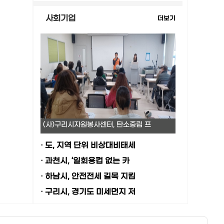
사회기업
더보기
(사)구리시자원봉사센터, 탄소중립 프
·
도, 지역 단위 비상대비태세
·
과천시, ‘일회용컵 없는 카
·
하남시, 안전전세 길목 지킴
·
구리시, 경기도 미세먼지 저