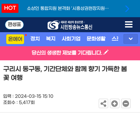
HOT
소상인 통합지원 본격화 ‘시흥상권현장지원단’
개소
편성표
정치
복지
사회기업
문화생활
스포츠
지
온에어
당신의 생생한 제보를 기다립니다.
구리시 동구동, 기간단체와 함께 향기 가득한 봄
꽃 여행
입력 : 2024-03-15 15:10
조회수 : 5,417회