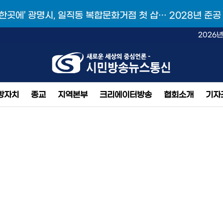
 한곳에’ 광명시, 일직동 복합문화거점 첫 삽… 2028년 준공
2026년
방자치
종교
지역본부
크리에이터방송
협회소개
기자