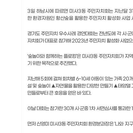
3
일 하남시에 따르면 미사
3
동 주민자치회는 지난달
3
한 환경자원인 황산숲을 활용한 주민자치 활성화 사업
경기도 주민자치 우수사례 경연대회는 전년도에 각 시
·
군
자치회가 대표로 참가해
2023
년 주민자치 활성화 사업
‘
숲놀이와 함께하는 플로킹
’
은 미사
3
동 주민자치회가 지역
기 위한 목적으로 추진했다
.
지난해
5
회에 걸쳐 회차별
6~10
세 아동이 있는 가족
20
개
설 및 숲놀이
▲
자연물을 활용한 다양한 만들기
▲
태양열 
민들로부터 큰 호응을 얻은 바 있다
.
이날 대회는 참가한
30
개 시
·
군중
1
차 서면심사를 통과한
먼저 신영미 미사
3
동 주민자치회 환경분과장은
‘
나와 지구