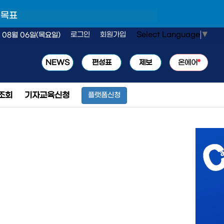
 목표
Select Language
▼
로그인
회원가입
 08월 06일(목요일)
NEWS
편성표
제보
온에어
조회
기자교육신청
플랫폼신청