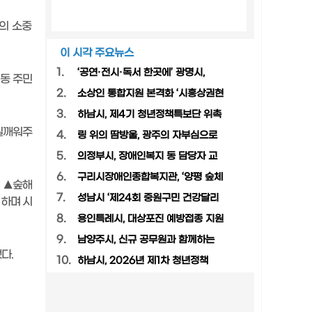
의 소중
이 시각 주요뉴스
1.
‘공연·전시·독서 한곳에’ 광명시,
동 주민
2.
소상인 통합지원 본격화 ‘시흥상권현
3.
하남시, 제4기 청년정책특보단 위촉
일깨워주
4.
링 위의 땀방울, 광주의 자부심으로
5.
의정부시, 장애인복지 동 담당자 교
6.
구리시장애인종합복지관, ‘양평 숲체
해
▲
숲해
7.
성남시 ‘제24회 중원구민 건강달리
영하며 시
8.
용인특례시, 대상포진 예방접종 지원
9.
남양주시, 신규 공무원과 함께하는
됐다
.
10.
하남시, 2026년 제1차 청년정책