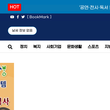
HOT
‘공연·전시·독서
[ BookMark ]
날씨 정보 없음
정치
복지
사회기업
문화생활
스포츠
지