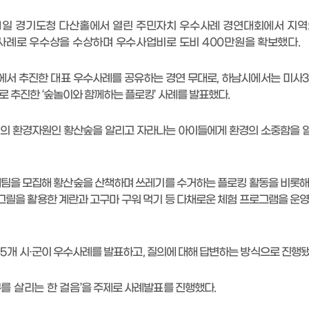
1
일 경기도청 다산홀에서 열린 주민자치 우수사례 경연대회에서 지역
 사례로 우수상을 수상하며 우수사업비로 도비
400
만원을 확보했다
.
에서 추진한 대표 우수사례를 공유하는 경연 무대로
,
하남시에서는 미사
3
으로 추진한
‘
숲놀이와 함께하는 플로킹
’
사례를 발표했다
.
의 환경자원인 황산숲을 알리고 자라나는 아이들에게 환경의 소중함을 
팀을 모집해 황산숲을 산책하며 쓰레기를 수거하는 플로킹 활동을 비롯
그릴을 활용한 계란과 고구마 구워 먹기 등 다채로운 체험 프로그램을 운
15
개 시
·
군이 우수사례를 발표하고
,
질의에 대해 답변하는 방식으로 진행
를 살리는 한 걸음
’
을 주제로 사례발표를 진행했다
.