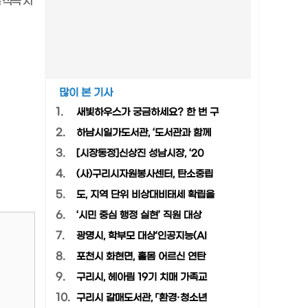
 적극 지
.
많이 본 기사
1.
새빛하우스가 궁금하세요? 한 번 구
2.
하남시일가도서관, ‘도서관과 함께
3.
[시장동정]신상진 성남시장, ‘20
4.
(사)구리시자원봉사센터, 탄소중립
5.
도, 지역 단위 비상대비태세 확립을
6.
‘시민 중심 행정 실현’ 직원 대상
7.
광명시, 학부모 대상‘인공지능(AI
8.
포천시 화현면, 홀몸 어르신 연탄
9.
구리시, 헤아림 19기 치매 가족교
10.
구리시 갈매도서관, 「환경·청소년