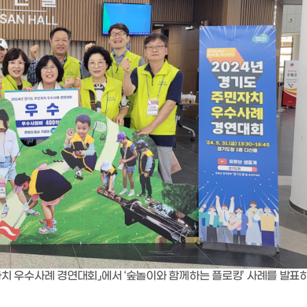
자치 우수사례 경연대회
」
에서
‘
숲놀이와 함께하는 플로킹
’
사례를 발표하