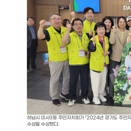
하남시 미사
3
동 주민자치회가
「
2024
년 경기도 주민
수상을 수상했다
.