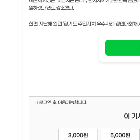
이현재 시장은
“
하남시는 관내 주민자치회가
2
년 연속 본선에
원하겠다
”
라고 강조했다
.
한편 지난해 열린
‘
경기도 주민자치 우수사례 경연대회
’
에
로그인 후 이용가능합니다.
이 기
3,000원
5,000원