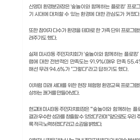
신영미 환경분과장은
‘
숲놀이와 함께하는 플로킹
’
프로그
기 시대에 대처할 수 있는 환경에 대한 관심도가 커졌
또한 참여자 다수가 환경을 테마로 한 가족 단위 프로그
려주기도 했다
.
실제 미사
3
동 주민자치회가
‘
숲놀이와 함께하는 플로킹
램에 대한 전반적인 만족도는
91.9%(
매우 만족
55.4
해선 무려
94.6%
가
“
그렇다
”
라고 답하기도 했다
.
이처럼 미래 세대를 위한 현장 체험형 환경교육 프로그램
상하는 쾌거를 만들어냈다
.
현교태 미사
3
동 주민자치회장은
“‘
숲놀이와 함께하는 플
결과 우수한 성과를 창출할 수 있었다
”
라며
“
앞으로도 우리 
록 적극 노력하겠다
”
라고 소감을 밝혔다
.