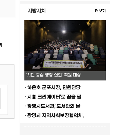
지방자치
더보기
기
‘시민 중심 행정 실현’ 직원 대상
·
하은호 군포시장, 민원담당
·
시흥 크리에이터’로 꿈을 펼
·
광명시도서관,‘도서관의 날·
·
광명시 지역사회보장협의체,