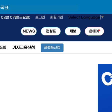
 목표
Select Language
▼
로그인
회원가입
 08월 07일(금요일)
NEWS
편성표
제보
온에어
조회
기자교육신청
플랫폼신청