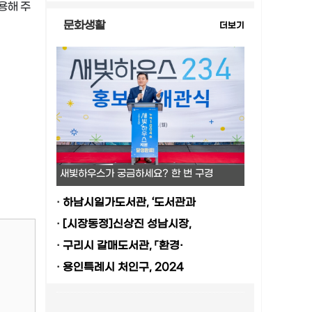
용해 주
문화생활
더보기
새빛하우스가 궁금하세요? 한 번 구경
·
하남시일가도서관, ‘도서관과
·
[시장동정]신상진 성남시장,
·
구리시 갈매도서관, 「환경·
·
용인특례시 처인구, 2024