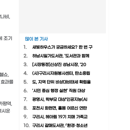
잔나비,
에 조기
많이 본 기사
1.
새빛하우스가 궁금하세요? 한 번 구
2.
하남시일가도서관, ‘도서관과 함께
3.
[시장동정]신상진 성남시장, ‘20
4.
(사)구리시자원봉사센터, 탄소중립
블쇼,
 효과를
5.
도, 지역 단위 비상대비태세 확립을
6.
‘시민 중심 행정 실현’ 직원 대상
7.
광명시, 학부모 대상‘인공지능(AI
가평역,
8.
포천시 화현면, 홀몸 어르신 연탄
택시운
9.
구리시, 헤아림 19기 치매 가족교
10.
구리시 갈매도서관, 「환경·청소년