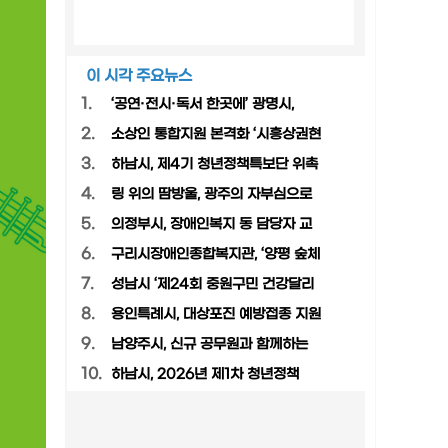
이 시각 주요뉴스
1.
‘공연·전시·독서 한곳에’ 광명시,
2.
소상인 통합지원 본격화 ‘시흥상권현
3.
하남시, 제4기 청년정책특보단 위촉
4.
링 위의 땀방울, 광주의 자부심으로
5.
의정부시, 장애인복지 동 담당자 교
6.
구리시장애인종합복지관, ‘양평 숲체
7.
성남시 ‘제24회 중원구민 건강달리
8.
용인특례시, 대상포진 예방접종 지원
9.
남양주시, 신규 공무원과 함께하는
10.
하남시, 2026년 제1차 청년정책