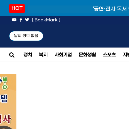
HOT
‘공연·전시·독서
[ BookMark ]
날씨 정보 없음
정치
복지
사회기업
문화생활
스포츠
지