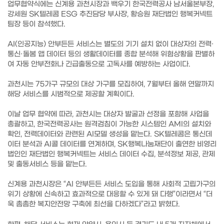
업무협약식에는 신계용 과천시장과 백우기 한국전력공사 남서울본부장,
강세원 SK텔레콤 ESG 추진담당 부사장, 황승원 재단법인 행복커넥트
팀장 등이 참석했다.
AI(인공지능) 안부든든 서비스는 별도의 기기 설치 없이 대상자의 전력·
통신·돌봄 앱 데이터 등의 생활데이터를 종합 분석해 위험상황을 판별하
여 자동 안부전화나 긴급출동으로 고독사를 예방하는 사업이다.
과천시는 75가구 규모의 대상 가구를 모집하여, 7월부터 올해 연말까지
해당 서비스를 시범적으로 제공할 계획이다.
이날 업무 협약에 따라, 과천시는 대상자 발굴과 선정을 포함해 사업을
총괄하고, 한국전력공사는 원격검침이 가능한 시스템인 AMI의 설치와
확인, 전력데이터와 관련된 AI모델 생성을 맡는다. SK텔레콤은 통신데
이터 분석과 AI콜 데이터를 연계하며, SK행복나눔재단이 출연한 비영리
법인인 재단법인 행복커넥트는 서비스 데이터 수집, 분석정보 제공, 관제
및 출동서비스 등을 맡는다.
신계용 과천시장은 “AI 안부든든 서비스 도입을 통해 사회적 고립가구의
위기 상황에 신속하고 효과적으로 대응할 수 있게 돼 다행”이라면서 “더
욱 촘촘한 복지안전망 구축에 최선을 다하겠다”라고 밝혔다.