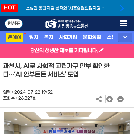
HOT
소상인 통합지원 본격화 ‘시흥상권현장지원단’
개소
편성표
정치
복지
사회기업
문화생활
스포츠
지
온에어
당신의 생생한 제보를 기다립니다.
과천시, AI로 사회적 고립가구 안부 확인한
다…‘AI 안부든든 서비스’ 도입
입력 : 2024-07-22 19:52
조회수 : 26,827회