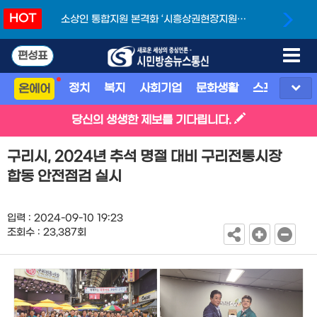
HOT
소상인 통합지원 본격화 ‘시흥상권현장지원단’
개소
편성표
정치
복지
사회기업
문화생활
스포츠
지
온에어
당신의 생생한 제보를 기다립니다.
구리시, 2024년 추석 명절 대비 구리전통시장
합동 안전점검 실시
입력 : 2024-09-10 19:23
조회수 : 23,387회