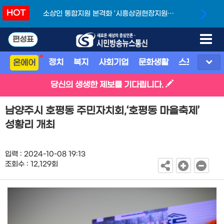
HOT
소상인 통합지원 본격화 ‘시흥상권현장지원단’
개소
편성표
정치
복지
사회기업
문화생활
스포츠
지
온에어
당신의 생생한 제보를 기다립니다.
남양주시 호평동 주민자치회,‘호평동 마을축제’
성황리 개최
입력 : 2024-10-08 19:13
조회수 : 12,129회