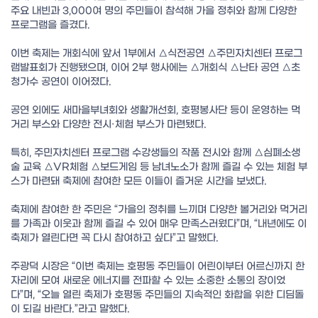
주요 내빈과 3,000여 명의 주민들이 참석해 가을 정취와 함께 다양한
프로그램을 즐겼다.
이번 축제는 개회식에 앞서 1부에서 △식전공연 △주민자치센터 프로그
램발표회가 진행됐으며, 이어 2부 행사에는 △개회식 △난타 공연 △초
청가수 공연이 이어졌다.
공연 외에도 새마을부녀회와 생활개선회, 호평봉사단 등이 운영하는 먹
거리 부스와 다양한 전시·체험 부스가 마련됐다.
특히, 주민자치센터 프로그램 수강생들의 작품 전시와 함께 △심폐소생
술 교육 △VR체험 △보드게임 등 남녀노소가 함께 즐길 수 있는 체험 부
스가 마련돼 축제에 참여한 모든 이들이 즐거운 시간을 보냈다.
축제에 참여한 한 주민은 “가을의 정취를 느끼며 다양한 볼거리와 먹거리
를 가족과 이웃과 함께 즐길 수 있어 매우 만족스러웠다”며, “내년에도 이
축제가 열린다면 꼭 다시 참여하고 싶다”고 말했다.
주광덕 시장은 “이번 축제는 호평동 주민들이 어린이부터 어르신까지 한
자리에 모여 새로운 에너지를 전파할 수 있는 소중한 소통의 장이었
다”며, “오늘 열린 축제가 호평동 주민들의 지속적인 화합을 위한 디딤돌
이 되길 바란다.”라고 말했다.