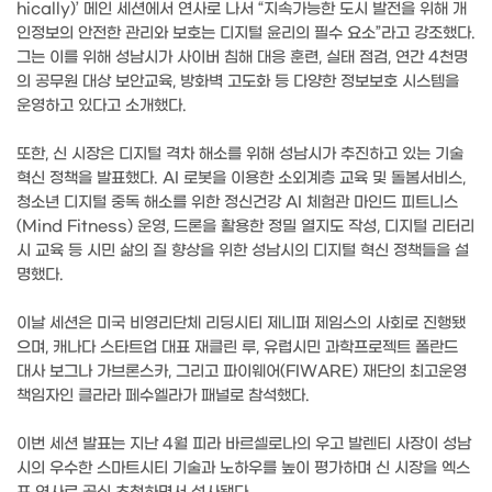
hically)’ 메인 세션에서 연사로 나서 “지속가능한 도시 발전을 위해 개
인정보의 안전한 관리와 보호는 디지털 윤리의 필수 요소”라고 강조했다.
그는 이를 위해 성남시가 사이버 침해 대응 훈련, 실태 점검, 연간 4천명
의 공무원 대상 보안교육, 방화벽 고도화 등 다양한 정보보호 시스템을
운영하고 있다고 소개했다.
또한, 신 시장은 디지털 격차 해소를 위해 성남시가 추진하고 있는 기술
혁신 정책을 발표했다. AI 로봇을 이용한 소외계층 교육 및 돌봄서비스,
청소년 디지털 중독 해소를 위한 정신건강 AI 체험관 마인드 피트니스
(Mind Fitness) 운영, 드론을 활용한 정밀 열지도 작성, 디지털 리터리
시 교육 등 시민 삶의 질 향상을 위한 성남시의 디지털 혁신 정책들을 설
명했다.
이날 세션은 미국 비영리단체 리딩시티 제니퍼 제임스의 사회로 진행됐
으며, 캐나다 스타트업 대표 재클린 루, 유럽시민 과학프로젝트 폴란드
대사 보그나 가브론스카, 그리고 파이웨어(FIWARE) 재단의 최고운영
책임자인 클라라 페수엘라가 패널로 참석했다.
이번 세션 발표는 지난 4월 피라 바르셀로나의 우고 발렌티 사장이 성남
시의 우수한 스마트시티 기술과 노하우를 높이 평가하며 신 시장을 엑스