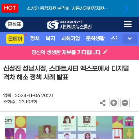
HOT
소상인 통합지원 본격화 ‘시흥상권현장지원단’
개소
편성표
정치
복지
사회기업
문화생활
스포츠
지
온에어
당신의 생생한 제보를 기다립니다.
신상진 성남시장, 스마트시티 엑스포에서 디지털
격차 해소 정책 사례 발표
입력 : 2024-11-06 20:21
조회수 : 23,103회