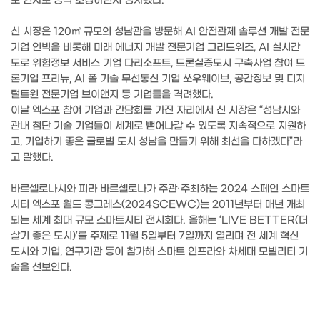
포 연사로 공식 초청하면서 성사됐다.
신 시장은 120㎡ 규모의 성남관을 방문해 AI 안전관제 솔루션 개발 전문
기업 인빅을 비롯해 미래 에너지 개발 전문기업 그리드위즈, AI 실시간
도로 위험정보 서비스 기업 다리소프트, 드론실증도시 구축사업 참여 드
론기업 프리뉴, AI 폴 기술 무선통신 기업 쏘우웨이브, 공간정보 및 디지
털트윈 전문기업 브이앤지 등 기업들을 격려했다.
이날 엑스포 참여 기업과 간담회를 가진 자리에서 신 시장은 “성남시와
관내 첨단 기술 기업들이 세계로 뻗어나갈 수 있도록 지속적으로 지원하
고, 기업하기 좋은 글로벌 도시 성남을 만들기 위해 최선을 다하겠다”라
고 말했다.
바르셀로나시와 피라 바르셀로나가 주관·주최하는 2024 스페인 스마트
시티 엑스포 월드 콩그레스(2024SCEWC)는 2011년부터 매년 개최
되는 세계 최대 규모 스마트시티 전시회다. 올해는 ‘LIVE BETTER(더
살기 좋은 도시)’를 주제로 11월 5일부터 7일까지 열리며 전 세계 혁신
도시와 기업, 연구기관 등이 참가해 스마트 인프라와 차세대 모빌리티 기
술을 선보인다.