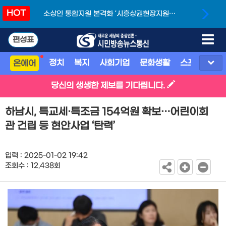
HOT
소상인 통합지원 본격화 ‘시흥상권현장지원단’
개소
편성표
정치
복지
사회기업
문화생활
스포츠
지
온에어
당신의 생생한 제보를 기다립니다.
하남시, 특교세·특조금 154억원 확보…어린이회
관 건립 등 현안사업 ‘탄력’
입력 : 2025-01-02 19:42
조회수 : 12,438회