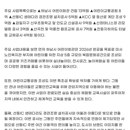
주요 사업목록으로는
▲
하남시
어린이
회관 건립
13
억원
▲
어린이교통공원
8
억
▲
선동
IC
생태다리 경관조명 설치공사
5
억원
▲
KCC
옆 등산로 계단
조성
9
억원
▲
감일
지구 신우초등학교
앞 인도교 신설공사
9
억원
▲
신장테니스장
리모
델링 공사
3
억원
▲
산곡천 및 덕풍천
펌프교체
공사
7
억
원
▲
진등지하차도 터널
등 교체공사
4
억
원
등이다
.
주요 사업내용을 보면 먼저 하남시 어린이회관은
2026
년 완공을 목표로 미사
노인복지관 부지에 어린이를 위한 지상
5
층 규모의 복합문화공간으로 조성되
며
공공형 키즈카페를 비롯하여 실내놀이터
,
전시공간
,
놀이체험실 등 어린이들
이 다양한 경험을 즐길 수 있는 시설이 들어선다
.
또한
,
어린이교통공원 조성도 이번 특조금 확보로 박차를 가하게 됐다
.
그동
안
관내 어린이들은 교통안전교육을 위해 관외지역으로 이동해야 하는 불편
을
겪어왔지만
,
이번 사업이 완료되면 실습 중심의 체험형 교육시설이 갖추어져
지역 내에서 안전하고 체계적인 교육을 받을
수 있게 된다
.
둘째
,
선동
IC
생태다리도 경관조명 설치공사와 어울려 아름다운 빛으로 연출
될
예정이다
.
이번 공사는 그동안 주민들에게 지속적으로 민원이 제기되었던 사
업으로
선동
IC
주변 야간 이용객의 편의를 높이고
,
도시의 브랜드 이미지를 한