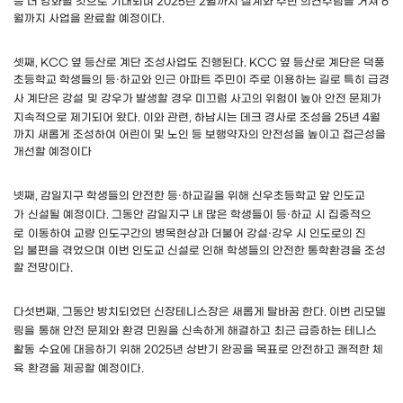
층 더 강
화될 것으로 기대되며
2025
년
2
월까지 설계와 주민 의견수렴을 거쳐
6
월까지 사업을 완료할 예정이다
.
셋째
, KCC
옆 등산로 계단 조성사업도 진행된다
. KCC
옆 등산로 계단은 덕풍
초등
학교 학생
들의 등
·
하교와 인근 아파트 주민이 주로 이용하는 길로 특히 급경
사
계단은
강설
및 강우가 발생할 경우 미끄럼 사고의 위험이 높아 안전 문제가
지속적으로 제기되어 왔다
.
이와 관련
,
하남시는 데크 경사로 조성을
25
년
4
월
까지 새롭게 조성하여 어린이 및 노인 등 보행약자의 안전성을 높이고 접근성을
개선할 예정이다
넷째
,
감일지구 학생들의 안전한 등
·
하교길을 위해 신우초등학교 앞 인도교
가
신설될 예정이다
.
그동안 감일지구 내 많은 학생들이 등
·
하교 시 집중적으
로
이동하여 교량 인도구간의 병목현상과 더불어 강설
·
강우 시 인도로의 진
입
불편을 겪었으며 이번 인도교 신설로 인해 학생들의 안전한 통학환경을 조성
할 전망이다
.
다섯번째
,
그동안 방치되었던 신장테니스장은 새롭게 탈바꿈 한다
.
이번 리모델
링을
통해
안전 문제와 환경 민원을 신속하게 해결하고
최근 급증하는 테니스
활동
수요에 대응하기 위해
2025
년 상반기 완공을 목표로 안전하고 쾌적한 체
육
환경을 제공할 예정이다
.