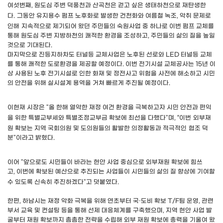
여섯번째
,
원도심 주변 덕풍천과 산곡천은 걷고 싶은 생태하천으로 재탄생한
다
.
그
동안 유지용수 펌프 노후화로 발생한 건천화와
여름철 녹조
,
악취 문제로
인해
지속적으로 제기되어 왔던 주민들의 숙원사업 중 하나로 이번
펌프 교체를
통해 원도심 주변 지방하천의 쾌적한 환경을 조성하고
,
주민들의
삶의 질을 높일
것으로 기대된다
.
마지막으로 진등지하차도 터널등 교체사업은 노후된 선로와
LED
터널등 교체
를 통해 쾌적한 도로환경을 제공할 예정이다
.
이번 전기시설 교체공사는
15
년 이
상 사용된 노후 전기시설로 인한 화재 및 정전사고 위험을 사전에
해소하고 시민
의 안전을 위해 실시설계 용역을 거쳐 빠르게 추진될 예정이다
.
이현재 시장은
"
올 한해 열악한 재정 여건 환경을 극복하고자 시민 안전과
편익
을 위한 특별교부세와 특별조정교부금 확보에 최선을 다했다
"
며
, “
이번
외부재
원 확보는 지역 국회의원 및 도의원들의 활발한 의정활동과 적극적인
협조 덕
분
"
이라고 밝혔다
.
이어
"
앞으로도 시민들이 바라는 현안 사업 중심으로 외부재원 확보에 힘쓰
고
,
이번에 확보된 예산으로 추진되는 사업들이 시민들의 삶의 질 향상에 기여할
수
있도록 신속히 추진하겠다
"
고 덧붙였다
.
한편
,
하남시는 재정 악화 극복을 위해 연초부터 국
·
도비 확보
T/F
팀 운영
,
관련
부서 교육 및 컨설팅 등을 통해 선제 대응체계를 구축했으며
,
지역 현안 사업 발
굴부터 재원 확보까지 촘촘한 전략을 수립해 외부 재원 확보에 총력을 기울여 왔