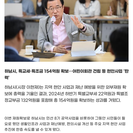
하남시, 특교세·특조금 154억원 확보…어린이회관 건립 등 현안사업 ‘탄
력’
하남시
(
시장 이현재
)
는 지역 현안 사업과 재난 예방을 위한 외부재원 확
보에 총력을 기울인 결과
, 2024
년 하반기 특별교부세
22
억원과 특별조
정교부금
132
억원을 포함해 총
154
억원을 확보하는 성과를 거뒀다
.
이번 재원확보로 하남시는 민선
8
기 공약사업을 비롯하여 그동안 시민들이 필
요로 했던 생활인프라 사업과 재난예방
,
편의시설 개선 등 주요 지역 현안 사업
추진에 한층 속도를 낼 수 있게 됐다
.