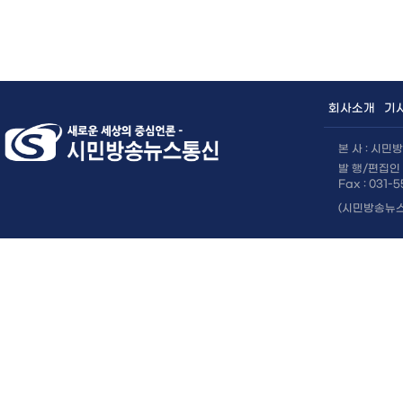
×
회사소개
기
본 사 : 시
발 행/편집인 
Fax : 031-
(시민방송뉴스