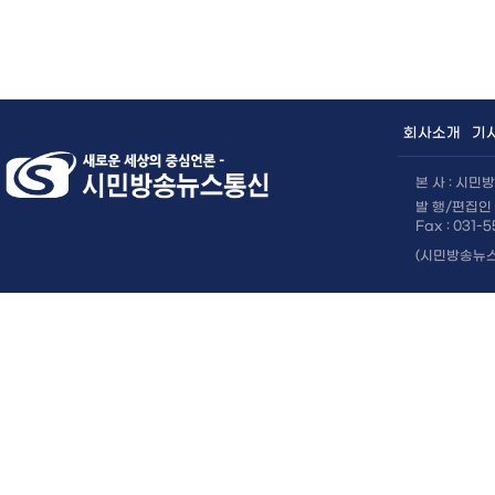
×
회사소개
기
본 사 : 시
발 행/편집인 
Fax : 031-
(시민방송뉴스