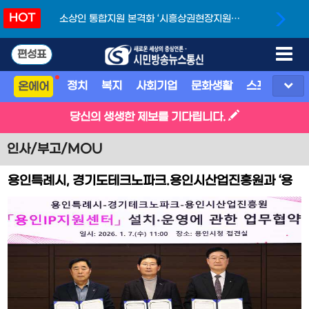
HOT
소상인 통합지원 본격화 ‘시흥상권현장지원단’
개소
편성표
정치
복지
사회기업
문화생활
스포츠
지
온에어
당신의 생생한 제보를 기다립니다.
인사/부고/MOU
용인특례시, 경기도테크노파크.용인시산업진흥원과 ‘용
인IP지원센터’ 설치·운영 협약