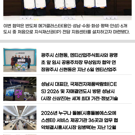
이번 협약은 반도체 메가클러스터(용인·성남·수원·화성·평택·안성) 6개
도시 중 처음으로 지식재산권(IP) 전담 지원센터를 설치하고자 마련됐다.
협약 내용은 ▲중소기업·창업자 대상 지식재산권 상담?전략 수립 ▲지식
재산 창출·보호·활용과 분쟁 대응 ▲기술사업화?이전 활성화 ▲지식재산
권 관련 교육·컨설팅 운영 등이다.협약에 따라 용인시산업진흥원 본원에
광주시 신현동, 엔티산업주식회사와 광명
용인IP지원센터가 설치된다.센터는 안산 경기테크노파크
초 앞 임시 공용주차장 무상임차 협약 연
장광주시 신현동은 지난 6일 엔티산업주
식회사와 ‘광명초등학교 앞 임시 공용주차
장 무상임차’ 연장 협약을 체결했다.이번
성남시 대표단, 국제전자제품박람회(CE
협약은 토지 소유주인 엔티산업주식회사
S) 2026 및 자매결연도시 방문 성남시
와 2020년 6월 첫 체결 이후 여섯 번째
(시장 신상진)는 세계 최대 가전·정보기술
로 이뤄진 것으로 양측의 협의를 거쳐 협
전시회인 국제전자제품박람회(CES·Co
약 기간을 2026년 12월까지 연장했다.
nsumer Electronics Show) 2026
2026년 누구나 돌봄(시흥돌봄에스오에
해당 임시 공용주차장은 별도의 주차 공간
성남관 개관식 참석과 자매결연도시인 미
스센터) 서비스 제공기관 36곳과 업무 협
이 없는
국 캘리포니아주 풀러턴시와의 교류 확대
약체결시흥시(시장 임병택)는 지난 12월