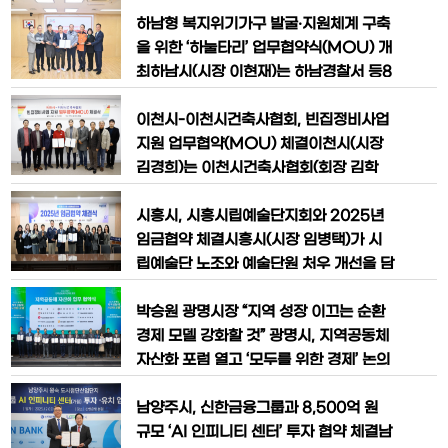
를 위해 오는 5일부터 9일까지 대표단을
30일 시청 글로벌센터에서 ‘2026년 누
파견한다.임종철 성남시 부시장을 단장으
구나 돌봄(시흥돌봄에스오에스센터)’ 서
하남형 복지위기가구 발굴‧지원체계 구축
로 한 대표단은 풀러턴과 라스베이거
비스 제공기관 업무 협약식을 진행하고,
을 위한 ‘하눌타리’ 업무협약식(MOU) 개
돌봄 공백 해소를 위한 본격적인 준비에
최하남시(시장 이현재)는 하남경찰서 등8
나섰다.이번 협약은 지난 11월 20일부터
개의 지역 내 유관기관(단체)과 복지사각
약 2주간 진행된 공개모집을 통해 현장 확
지대 위기가구 발굴을 위한‘하눌타리(하남
이천시-이천시건축사협회, 빈집정비사업
인과 서류 심사를 거쳐 선정된 총 36개
형 복지울타리)’사업의 업무협약식을 개최
지원 업무협약(MOU) 체결이천시(시장
했다.시에 따르면17일 시청 본관 상황실
김경희)는 이천시건축사협회(회장 김학
에서 하남경찰서,하남소방서,하남우체국,
식)와 빈집정비사업 지원을 위한 업무협
건강보험공단 하남지사,하남시의사회,하
약(MOU)을 12월 16일 체결했다고 밝혔
시흥시, 시흥시립예술단지회와 2025년
남시한의사회,하남시약사회 등8개 기관‧
다.빈집정비사업 대상 건축물을 철거하기
임금협약 체결시흥시(시장 임병택)가 시
단체가 모여
위해서는 「건축물관리법」 제30조에 따라
립예술단 노조와 예술단원 처우 개선을 담
건축물 해체 신고를 해야 하며, 이 과정에
은 ‘2025년 임금협약’을 체결했다. 시는
서 건축사, 건축구조기술사 등 전문가의
12월 10일 시청 다슬방에서 전국공공운
박승원 광명시장 “지역 성장 이끄는 순환
건축물 해체계획서 검토가 의무적으로 이
수사회서비스노동조합 경기문화예술지부
경제 모델 강화할 것” 광명시, 지역공동체
뤄져야 한
시흥시립예술단지회와 임금 협약식을 진
자산화 포럼 열고 ‘모두를 위한 경제’ 논의
행했다.이날 협약식에는 임병택 시흥시장
박승원 광명시장이 지역경제의 지속가능
과 김종형 전국공공운수사회서비스노동
한 성장을 위한 지역순환경제 모델 강화
남양주시, 신한금융그룹과 8,500억 원
조합 경기문화예술 수석부지부장 등 노사
의지를 다시 한번 밝혔다.박 시장은 11일
규모 ‘AI 인피니티 센터’ 투자 협약 체결​남