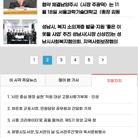
고 수준의 어린이 복합문화공간으로 만들
(연합회)와‘K-컬처 복합 콤플렉스(K-스
협약 체결​남양주시（시장 주광덕）는 11
기 위해
타월드)’의성공적 추진과 대한민국 문화영
월 18일 서울과학기술대학교（총장 김동
상산업의 경쟁력 강화를 위한 업무협약을
환）와 왕숙 도시첨단산업단지를 중심으
체결했다고 밝혔다.이번 협약식에는 유승
로 첨단산업 유치와 산업생태계 강화를 위
성남시, 복지 소외계층 발굴·지원 ‘좋은 이
봉 한국방송대중예술인단체연합회 이사
한 업무협약（MOU）을 체결했다고 밝
웃들 사업’ 추진 성남시(시장 신상진)는 성
장과 정혜선연합
혔다.이번 협약은 시가 추진하는 ‘슈퍼성
남시사회복지협의회, 지역사회보장협의
장 시대 첨단산업 허브도시’ 실현을 위한
체 등 2곳과 손잡고 복지 소외계층을 발굴
산·관·학 협력의 출발점으로, 미래형 산업
·지원하는 ‘좋은 이웃들 사업’을 추진한다.
1
2
3
4
5
>
도시 조성을 위한 혁신 동맹의 의미를 갖
시는 10월 27일 오후 2시 시청 4층 제1
는다.이번 협약
회의실에서 임종철 성남시 부시장과 노만
호 성남시사회복지협의회장, 이상무 성남
이 시각 주요뉴스
많이 본 기사
지방자치
시지역사회보장협의체 민간공동위원장
등이 참석한 가운데 ‘좋은 이웃들 사업 추
1. ‘시민 중심 행정 실현’ 직원 대상 고향사랑기부제ㆍ인권
진
2. 하은호 군포시장, 민원담당 공무원과 간담회 가져
3. 시흥 크리에이터’로 꿈을 펼쳐라, 제5기 양성 교육 참
4. 광명시도서관,‘도서관의 날·도서관주간’맞아 독서문화행사