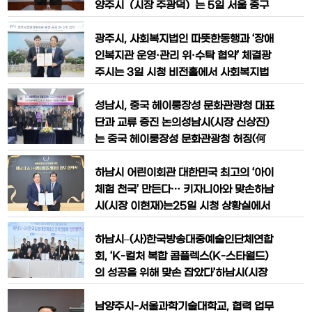
양측 교섭위원 14
테이크호텔 광명 4층 아이리스 홀에서 ‘함
양주시（시장 주광덕）는 5일 서울 중구
께 만드는 지역순환경제 생태계’를 주제로
신한은행 본점에서 신한금융그룹과 왕숙
열린 ‘2025년 광명시 지역공동체 자산화
도시첨단산업단지 내 ‘AI 인피니티 센터’
광주시, 사회복지법인 따뜻한동행과 ‘장애
포럼’에 참석해 이같이 말했다.토
투자유치를 위한 업무협약을 체결했다.이
인복지관 운영·관리 위·수탁 협약’ 체결광
번 협약은 신한금융그룹의 금융 AI 선도
주시는 3일 시청 비전홀에서 사회복지법
기술 확보를 위한 핵심 사업으로, 시는 약
인 따뜻한동행과 ‘광주시장애인복지관 운
8,500억 원 규모의 민간 투자를 통해 왕
영·관리 위·수탁 협약’을 체결하고 2026
성남시, 중국 헤이룽장성 문화관광청 대표
숙 도시첨단산업단지의 경쟁력을
년 상반기 개관을 목표로 복지관 운영 계
단과 교류 증진 논의성남시(시장 신상진)
획과 개관 준비 절차를 공식화했다.이날
는 중국 헤이룽장성 문화관광청 허징(何
협약식에는 방세환 광주시장, 김종훈 따뜻
晶) 청장을 비롯한 8명의 대표단이 양 지
한동행 이사장 및 상임대표 등 관계자 11
역 간 문화·관광·게임 콘텐츠 산업 협력 방
하남시 어린이회관 대한민국 최고의 ‘아이
명이 참석했다.특히, 복지관 운영의 전문
안을 모색하기 위해 시를 방문했다고 3일
체험 천국’ 만든다… 키자니아와 맞손하남
성과
밝혔다.대표단은 이날 오전 10시 30분 시
시(시장 이현재)는25일 시청 상황실에서
청 제1회의실에서 임종철 성남시 부시장
어린이 직업체험 테마파크‘키자니아’를 운
과 만나 관련 산업 분야의 협력 확대 방안
영하는㈜엠비씨플레이비(대표 강재형)
하남시–(사)한국방송대중예술인단체연합
을 논의했다.임종철 성남시 부시장은 “
와‘하남시 어린이회관 운영 및 아동친화도
회, ‘K-컬처 복합 콤플렉스(K-스타월드)
시 조성’을 위한 업무협약(MOU)을 체결
의 성공을 위해 맞손 잡았다’​하남시(시장
했다고 밝혔다.이번 협약은 현재 건립을
이현재)는 지난11월17일 하남시 유니온타
추진 중인‘하남시 어린이회관’을 전국 최
워에서 한국방송대중예술인단체연합회
남양주시-서울과학기술대학교, 협력 업무