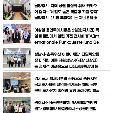
서 열린 이번 협약식은 지난 7월 4일 1차
층 중회의실에서 2025년 하반기 해외시
협약에 이어 두 번째로 마련된 자리다. 지
장개척단 사전간담회를 개최했다.이천시
남양주시, 지역 상권 활성화 위해 카카오
역 내 경로당과 기업‧단체를 연계해
해외시장개척단 사업은 2017년에 동남아
와 협력…“체감도 높은 맞춤형 지원 총력”​
시장개척단 파견을 시작으로 해외시장 개
남양주시（시장 주광덕）는 지난 8일 호
척이 어려운 중소기업의 수출 판로 지원을
평평내행정복지센터 다목적홀에서 ‘카카
위해 매년 2회 운영되고 있다. 글로벌 네
오 프로젝트 단골 - 찾아가는 지역 상권
이상일 용인특례시장은 6일(현지시간) 독
트워크를 활용한 현지 시장성 평가를 거쳐
활성화 사업’ 추진 관련 업무 협약을 체결
일 베를린에서 열린 가전 전시회 ‘IFA(Int
했다고 9일 밝혔다.이번 협약은 지역 상권
ernationale Funkausstellung Be
의 디지털 전환 맞춤형 지원사업 추진을
rlin) 2025‘를 참관했다.
위해 ㈜카카오와 소상공인시장진흥공단,
성남시-초록우산 어린이재단, 디딤씨앗통
（사）함께만드는세상이 손을 잡았고, 남
장 미적립 아동 지원성남시(시장 신상진)
양주시가
는 경제적 어려움으로 디딤씨앗통장에 본
인 적립액을 저축하지 못하는 미적립 아동
지원에 나선다.시는 9월 2일 오후 2시 3
경기도,기획재정부와 공동으로 중동지역
0분 시청 4층 제1회의실에서 신상진 성남
국제투자협력 설명회경기도는 해외 국부
시장과 황영기 초록우산 어린이재단 회장
펀드 투자유치 촉진과 유망 투자기회 발굴
등이 참석한 가운데 ‘아동 자산 형성 지원
을 위해2일 기획재정부와 공동으로‘국제
사업, 디딤씨앗통장 활성화를 위한 업무
투자협력 설명회’를 개최했다.수원컨벤션
광주시소상공인연합회, 365매일한방병
협약’을 했다.디딤씨앗통장은 가입 신청한
센터에서 열린 행사에는 기획재정부,경기
원과 업무협약 체결광주시소상공인연합