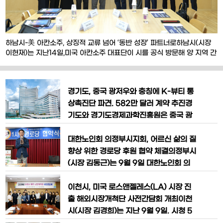
하남시-美 아칸소주, 상징적 교류 넘어 ‘동반 성장’ 파트너로​하남시(시장
이현재)는 지난14일,미국 아칸소주 대표단이 시를 공식 방문해 양 지역 간
협력 방안을 심도 있게 논의했다고 밝혔다.이번 회의에서는▲경제 교류
소통 채널 개설▲대규모 개발사업 추진을 위한 협력체계 구성▲청소년 교
육·문화 교류 확대 등 다양한 분야의 협력 과제가 다뤄졌다.이번 방문은
경기도, 중국 광저우와 충칭에 K-뷰티 통
지난해3월,사라 허커비 샌더스(Sarah H
상촉진단 파견. 582만 달러 계약 추진경
기도와 경기도경제과학진흥원은 중국 광
저우와 충칭 현지에‘K-뷰티 중국 통상촉
진단’을 파견해200건의 상담과582만 달
대한노인회 의정부시지회, 어르신 삶의 질
러의 계약추진을 진행했다고10일 밝혔다.
향상 위한 경로당 후원 협약 체결의정부시
이번 통상촉진단 파견은 한국 화장품 수입
(시장 김동근)는 9월 9일 대한노인회 의
국1위 국가인 중국에서K-뷰티 분야의 수
정부시지회(지회장 김형두)가 ‘1사1경로
출 판로를 확대하기 위해 추진됐다.지난2
당 협약식’을 열고, 39개 후원사와 39개
이천시, 미국 로스앤젤레스(LA) 시장 진
일 중국 광저우, 4일 충칭으로 파견된K-
경로당 간 지원 협약을 체결했다고 밝혔
출 해외시장개척단 사전간담회 개최이천
뷰티
다.대한노인회 의정부시지회 4층 강당에
시(시장 김경희)는 지난 9월 9일, 시청 5