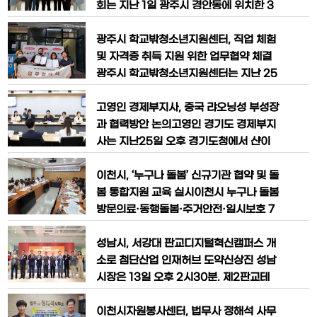
도청,산업은행,경기도경제과학진흥원,경
회는 지난 1일 광주시 경안동에 위치한 3
기도내 기업·협회 등 관계자70여 명이 참
65매일한방병원과 상호 협력 강화를 위
석했다.이번 설명회는2023년1월 아랍에
한 업무협약(MOU)을 체결했다.이번 협
광주시 학교밖청소년지원센터, 직업 체험
미리트(UAE)대통령의300억 달러 규모
약은 지역 소상공인들의 건강 증진과 복지
및 자격증 취득 지원 위한 업무협약 체결
대(對)한국 투자계
향상을 도모하기 위해 마련됐으며 협약에
광주시 학교밖청소년지원센터는 지난 25
따라 연합회 소속 소상공인과 그 가족들은
일 학교 밖 청소년들의 직업 체험과 자격
병원 진료 시 비급여 항목에 대한 경제적
증 취득 지원을 강화하기 위해 오뉴미장,
고영인 경제부지사, 중국 랴오닝성 부성장
부담을 완화할 수 있는 다양한 혜택을 제
보니타피부미용학원, 한국반려동물자격
과 협력방안 논의고영인 경기도 경제부지
공받게 된다
관리협회와 업무협약을 체결했다.이번 협
사는 지난25일 오후 경기도청에서 샨이
약에 따라 ▲오뉴미장(광주시 역동 소재)
(單義)중국 랴오닝성 부성장과 만나,경제·
과 ▲보니타피부미용학원(성남시 금곡동
산업·문화·관광·인적교류 등 다양한 분야
이천시, ‘누구나 돌봄’ 신규기관 협약 및 돌
소재)은 전문 미용인을 꿈꾸는 학교 밖 청
의 협력 방안을 논의했다.랴오닝성은 중국
봄 통합지원 교육 실시이천시 누구나 돌봄
소년에게 직장체
동북3성의 경제·사회·교통 중심지이자 한
방문의료·동행돌봄·주거안전·일시보호 7
반도와 가장 가까운 북-중 교역 최대 거점
개 기관 신규 참여이천시는 8월 25일 시
이다.고영인 부지사는“경기도와 랴오닝성
청 5층 중회의실에서, 「2025년 누구나
성남시, 서강대 판교디지털혁신캠퍼스 개
은 제조업 중심 산업구조 및 전통산업 고
돌봄 신규 제공기관 협약식」을 개최하고,
소로 첨단산업 인재허브 도약신상진 성남
도화·신
지역사회 돌봄체계 강화를 위한 새로운 협
시장은 13일 오후 2시30분, 제2판교테
력 기반을 마련했다.이번 협약식에는 지역
크노밸리 위든타워에서 열린 서강대학교
돌봄서비스 제공을 위해 새롭게 참여하는
판교디지털혁신캠퍼스 개소식에 참석해
이천시자원봉사센터, 법무사 정해석 사무