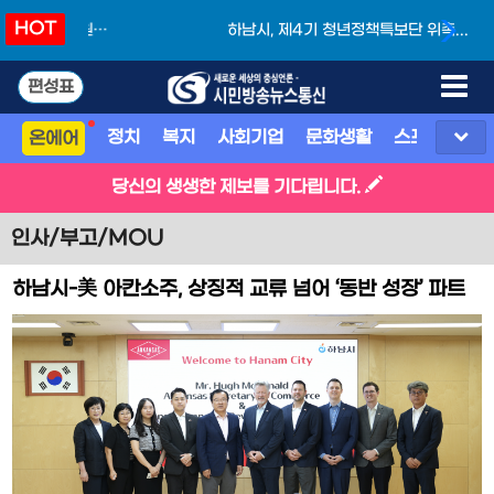
HOT
하남시, 제4기 청년정책특보단 위촉...청년과 함
께 만드는 도시
편성표
정치
복지
사회기업
문화생활
스포츠
지
온에어
당신의 생생한 제보를 기다립니다.
인사/부고/MOU
하남시-美 아칸소주, 상징적 교류 넘어 ‘동반 성장’ 파트
너로