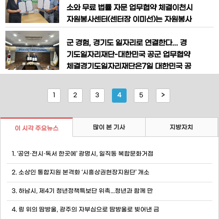
7개 신규 기관이 함께했다.신규제
첨단산업 기반 산학협력 생태계 조성과 전
소와 무료 법률 자문 업무협약 체결이천시
문 인재 양성에 힘쓰겠다고 밝혔다.신상진
자원봉사센터(센터장 이미선)는 자원봉사
시장은 “서강대학교가 서울을 넘어 성남
와 관련된 지역사회 구성원의 인권과 윤리
판교에 혁신 거점을 마련한 것을 환영하
를 회복할 기회를 확대하고자 법무사 정해
군 경험, 경기도 일자리로 연결한다... 경
며, 이번 캠퍼스는 미래 첨단산업을 이끌
석 사무소와 ‘무료 법률 자문’ 업무협약을
기도일자리재단-대한민국 공군 업무협약
핵심 거점이
체결했다.이번 협약을 통해 자원봉사자들
체결경기도일자리재단은7일 대한민국 공
은 봉사활동 과정에서 발생할 수 있는 법
군과‘전역간부 취업지원을 위한 업무협
률적 문제뿐만 아니라, 생활 속에서 겪는
약’을 체결하고,공군 전역간부(전역예정자
1
2
3
4
5
>
각종 권익 침해 상황에 대해 전문적인 상
포함)의 원활한 사회 복귀와 성공적인 취
담과 조
업 지원을 위해 협력하기로 했다.협약을
통해 재단은 경기도 내 주소지를 둔 공군
많이 본 기사
지방자치
이 시각 주요뉴스
전역간부와 전역예정자를 우선으로 고용
지원서비스를 연계하고,공군과 함께 맞춤
1. ‘공연·전시·독서 한곳에’ 광명시, 일직동 복합문화거점
형 교육과정을
2. 소상인 통합지원 본격화 ‘시흥상권현장지원단’ 개소
3. 하남시, 제4기 청년정책특보단 위촉...청년과 함께 만
4. 링 위의 땀방울, 광주의 자부심으로 땀방울로 빚어낸 금