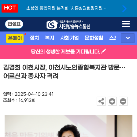
HOT
소상인 통합지원 본격화 ‘시흥상권현장지원단’
개소
편성표
정치
복지
사회기업
문화생활
스포츠
지
온에어
당신의 생생한 제보를 기다립니다.
김경희 이천시장, 이천시노인종합복지관 방문…
어르신과 종사자 격려
입력 : 2025-04-10 23:41
조회수 : 16,913회