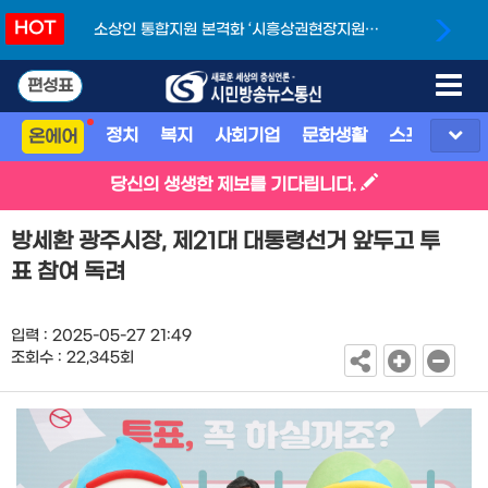
HOT
소상인 통합지원 본격화 ‘시흥상권현장지원단’
개소
편성표
정치
복지
사회기업
문화생활
스포츠
지
온에어
당신의 생생한 제보를 기다립니다.
방세환 광주시장, 제21대 대통령선거 앞두고 투
표 참여 독려
입력 : 2025-05-27 21:49
조회수 : 22,345회