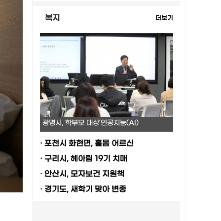
복지
더보기
광명시, 학부모 대상‘인공지능(AI)
·
포천시 화현면, 홀몸 어르신
·
구리시, 헤아림 19기 치매
·
안산시, 모자보건 지원책
·
경기도, 새학기 맞아 변종