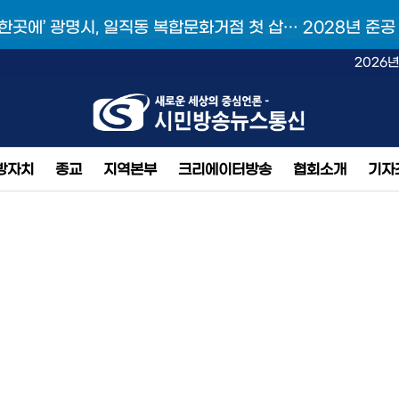
 한곳에’ 광명시, 일직동 복합문화거점 첫 삽… 2028년 준공
2026년
방자치
종교
지역본부
크리에이터방송
협회소개
기자