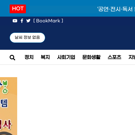
HOT
‘공연·전시·독서
[ BookMark ]
날씨 정보 없음
정치
복지
사회기업
문화생활
스포츠
지