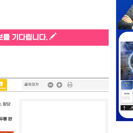
보를 기다립니다.
글자크기
소 황당
편두통 완