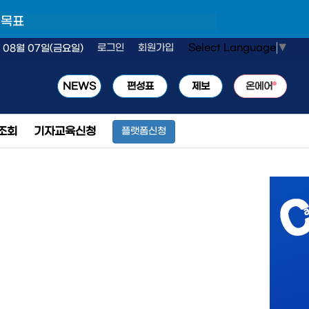
 목표
Select Language
▼
로그인
회원가입
 08월 07일(금요일)
NEWS
편성표
제보
온에어
조회
기자교육신청
플랫폼신청