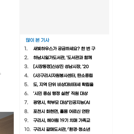
많이 본 기사
1.
새빛하우스가 궁금하세요? 한 번 구
2.
하남시일가도서관, ‘도서관과 함께
3.
[시장동정]신상진 성남시장, ‘20
.
4.
(사)구리시자원봉사센터, 탄소중립
5.
도, 지역 단위 비상대비태세 확립을
6.
‘시민 중심 행정 실현’ 직원 대상
7.
광명시, 학부모 대상‘인공지능(AI
8.
포천시 화현면, 홀몸 어르신 연탄
9.
구리시, 헤아림 19기 치매 가족교
10.
구리시 갈매도서관, 「환경·청소년