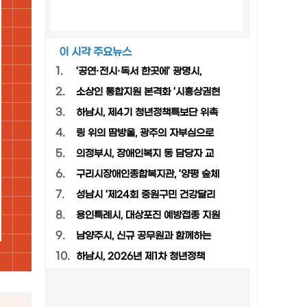
이 시각 주요뉴스
1.
‘공연·전시·독서 한곳에’ 광명시,
2.
소상인 통합지원 본격화 ‘시흥상권현
3.
하남시, 제4기 청년정책특보단 위촉
4.
링 위의 땀방울, 광주의 자부심으로
5.
의정부시, 장애인복지 동 담당자 교
6.
구리시장애인종합복지관, ‘양평 숲체
7.
성남시 ‘제24회 중원구민 건강달리
8.
용인특례시, 대상포진 예방접종 지원
9.
남양주시, 신규 공무원과 함께하는
10.
하남시, 2026년 제1차 청년정책