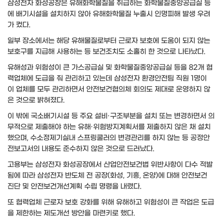
삼성전자 화성공장은 유해화학물질을 취급하는 화학물질중앙공급실 등
에 배기시설을 설치하지 않아 유해화학물질 누출시 인명피해 발생 우려
가 컸다.
일부 장소에서는 해당 유해물질로부터 근로자 보호에 도움이 되지 않는
보호구를 지급해 사용하는 등 보건조치도 소홀히 한 것으로 나타났다.
유해성과 위험성이 큰 가스공급실 및 화학물질중앙공급실 등을 82개 협
력업체에 도급을 줘 관리하고 있는데 삼성전자 환경안전팀 직원 1명이
이 업체를 모두 관리하면서 안전보건협의체 회의도 제대로 운영하지 않
은 것으로 밝혀졌다.
이 밖에 국소배기시설 등 주요 설비·구조부분을 설치 또는 변경하면서 의
무적으로 제출해야 하는 유해·위험방지계획서를 제출하지 않은 채 설치
했으며, 수소정제기실내 스프링쿨러의 변경관리를 하지 않는 등 공정안
전보고서의 내용도 준수하지 않은 것으로 드러났다.
고용부는 삼성전자 화성공장에서 산업안전보건법 위반사항이 다수 적발
됨에 따라 삼성전자 반도체 전 공장(화성, 기흥, 온양)에 대해 안전보건
진단 및 안전보건개선계획 수립 명령을 내렸다.
또 협력업체 근로자 보호 강화를 위해 유해하고 위험성이 큰 작업은 도급
을 제한하는 제도개선 방안을 마련키로 했다.