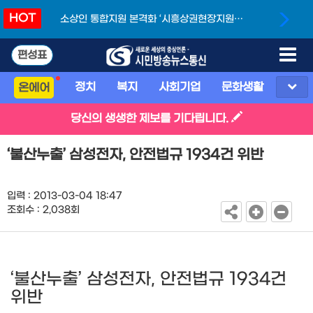
HOT
소상인 통합지원 본격화 ‘시흥상권현장지원단’
개소
편성표
정치
복지
사회기업
문화생활
스포
온에어
당신의 생생한 제보를 기다립니다.
‘불산누출’ 삼성전자, 안전법규 1934건 위반
입력 : 2013-03-04 18:47
조회수 : 2,038회
‘불산누출’ 삼성전자, 안전법규 1934건
위반