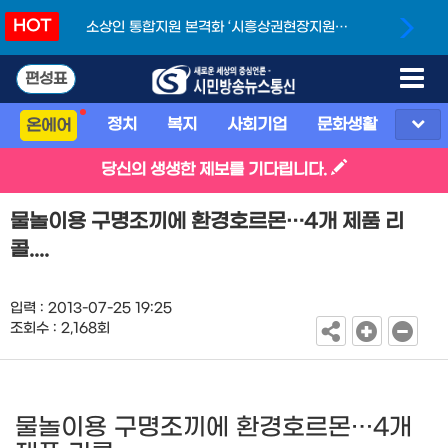
HOT
소상인 통합지원 본격화 ‘시흥상권현장지원단’
개소
편성표
정치
복지
사회기업
문화생활
스포
온에어
당신의 생생한 제보를 기다립니다.
물놀이용 구명조끼에 환경호르몬…4개 제품 리
콜....
입력 : 2013-07-25 19:25
조회수 : 2,168회
물놀이용 구명조끼에 환경호르몬…4개