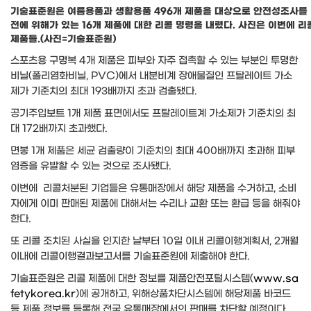
기술표준원은 여름용품과 생활용품 496개 제품을 대상으로 안전성조사를 
전에 위해가 있는 16개 제품에 대한 리콜 명령을 내렸다. 사진은 이번에 리
제품들.(사진=기술표준원)
스포츠용 구명복 4개 제품은 피부와 자주 접촉할 수 있는 부분인 투명한
비닐(폴리염화비닐, PVC)에서 내분비계 장애물질인 프탈레이트 가소
제가 기준치의 최대 193배까지 초과 검출됐다.
공기주입보트 1개 제품 표면에서도 프탈레이트계 가소제가 기준치의 최
대 172배까지 초과했다.
면봉 1개 제품은 세균 검출량이 기준치의 최대 400배까지 초과해 피부
염증을 유발할 수 있는 것으로 조사됐다.
이번에 리콜처분된 기업들은 유통매장에서 해당 제품을 수거하고, 소비
자에게 이미 판매된 제품에 대해서는 수리나 교환 또는 환급 등을 해줘야
한다.
또 리콜 조치된 사실을 인지한 날부터 10일 이내 리콜이행계획서, 2개월
이내에 리콜이행결과보고서를 기술표준원에 제출해야 한다.
기술표준원은 리콜 제품에 대한 정보를 제품안전포털시스템(
www.sa
fetykorea.kr
)에 공개하고, 위해상품차단시스템에 해당제품 바코드
등 제품 정보를 등록해 전국 유통매장에서의 판매를 차단할 예정이다.