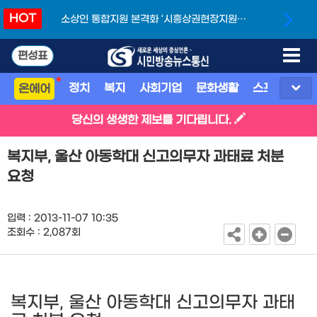
HOT
소상인 통합지원 본격화 ‘시흥상권현장지원단’
개소
편성표
정치
복지
사회기업
문화생활
스포츠
지
온에어
당신의 생생한 제보를 기다립니다.
복지부, 울산 아동학대 신고의무자 과태료 처분
요청
입력 : 2013-11-07 10:35
조회수 : 2,087회
복지부, 울산 아동학대 신고의무자 과태