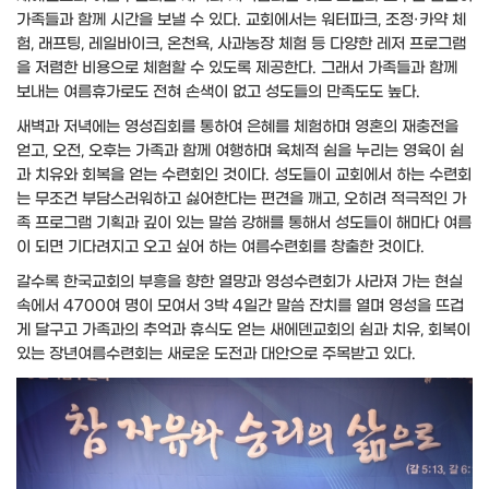
가족들과 함께 시간을 보낼 수 있다. 교회에서는 워터파크, 조정·카약 체
험, 래프팅, 레일바이크, 온천욕, 사과농장 체험 등 다양한 레저 프로그램
을 저렴한 비용으로 체험할 수 있도록 제공한다. 그래서 가족들과 함께
보내는 여름휴가로도 전혀 손색이 없고 성도들의 만족도도 높다.
새벽과 저녁에는 영성집회를 통하여 은혜를 체험하며 영혼의 재충전을
얻고, 오전, 오후는 가족과 함께 여행하며 육체적 쉼을 누리는 영육이 쉼
과 치유와 회복을 얻는 수련회인 것이다. 성도들이 교회에서 하는 수련회
는 무조건 부담스러워하고 싫어한다는 편견을 깨고, 오히려 적극적인 가
족 프로그램 기획과 깊이 있는 말씀 강해를 통해서 성도들이 해마다 여름
이 되면 기다려지고 오고 싶어 하는 여름수련회를 창출한 것이다.
갈수록 한국교회의 부흥을 향한 열망과 영성수련회가 사라져 가는 현실
속에서 4700여 명이 모여서 3박 4일간 말씀 잔치를 열며 영성을 뜨겁
게 달구고 가족과의 추억과 휴식도 얻는 새에덴교회의 쉼과 치유, 회복이
있는 장년여름수련회는 새로운 도전과 대안으로 주목받고 있다.