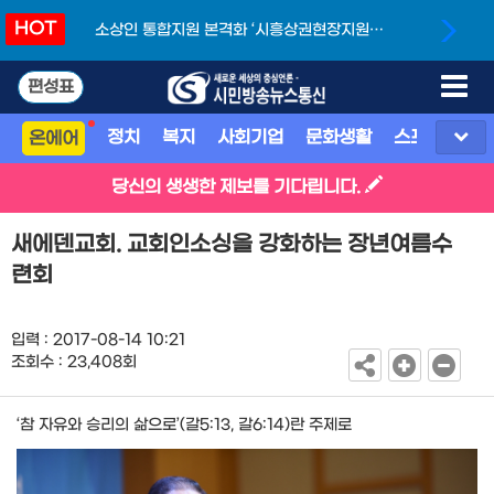
HOT
소상인 통합지원 본격화 ‘시흥상권현장지원단’
개소
편성표
정치
복지
사회기업
문화생활
스포츠
지
온에어
당신의 생생한 제보를 기다립니다.
새에덴교회. 교회인소싱을 강화하는 장년여름수
련회
입력 : 2017-08-14 10:21
조회수 : 23,408회
‘참 자유와 승리의 삶으로’(갈5:13, 갈6:14)란 주제로