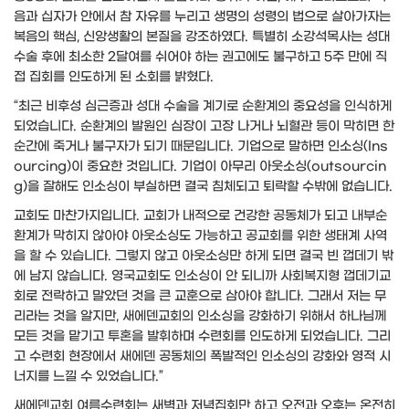
음과 십자가 안에서 참 자유를 누리고 생명의 성령의 법으로 살아가자는
복음의 핵심, 신앙생활의 본질을 강조하였다. 특별히 소강석목사는 성대
수술 후에 최소한 2달여를 쉬어야 하는 권고에도 불구하고 5주 만에 직
접 집회를 인도하게 된 소회를 밝혔다.
“최근 비후성 심근증과 성대 수술을 계기로 순환계의 중요성을 인식하게
되었습니다. 순환계의 발원인 심장이 고장 나거나 뇌혈관 등이 막히면 한
순간에 죽거나 불구자가 되기 때문입니다. 기업으로 말하면 인소싱(Ins
ourcing)이 중요한 것입니다. 기업이 아무리 아웃소싱(outsourcin
g)을 잘해도 인소싱이 부실하면 결국 침체되고 퇴락할 수밖에 없습니다.
교회도 마찬가지입니다. 교회가 내적으로 건강한 공동체가 되고 내부순
환계가 막히지 않아야 아웃소싱도 가능하고 공교회를 위한 생태계 사역
을 할 수 있습니다. 그렇지 않고 아웃소싱만 하게 되면 결국 빈 껍데기 밖
에 남지 않습니다. 영국교회도 인소싱이 안 되니까 사회복지형 껍데기교
회로 전락하고 말았던 것을 큰 교훈으로 삼아야 합니다. 그래서 저는 무
리라는 것을 알지만, 새에덴교회의 인소싱을 강화하기 위해서 하나님께
모든 것을 맡기고 투혼을 발휘하며 수련회를 인도하게 되었습니다. 그리
고 수련회 현장에서 새에덴 공동체의 폭발적인 인소싱의 강화와 영적 시
너지를 느낄 수 있었습니다.”
새에덴교회 여름수련회는 새벽과 저녁집회만 하고 오전과 오후는 온전히