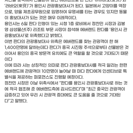
지난달 중국에서 선물받아 용인 에버랜드로 온 판다 ‘아이바오(愛寶)’와
‘러바오(樂寶)’가 용인시 관광홍보대사가 된다. 일본에서 고양이를 역장
으로, 양을 제초공무원으로 임명하여 유명세를 타는 경우도 있지만 동물
이 홍보대사가 되는 것은 매우 이례적이다.
용인시는 6일 판다 인형이 있는 시청 1층 로비에서 정찬민 시장과 김봉
영 삼성물산(주) 리조트 부문 사장이 참석해 에버랜드 판다를 ‘용인시 관
광홍보대사’로 위촉했다고 밝혔다.
이번 판다의 관광홍보대사 위촉은 에버랜드를 찾는 관광객이 한 해
1,400만명에 달하는데다 판다가 중국 시진핑 주석으로부터 선물받은 것
이어서 용인의 중국 방문객 유치에도 큰 역할을 할 것으로 기대되기 때문
이다
이에 따라 시는 상징적인 의미로 판다 관광홍보대사를 적극 알리는 한편
에버랜드에 관광객이 10만명이 늘어날 때 마다 판다에게 인센티브로 특
별식을 제공하는 퍼포먼스도 진행할 예정이다.
정찬민 시장은 이날 위촉식에서 “판다를 용인시 관광홍보대사로 하는 것
에 적극 협조해 준 에버랜드측에 감사드린다”며 “최근 중국인 관광객이
급증하고 있어 우리 시 관광객 증대에도 큰 도움을 줄 것으로 기대된
다”고 말했다.