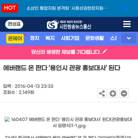
HOT
소상인 통합지원 본격화 ‘시흥상권현장지원단’
개소
편성표
정치
복지
사회기업
문화생활
스포츠
지
온에어
당신의 생생한 제보를 기다립니다.
에버랜드 온 판다 ‘용인시 관광 홍보대사’ 된다
입력 : 2016-04-13 23:33
조회수 : 2,149회