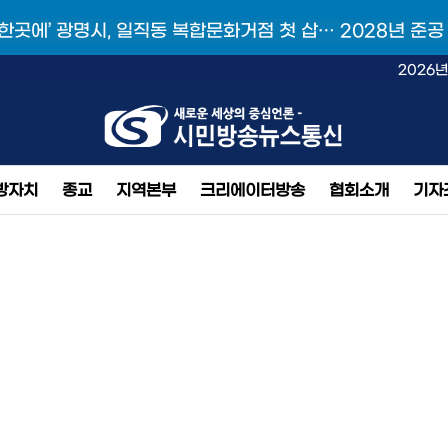
 한곳에’ 광명시, 일직동 복합문화거점 첫 삽… 2028년 준공
2026년
방자치
종교
지역본부
크리에이터방송
협회소개
기자