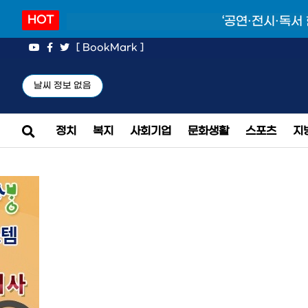
HOT
‘공연·전시·독서
[ BookMark ]
날씨 정보 없음
정치
복지
사회기업
문화생활
스포츠
지