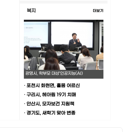
복지
더보기
광명시, 학부모 대상‘인공지능(AI)
·
포천시 화현면, 홀몸 어르신
·
구리시, 헤아림 19기 치매
·
안산시, 모자보건 지원책
·
경기도, 새학기 맞아 변종