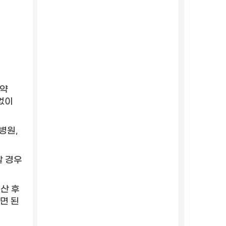
협약
없이
병원,
 경우
산 후
면 된