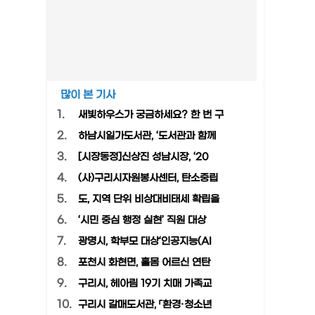
많이 본 기사
1.
새빛하우스가 궁금하세요? 한 번 구
2.
하남시일가도서관, ‘도서관과 함께
3.
[시장동정]신상진 성남시장, ‘20
4.
(사)구리시자원봉사센터, 탄소중립
5.
도, 지역 단위 비상대비태세 확립을
6.
‘시민 중심 행정 실현’ 직원 대상
7.
광명시, 학부모 대상‘인공지능(AI
8.
포천시 화현면, 홀몸 어르신 연탄
9.
구리시, 헤아림 19기 치매 가족교
10.
구리시 갈매도서관, 「환경·청소년