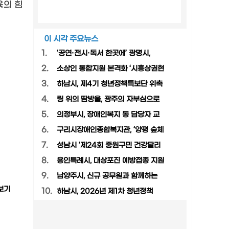
육의 힘
이 시각 주요뉴스
1.
‘공연·전시·독서 한곳에’ 광명시,
2.
소상인 통합지원 본격화 ‘시흥상권현
3.
하남시, 제4기 청년정책특보단 위촉
4.
링 위의 땀방울, 광주의 자부심으로
5.
의정부시, 장애인복지 동 담당자 교
6.
구리시장애인종합복지관, ‘양평 숲체
7.
성남시 ‘제24회 중원구민 건강달리
8.
용인특례시, 대상포진 예방접종 지원
9.
남양주시, 신규 공무원과 함께하는
보기
10.
하남시, 2026년 제1차 청년정책