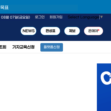
 목표
Select Language
▼
로그인
회원가입
 08월 07일(금요일)
NEWS
편성표
제보
온에어
조회
기자교육신청
플랫폼신청