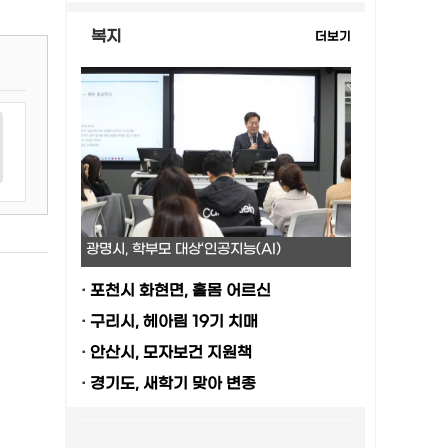
복지
더보기
광명시, 학부모 대상‘인공지능(AI)
·
포천시 화현면, 홀몸 어르신
·
구리시, 헤아림 19기 치매
·
안산시, 모자보건 지원책
·
경기도, 새학기 맞아 변종