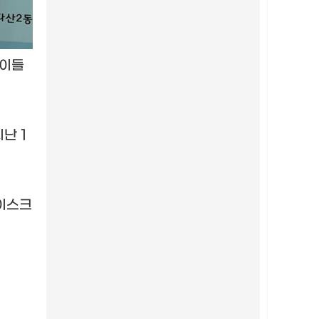
아이들
지난
1
이스크