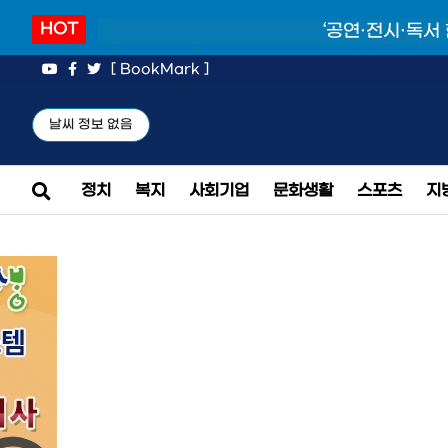
HOT
‘공연·전시·독서
[ BookMark ]
날씨 정보 없음
정치
복지
사회기업
문화생활
스포츠
지