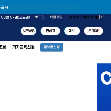
 목표
Select Language
▼
로그인
회원가입
 08월 07일(금요일)
NEWS
편성표
제보
온에어
조회
기자교육신청
플랫폼신청