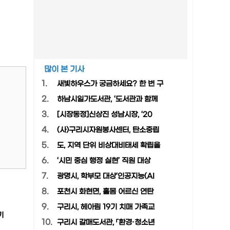
많이 본 기사
1.
새빛하우스가 궁금하세요? 한 번 구
2.
하남시일가도서관, ‘도서관과 함께
3.
[시장동정]신상진 성남시장, ‘20
4.
(사)구리시자원봉사센터, 탄소중립
5.
도, 지역 단위 비상대비태세 확립을
6.
‘시민 중심 행정 실현’ 직원 대상
7.
광명시, 학부모 대상‘인공지능(AI
8.
포천시 화현면, 홀몸 어르신 연탄
9.
구리시, 헤아림 19기 치매 가족교
기
10.
구리시 갈매도서관, 「환경·청소년