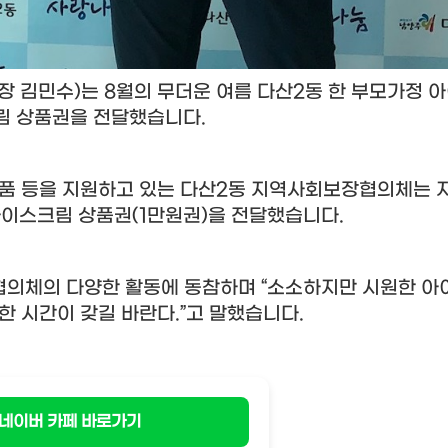
장 김민수
)
는
8
월의 무더운 여름 다산
2
동 한 부모가정 
림 상품권을 전달했습니다
.
품 등을 지원하고 있는 다산
2
동 지역사회보장협의체는 
아이스크림 상품권
(1
만원권
)
을 전달했습니다
.
협의체의 다양한 활동에 동참하며
“
소소하지만 시원한 아
한 시간이 갖길 바란다
.”
고 말했습니다
.
네이버 카페 바로가기