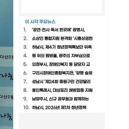
이 시각 주요뉴스
1.
‘공연·전시·독서 한곳에’ 광명시,
2.
소상인 통합지원 본격화 ‘시흥상권현
3.
하남시, 제4기 청년정책특보단 위촉
4.
링 위의 땀방울, 광주의 자부심으로
5.
의정부시, 장애인복지 동 담당자 교
6.
구리시장애인종합복지관, ‘양평 숲체
7.
성남시 ‘제24회 중원구민 건강달리
8.
용인특례시, 대상포진 예방접종 지원
9.
남양주시, 신규 공무원과 함께하는
10.
하남시, 2026년 제1차 청년정책