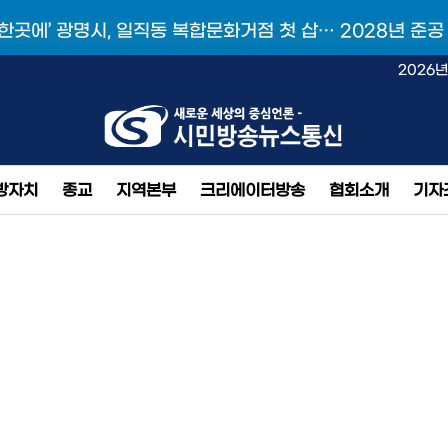
 한곳에’ 광명시, 일직동 복합문화거점 첫 삽… 2028년 준공
2026년
방자치
종교
지역본부
크리에이터방송
협회소개
기자