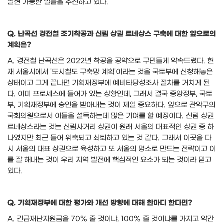
실현 가능한 일들을 추진하고 있다
.
Q.
난곡선 경전철 조기착공과 신림 상권 르네상스 구축에 대한 앞으로의
계획은
?
A.
경전철 난곡선은
2022
년 착공을 공약으로 구민들게 약속드렸다
.
현
재 서울시에서
'
도시철도 구축망 계획
'
이라는 것을 국토부에 신청해놓은
상태이고 그게 끝나면 기획재정부에 예비타당성조사 절차를 거치게 된
다
.
이미 프로세스에 들어가 있는 상황인데
,
그래서 결국 중앙정부
,
국토
부
,
기획재정부에 승인을 받아내는 것이 제일 중요하다
.
앞으로 관악구의
국회의원으로서 이들을 설득하는데 많은 기여를 할 예정이다
.
신림 상권
르네상스라는 것는 신림사거리 상권이 원래 서울의 대표적인 상권 중 하
나였지만 최근 들어 위축되고 쇠퇴하고 있는 것 같다
.
그래서 이곳을 다
시 서울의 대표 상권으로 육성하고 또 서울의 명소로 만드는 전략이고 이
를 잘 해내는 것이 우리 지역 발전에 핵심적인 요소가 되는 것이라 믿고
있다
.
Q.
기획재정부에 대한 평가와 개선 방향에 대해 한마디 한다면
?
A.
긴급재난지원금을
70%
줄 것이냐
, 100%
줄 것이냐를 가지고 약간