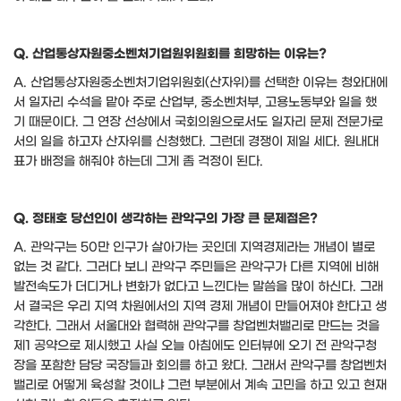
Q.
산업통상자원중소벤처기업원위원회를 희망하는 이유는
?
A.
산업통상자원중소벤처기업위원회
(
산자위
)
를 선택한 이유는 청와대에
서 일자리 수석을 맡아 주로 산업부
,
중소벤처부
,
고용노동부와 일을 했
기 때문이다
.
그 연장 선상에서 국회의원으로서도 일자리 문제 전문가로
서의 일을 하고자 산자위를 신청했다
.
그런데 경쟁이 제일 세다
.
원내대
표가 배정을 해줘야 하는데 그게 좀 걱정이 된다
.
Q.
정태호 당선인이 생각하는 관악구의 가장 큰 문제점은
?
A.
관악구는
50
만 인구가 살아가는 곳인데 지역경제라는 개념이 별로
없는 것 같다
.
그러다 보니 관악구 주민들은 관악구가 다른 지역에 비해
발전속도가 더디거나 변화가 없다고 느낀다는 말씀을 많이 하신다
.
그래
서 결국은 우리 지역 차원에서의 지역 경제 개념이 만들어져야 한다고 생
각한다
.
그래서 서울대와 협력해 관악구를 창업벤처밸리로 만드는 것을
제
1
공약으로 제시했고 사실 오늘 아침에도 인터뷰에 오기 전 관악구청
장을 포함한 담당 국장들과 회의를 하고 왔다
.
그래서 관악구를 창업벤처
밸리로 어떻게 육성할 것이냐 그런 부분에서 계속 고민을 하고 있고 현재