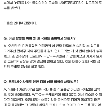
뷰에서
“
성과를 내는 국회의원의 모습을 보여드리겠다
”
라며 앞으로의 포
부를 밝혔다
.
다음은 인터뷰 전문이다
.
Q.
어떤 활동을 하며
21
대 국회를 준비하고 있는지
?
A.
오신환 현 미래통합당 의원과의 세 번째 대결에서 승리할 수 있도록
도와주신 관악구 지역 주민들께 감사 인사드리는 게 첫 번째 일이라 생각
했다
.
또 민주당에
'
코로나
19
국난극복위원회
'
가 만들어졌고 거기서 일자
리 고용
TF
단장을 맡아 열심히 일하고 있다
.
이와 더불어
21
대 국회 상
임위 준비도 열심히 하고 있다
.
Q.
코로나
19
사태로 인한 경제 상황 악화의 해결법은
?
A. '
사회적 거리두기
'
로 인해 국내 매출 수요뿐만 아니라 국제간의 교역
도 많이 줄어들었다
. WTO
는 국제교역이 최대
30%
이상 감소할 수 있
다고 예측한다
.
우리나라는 수출기업을 중심으로 경제가 돌아가기 때문
에 국내 경제는 그 고통이 상당히 크게 나타날 것이고
,
이는 고용에도 영