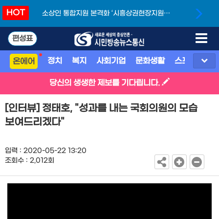
HOT
소상인 통합지원 본격화 ‘시흥상권현장지원단’
개소
편성표
정치
복지
사회기업
문화생활
스포츠
지
온에어
당신의 생생한 제보를 기다립니다.
[인터뷰] 정태호, "성과를 내는 국회의원의 모습
보여드리겠다"
입력 : 2020-05-22 13:20
조회수 : 2,012회