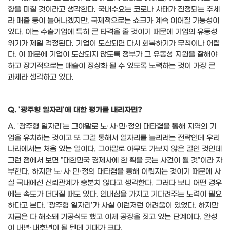
향을 미칠 것이라고 생각한다
.
국내수요는 코로나 사태가 진정되는 추세
라 매출 등이 늘어나겠지만
,
국제적으로는 쇼크가 계속 이어질 가능성이
있다
.
이는 수출기업에 특히 큰 타격을 줄 것이기 때문에 기업의 유동성
위기가 제일 걱정된다
.
기업이 도산되면 다시 회복하기가 무척이나 어렵
다
.
이 때문에 기업이 도산되지 않도록 정부가 그 유동성 지원을 잘해야
하고 장기적으로는 매출이 정상화 될 수 있도록 노력하는 것이 가장 큰
과제라 생각하고 있다
.
Q. '
광주형 일자리
'
에 대한 평가를 내리자면
?
A. '
광주형 일자리
'
는 그야말로 노
·
사
·
민
·
정의 대타협을 통해 지역의 기
업을 유치하는 것이고 또 그걸 통해서 일자리를 늘리려는 전략인데 우리
나라에서는 처음 있는 일이다
.
그야말로 아무도 가보지 않은 길인 것인데
그런 점에서 보면
"
대한민국 경제사에 한 획을 긋는 사건이 될 것
”
이라 자
부한다
.
하지만 노
·
사
·
민
·
정의 대타협을 통해 이뤄지는 것이기 때문에 사
실 국내에선 신뢰관계가 충분치 않다고 생각한다
.
그러다 보니 어떤 경우
에는 속도가 더뎌질 때도 있다
.
인내심을 가지고 기다려주는 노력이 필요
하다고 본다
. '
광주형 일자리
'
가 사실 이런저런 어려움이 있었다
.
하지만
지금은 다 해소돼 기공식도 했고 이제 공장을 짓고 있는 단계이다
.
완성
이 내년
·
내후년이 될 텐데 기대가 크다
.