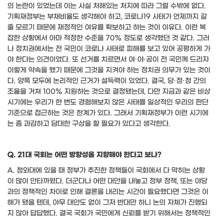
의 논란이 있었는데 이는 사실 처해있는 처지에 따라 그럴 수밖에 없다
.
기획재정부는 부채비율도 생각해야 하고
,
코로나
19
사태가 언제까지 갈
줄 모르기 때문에 재정적인 여유를 확보하고 하는 것이 이유다
.
이런 복
잡한 상황에서 아마 적정한 수준을
70%
정도로 생각했던 것 같다
.
그러
나 정치권에서는 전 국민이 코로나 사태로 피해를 보고 있어 공평하게 가
야 한다는 의견이었다
.
또 선거를 치르면서 여
·
야
·
공이 전 국민께 드리자
이렇게 약속을 했기 때문에 그것을 지켜야 하는 정치권 의무가 있는 것이
다
.
양쪽 모두에 논리적인 근거가 설득력이 있었다
.
결국
,
당
·
정
·
청 간의
조율을 거쳐
100%
지원하는 것으로 결정됐는데
,
다만 지금과 같은 비상
시기에는 우리가 한 번도 경험해보지 않은 사태를 일상적인 우리의 판단
기준으로 접근하는 것은 한계가 있다
.
그래서 기획재정부가 이런 시기에
는 좀 과감하고 담대한 구상을 할 필요가 있다고 생각한다
.
Q. 21
대 국회는 어떤 방향성을 지향해야 한다고 보나
?
A.
청와대에 있을 때 정부가 추진한 정책들이 국회에서 다 막히는 상황
이 많이 안타까웠다
.
더군다나 어떤 대안을 내놓고 정부 정책
,
또는 야당
과의 정책적인 차이로 인해 결론을 내리는 시간이 필요했다면 그것은 이
해가 됐을 텐데
,
아무 대안도 없이 그저 반대만 하니 논의 자체가 진행되
지 않아 답답했다
.
결국 국회가 국민에게 신뢰를 받기 위해서는 정책적인