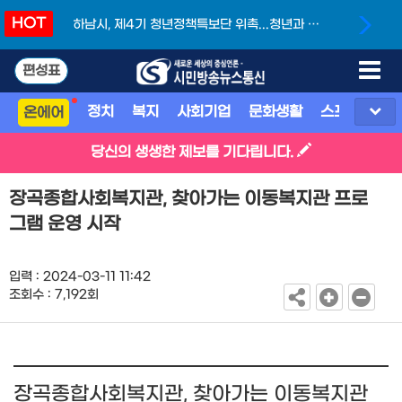
HOT
특보단 위촉...청년과 함
링 위의 땀방울, 광주의 자부심으로
드는 도시
어낸 금빛 스트레이트
편성표
정치
복지
사회기업
문화생활
스포츠
지
온에어
당신의 생생한 제보를 기다립니다.
장곡종합사회복지관, 찾아가는 이동복지관 프로
그램 운영 시작
입력 : 2024-03-11 11:42
조회수 : 7,192회
장곡종합사회복지관, 찾아가는 이동복지관