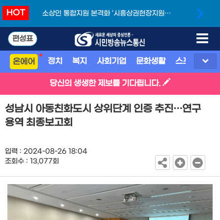
HOT
소상인 통합지원 본격화 ‘시흥상권현장지원단’
개소
편성표
정치
복지
사회기업
문화생활
스포츠
지
온에어
당신의 생생한 제보를 기다립니다.
성남시 아동친화도시 상위단계 인증 추진…연구
용역 최종보고회
입력 : 2024-08-26 18:04
조회수 : 13,077회