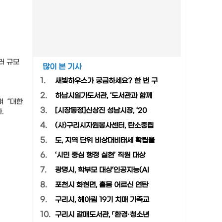
러 규모
많이 본 기사
1.
새빛하우스가 궁금하세요? 한 번 구
2.
하남시일가도서관, ‘도서관과 함께
며 “대한
3.
[시장동정]신상진 성남시장, ‘20
.
4.
(사)구리시자원봉사센터, 탄소중립
5.
도, 지역 단위 비상대비태세 확립을
6.
‘시민 중심 행정 실현’ 직원 대상
7.
광명시, 학부모 대상‘인공지능(AI
8.
포천시 화현면, 홀몸 어르신 연탄
9.
구리시, 헤아림 19기 치매 가족교
10.
구리시 갈매도서관, 「환경·청소년