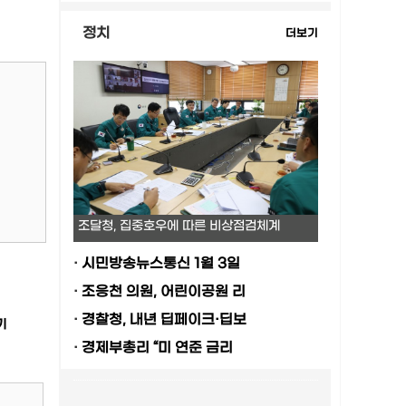
정치
더보기
조달청, 집중호우에 따른 비상점검체계
·
시민방송뉴스통신 1월 3일
·
조응천 의원, 어린이공원 리
·
경찰청, 내년 딥페이크·딥보
기
·
경제부총리 “미 연준 금리