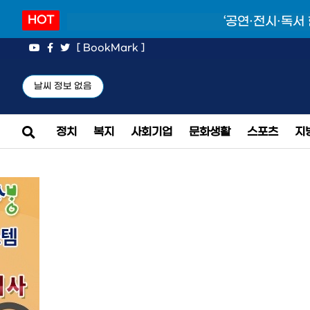
HOT
‘공연·전시·독서
[ BookMark ]
날씨 정보 없음
정치
복지
사회기업
문화생활
스포츠
지