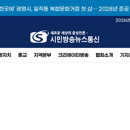
 한곳에’ 광명시, 일직동 복합문화거점 첫 삽… 2028년 준공
2026년
방자치
종교
지역본부
크리에이터방송
협회소개
기자