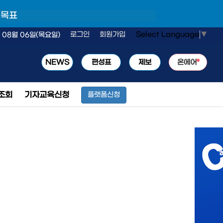
 목표
Select Language
▼
로그인
회원가입
 08월 06일(목요일)
NEWS
편성표
제보
온에어
조회
기자교육신청
플랫폼신청