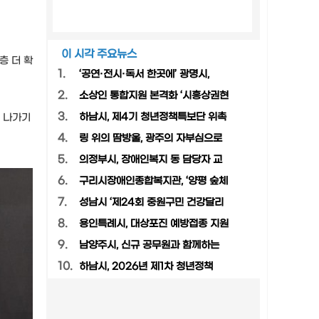
이 시각 주요뉴스
층 더 확
1.
‘공연·전시·독서 한곳에’ 광명시,
2.
소상인 통합지원 본격화 ‘시흥상권현
3.
하남시, 제4기 청년정책특보단 위촉
해 나가기
4.
링 위의 땀방울, 광주의 자부심으로
5.
의정부시, 장애인복지 동 담당자 교
6.
구리시장애인종합복지관, ‘양평 숲체
7.
성남시 ‘제24회 중원구민 건강달리
8.
용인특례시, 대상포진 예방접종 지원
9.
남양주시, 신규 공무원과 함께하는
10.
하남시, 2026년 제1차 청년정책