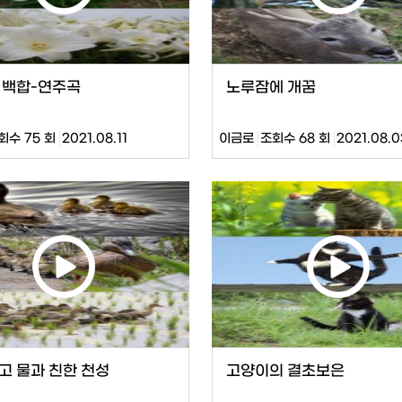
 백합-연주곡
노루잠에 개꿈
회수 75 회
2021.08.11
이금로
조회수 68 회
2021.08.0
고 물과 친한 천성
고양이의 결초보은