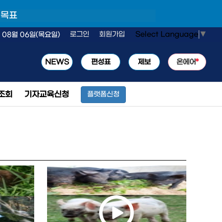
 목표
Select Language
▼
로그인
회원가입
 08월 06일(목요일)
NEWS
편성표
제보
온에어
조회
기자교육신청
플랫폼신청