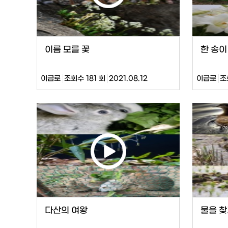
이름 모를 꽃
한 송이
이금로
조회수 181 회
2021.08.12
이금로
조
다산의 여왕
물을 찾