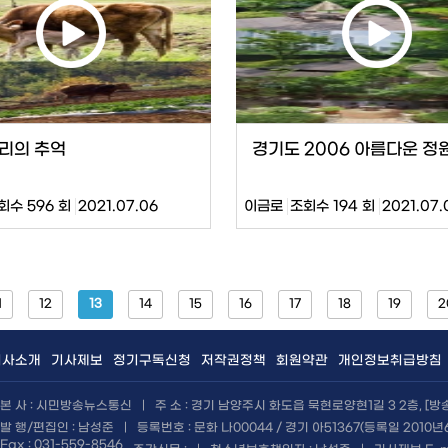
리의 추억
경기도 2006 아름다운 정
회수 596 회
2021.07.06
이금로
조회수 194 회
2021.07.
1
12
13
14
15
16
17
18
19
2
회사소개
기사제보
정기구독신청
저작권정책
회원약관
개인정보취급방침
본 사 : 시민방송뉴스통신
|
주 소 : 경기 남양주시 화도읍 묵현로양현1길 3 2층, [
발 행/편집인 : 남성준
|
등록번호 : 문화 나00044 / 경기 아51367(등록일 2010년
Fax : 031-559-8546