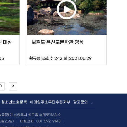
원 대상
보길도 윤선도문학관 영상
05
황규형
조회수 242 회
2021.06.29
0
>
청소년보호정책
이메일주소무단수집거부
광고문의
.
방송국]경기 남양주시 화도읍 수레로1163-9
6월25일)
|
대표전화 : 031-592-9148
|