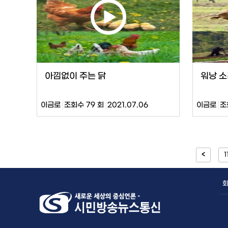
아낌없이 주는 닭
워낭 소
이금로
조회수 79 회
2021.07.06
이금로
조
<
1