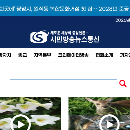
 한곳에’ 광명시, 일직동 복합문화거점 첫 삽… 2028년 준공
2026년
방자치
종교
지역본부
크리에이터방송
협회소개
기자