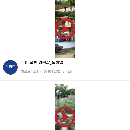
구미 옥천 워크샵_옥창열
이금로
이금로 | 조회수 61 회 | 2021.04.28