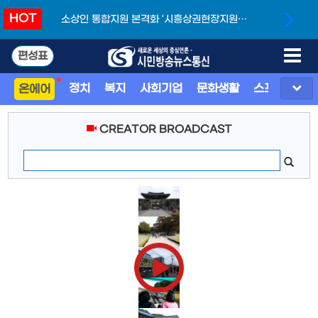
HOT
소상인 통합지원 본격화 ‘시흥상권현장지원단’
개소
편성표
정치
복지
사회기업
문화생활
스포츠
지
온에어
CREATOR BROADCAST