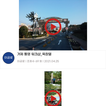
거제 통영 워크샵_옥창열
이금로
이금로 | 조회수 69 회 | 2021.04.25