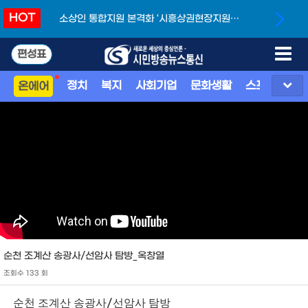
HOT
소상인 통합지원 본격화 ‘시흥상권현장지원단’
개소
편성표
정치
복지
사회기업
문화생활
스포츠
지
온에어
순천 조계산 송광사/선암사 탐방_옥창열
조회수 133 회
순천 조계산 송광사
/
선암사 탐방