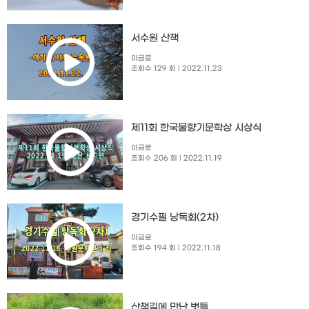
서수원 산책
이금로
조회수 129 회
| 2022.11.23
제11회 한국물향기문학상 시상식
이금로
조회수 206 회
| 2022.11.19
경기수필 낭독회(2차)
이금로
조회수 194 회
| 2022.11.18
산책길에 만난 벗들