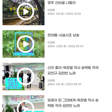
영주 선비골 나들이
이금로
조회수 163 회
| 2022.10.02
한여름-사설시조 낭송
이금로
조회수 1,333 회
| 2022.09.07
산이 좋아-옥창열 작사 송택동 작곡
강찬규 김한빈 노래
이금로
조회수 136 회
| 2022.09.07
닻꽃이 된 그대에게-옥창열 작사 송
택동 작곡 김한빈 노래