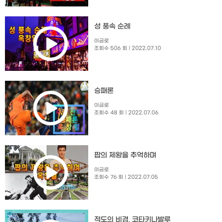
성 풍속 순례
이금로
조회수 506 회
| 2022.07.10
승패론
이금로
조회수 48 회
| 2022.07.06
팝의 제왕을 추억하며
이금로
조회수 76 회
| 2022.07.05
적도의 비경, 코타키나발루