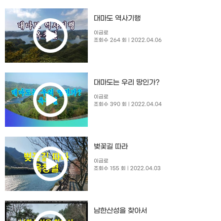
대마도 역사기행
이금로
조회수 264 회
| 2022.04.06
대마도는 우리 땅인가?
이금로
조회수 390 회
| 2022.04.04
벚꽃길 따라
이금로
조회수 155 회
| 2022.04.03
남한산성을 찾아서