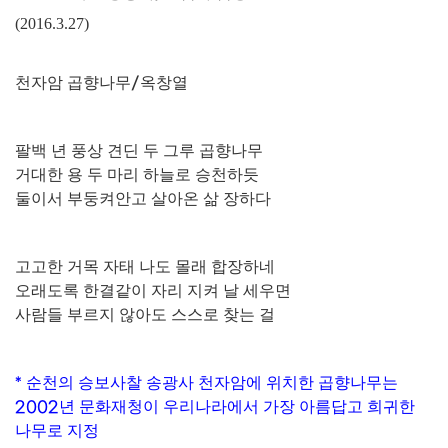
(2016.3.27)
천자암 곱향나무
/
옥창열
팔백 년 풍상 견딘 두 그루 곱향나무
거대한 용 두 마리 하늘로 승천하듯
둘이서 부둥켜안고 살아온
삶 장하다
고고한 거목 자태 나도 몰래 합장하네
오래도록 한결같이 자리 지켜 날 세우면
사람들 부르지 않아도 스스로 찾는 걸
*
순천의 승보사찰 송광사 천자암에 위치한 곱향나무는
2002
년 문화재청이 우리나라에서 가장 아름답고 희귀한
나무로 지정