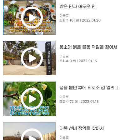
밝은 면과 어두운 면
이금로
조회수 101 회
| 2022.01.20
옷소매 붉은 끝동 덕임을 찾아서
이금로
조회수 0 회
| 2022.01.15
접을 붙인 후에 비로소 감 열리니
이금로
조회수 72 회
| 2022.01.13
대쪽 선비 정암을 찾아서
이금로