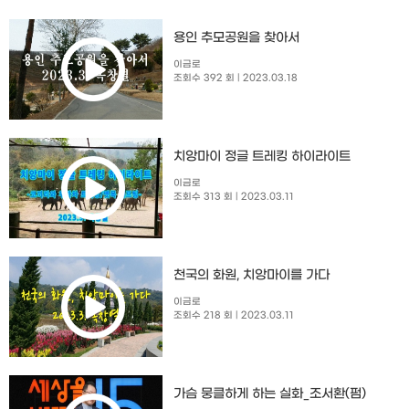
용인 추모공원을 찾아서
이금로
조회수 392 회
| 2023.03.18
치앙마이 정글 트레킹 하이라이트
이금로
조회수 313 회
| 2023.03.11
천국의 화원, 치앙마이를 가다
이금로
조회수 218 회
| 2023.03.11
가슴 뭉클하게 하는 실화_조서환(펌)