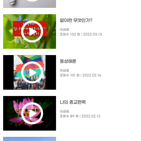
앎이란 무엇인가?
이금로
조회수 132 회
| 2022.03.13
동성애론
이금로
조회수 101 회
| 2022.02.16
나의 종교편력
이금로
조회수 89 회
| 2022.02.12