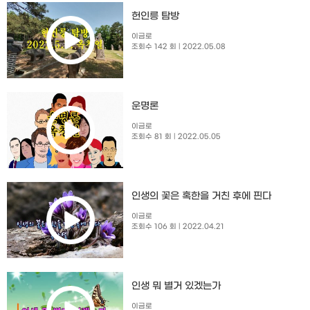
헌인릉 탐방
이금로
조회수 142 회
| 2022.05.08
운명론
이금로
조회수 81 회
| 2022.05.05
인생의 꽃은 혹한을 거친 후에 핀다
이금로
조회수 106 회
| 2022.04.21
인생 뭐 별거 있겠는가
이금로