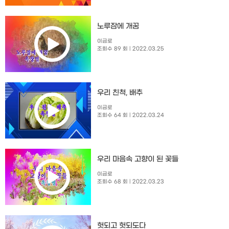
노루잠에 개꿈
이금로
조회수 89 회
| 2022.03.25
우리 친척, 배추
이금로
조회수 64 회
| 2022.03.24
우리 마음속 고향이 된 꽃들
이금로
조회수 68 회
| 2022.03.23
헛되고 헛되도다