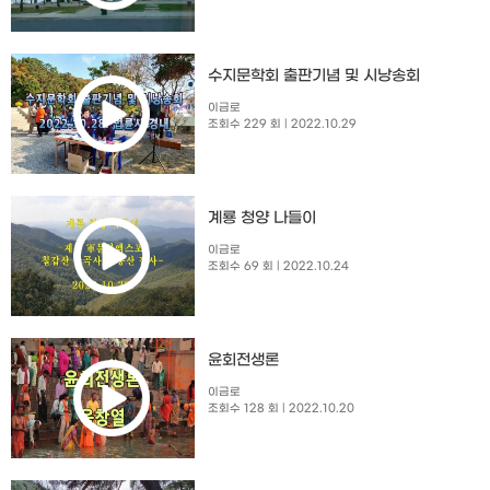
수지문학회 출판기념 및 시낭송회​
이금로
조회수 229 회
| 2022.10.29
계룡 청양 나들이
이금로
조회수 69 회
| 2022.10.24
윤회전생론
이금로
조회수 128 회
| 2022.10.20