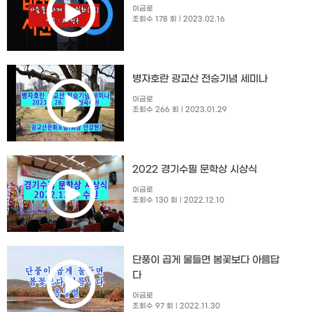
이금로
조회수 178 회
| 2023.02.16
병자호란 광교산 전승기념 세미나
이금로
조회수 266 회
| 2023.01.29
2022 경기수필 문학상 시상식
이금로
조회수 130 회
| 2022.12.10
단풍이 곱게 물들면 봄꽃보다 아름답
다
이금로
조회수 97 회
| 2022.11.30