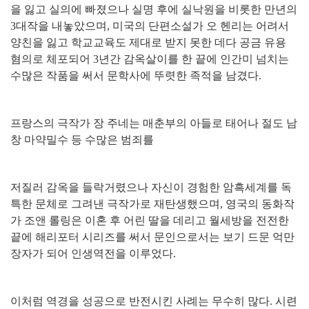
을 잃고 실의에 빠졌으나 실명 후에 실낙원을 비롯한 만년의
3
대작을 내놓았으며
,
미국의 단편소설가 오 헨리는 어려서
양친을 잃고 학교교육도 제대로 받지 못한 데다 공금 유용
혐의로 체포되어
3
년간 감옥살이를 한 끝에 인간미 넘치는
수많은 작품을 써서 문학사에 뚜렷한 족적을 남겼다
.
프랑스의 극작가 장 주네는 매춘부의 아들로 태어나 절도 남
창 마약밀수 등 수많은 범죄를
저질러 감옥을 들락거렸으나 자신이 경험한 암흑세계를 독
특한 문체로 그려낸 극작가로 재탄생했으며
,
영국의 동화작
가 조앤 롤링은 이혼 후 어린 딸을 데리고 월세방을 전전한
끝에 해리포터 시리즈를 써서 문인으로서는 보기 드문 억만
장자가 되어 인생역전을 이루었다
.
이처럼 역경을 성공으로 반전시킨 사례는 무수히 많다
.
시련