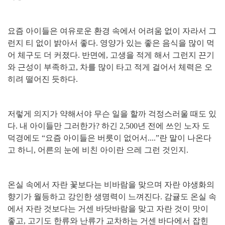
요즘 아이들은 여유로운 환경 속에서 어려움 없이 자라서 그
런지 티 없이 밝아서 좋다
.
영양가 있는 좋은 음식을 많이 먹
어 체구도 더 커졌다
.
반면에
,
고생을 적게 해서 그런지 끈기
와 근성이 부족하고
,
차를 많이 타고 적게 걸어서 체력은 오
히려 떨어진 듯하다
.
저렇게 의지가 약해서야 무슨 일을 할까 걱정스러울 때도 있
다
.
내 아이들만 그러한가
?
하긴
2,500
년 전에 쓰인 노자 도
덕경에도
“
요즘 아이들은 버릇이 없어서
....”
란 말이 나온다
고 하니
,
어른의 눈에 비친 아이란 으레 그런 것인지
.
온실 속에서 자란 꽃보다는 비바람을 맞으며 자란 야생화의
향기가 월등하고 강인한 생명력이 느껴진다
.
감귤도 온실 속
에서 자란 것보다는 거센 바닷바람을 맞고 자란 것이 맛이
좋고
,
고기도 한류와 난류가 교차하는 거센 바다에서 잡힌