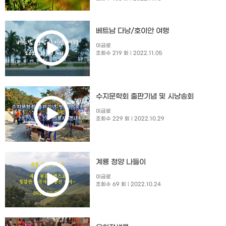
베트남 다낭/호이안 여행
이금로
조회수 219 회
| 2022.11.05
수지문학회 출판기념 및 시낭송회​
이금로
조회수 229 회
| 2022.10.29
계룡 청양 나들이
이금로
조회수 69 회
| 2022.10.24