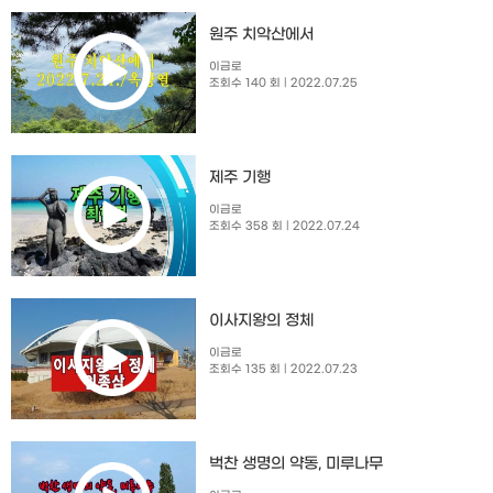
원주 치악산에서
이금로
조회수 140 회
| 2022.07.25
제주 기행
이금로
조회수 358 회
| 2022.07.24
이사지왕의 정체
이금로
조회수 135 회
| 2022.07.23
벅찬 생명의 약동, 미루나무