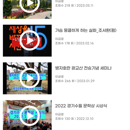
이금로
조회수 218 회
| 2023.03.11
가슴 뭉클하게 하는 실화_조서환(펌)
이금로
조회수 178 회
| 2023.02.16
병자호란 광교산 전승기념 세미나
이금로
조회수 266 회
| 2023.01.29
2022 경기수필 문학상 시상식
이금로
조회수 130 회
| 2022.12.10