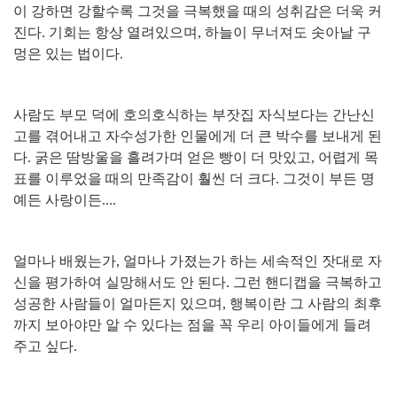
이 강하면 강할수록 그것을 극복했을 때의 성취감은 더욱 커
진다
.
기회는 항상 열려있으며
,
하늘이 무너져도 솟아날 구
멍은 있는 법이다
.
사람도 부모 덕에 호의호식하는 부잣집 자식보다는 간난신
고를 겪어내고 자수성가한 인물에게 더 큰 박수를 보내게 된
다
.
굵은 땀방울을 흘려가며 얻은 빵이 더 맛있고
,
어렵게 목
표를 이루었을 때의 만족감이 훨씬 더 크다
.
그것이 부든 명
예든 사랑이든
....
얼마나 배웠는가
,
얼마나 가졌는가 하는 세속적인 잣대로 자
신을 평가하여 실망해서도 안 된다
.
그런 핸디캡을 극복하고
성공한 사람들이 얼마든지 있으며
,
행복이란 그 사람의 최후
까지 보아야만 알 수 있다는 점을 꼭 우리 아이들에게 들려
주고 싶다
.