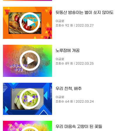
뒷동산 밤송이는 벌이 쏘지 않아도
이금로
조회수 92 회
| 2022.03.27
노루잠에 개꿈
이금로
조회수 89 회
| 2022.03.25
우리 친척, 배추
이금로
조회수 64 회
| 2022.03.24
우리 마음속 고향이 된 꽃들