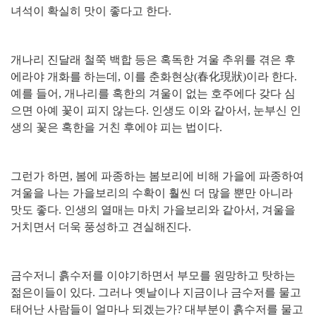
녀석이 확실히 맛이 좋다고 한다
.
개나리 진달래 철쭉 백합 등은 혹독한 겨울 추위를 겪은 후
에라야 개화를 하는데
,
이를 춘화현상
(
春化現狀
)
이라 한다
.
예를 들어
,
개나리를 혹한의 겨울이 없는 호주에다 갖다 심
으면 아예 꽃이 피지 않는다
.
인생도 이와 같아서
,
눈부신 인
생의 꽃은 혹한을 거친 후에야 피는 법이다
.
그런가 하면
,
봄에 파종하는 봄보리에 비해 가을에 파종하여
겨울을 나는 가을보리의 수확이 훨씬 더 많을 뿐만 아니라
맛도 좋다
.
인생의 열매는 마치 가을보리와 같아서
,
겨울을
거치면서 더욱 풍성하고 견실해진다
.
금수저니 흙수저를 이야기하면서 부모를 원망하고 탓하는
젊은이들이 있다
.
그러나 옛날이나 지금이나 금수저를 물고
태어난 사람들이 얼마나 되겠는가
?
대부분이 흙수저를 물고