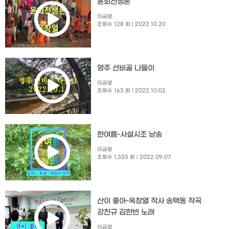
윤회전생론
이금로
조회수 128 회
| 2022.10.20
영주 선비골 나들이
이금로
조회수 163 회
| 2022.10.02
한여름-사설시조 낭송
이금로
조회수 1,333 회
| 2022.09.07
산이 좋아-옥창열 작사 송택동 작곡
강찬규 김한빈 노래
이금로