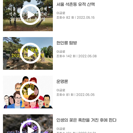
서울 석촌동 유적 산책
이금로
조회수 82 회
| 2022.05.15
헌인릉 탐방
이금로
조회수 142 회
| 2022.05.08
운명론
이금로
조회수 81 회
| 2022.05.05
인생의 꽃은 혹한을 거친 후에 핀다
이금로