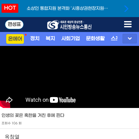
HOT
소상인 통합지원 본격화 ‘시흥상권현장지원단’
개소
편성표
정치
복지
사회기업
문화생활
스포츠
지
온에어
인생의 꽃은 혹한을 거친 후에 핀다
조회수 106 회
옥창열