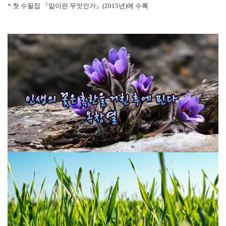
*
첫 수필집
『
앎이란 무엇인가
』
(2015
년
)
에 수록