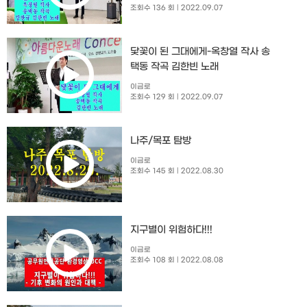
조회수 136 회
| 2022.09.07
닻꽃이 된 그대에게-옥창열 작사 송
택동 작곡 김한빈 노래
이금로
조회수 129 회
| 2022.09.07
나주/목포 탐방
이금로
조회수 145 회
| 2022.08.30
지구별이 위험하다!!!
이금로
조회수 108 회
| 2022.08.08