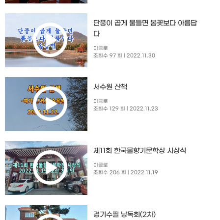
단풍이 곱게 물들면 봄꽃보다 아름답
다
이금로
조회수 97 회
| 2022.11.30
서수원 산책
이금로
조회수 129 회
| 2022.11.23
제11회 한국물향기문학상 시상식
이금로
조회수 206 회
| 2022.11.19
경기수필 낭독회(2차)