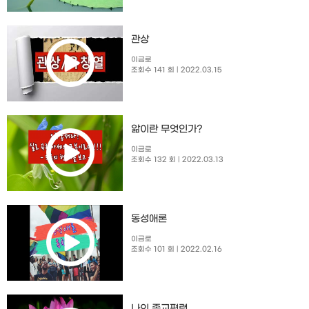
관상
이금로
조회수 141 회
| 2022.03.15
앎이란 무엇인가?
이금로
조회수 132 회
| 2022.03.13
동성애론
이금로
조회수 101 회
| 2022.02.16
나의 종교편력