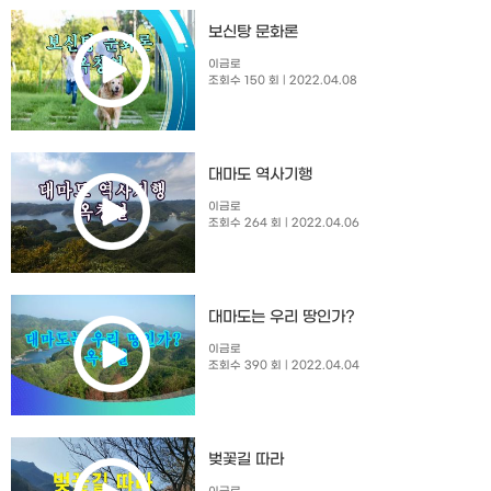
보신탕 문화론
이금로
조회수 150 회
| 2022.04.08
대마도 역사기행
이금로
조회수 264 회
| 2022.04.06
대마도는 우리 땅인가?
이금로
조회수 390 회
| 2022.04.04
벚꽃길 따라