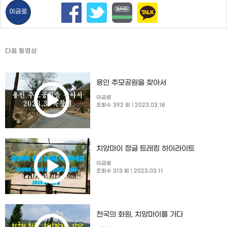
이금로
다음 동영상
용인 추모공원을 찾아서
이금로
조회수 392 회
| 2023.03.18
치앙마이 정글 트레킹 하이라이트
이금로
조회수 313 회
| 2023.03.11
천국의 화원, 치앙마이를 가다