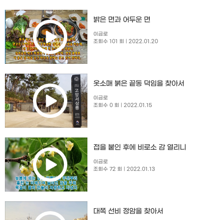
밝은 면과 어두운 면
이금로
조회수 101 회
| 2022.01.20
옷소매 붉은 끝동 덕임을 찾아서
이금로
조회수 0 회
| 2022.01.15
접을 붙인 후에 비로소 감 열리니
이금로
조회수 72 회
| 2022.01.13
대쪽 선비 정암을 찾아서