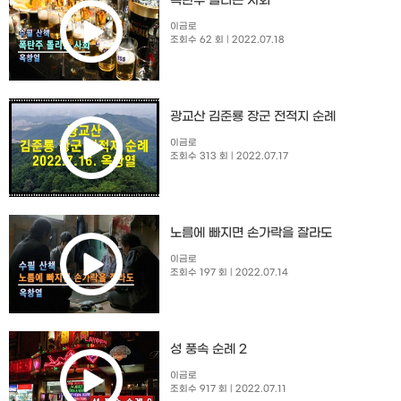
폭탄주 돌리는 사회
이금로
조회수 62 회
| 2022.07.18
광교산 김준룡 장군 전적지 순례
이금로
조회수 313 회
| 2022.07.17
노름에 빠지면 손가락을 잘라도
이금로
조회수 197 회
| 2022.07.14
성 풍속 순례 2
이금로
조회수 917 회
| 2022.07.11