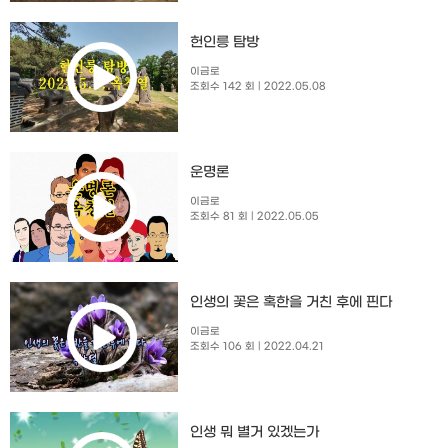
헌인릉 탐방
이금로
조회수 142 회
| 2022.05.08
운명론
이금로
조회수 81 회
| 2022.05.05
인생의 꽃은 혹한을 거친 후에 핀다
이금로
조회수 106 회
| 2022.04.21
인생 뭐 별거 있겠는가