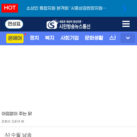
HOT
소상인 통합지원 본격화 ‘시흥상권현장지원단’
개소
편성표
정치
복지
사회기업
문화생활
스포츠
지
온에어
아낌없이 주는 닭
조회수 3,814 회
AI
수필 낭송