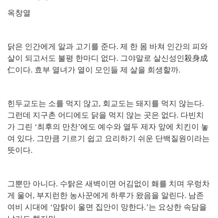
옥창열
닭은 인간에게 알과 고기를 준다
.
제 한 몸 바쳐 인간의 피와
살이 되고서도 불평 한마디 없다
.
그야말로 살신성인
殺身成
仁
이다
.
효부 열녀가 열이 모인들 제 살을 희생할까
.
힌두교도는 소를 먹지 않고
,
회교도는 돼지를 먹지 않는다
.
그런데 지구촌 어디에도 닭을 먹지 않는 곳은 없다
.
다빈치
가 그린
‘
최후의 만찬
’
에도 예수와 열두 제자 앞에 치킨이 놓
여 있다
.
그만큼 기르기 쉽고 요리하기 쉬운 단백질원이라는
뜻이다
.
그뿐만 아니다
.
수탉은 새벽이면 어김없이 홰를 치며 우렁차
게 울어
,
부지런한 농사꾼에게 하루가 왔음을 알린다
.
남존
여비 시대에
‘
암탉이 울면 집안이 망한다
.’
는 요상한 속담을