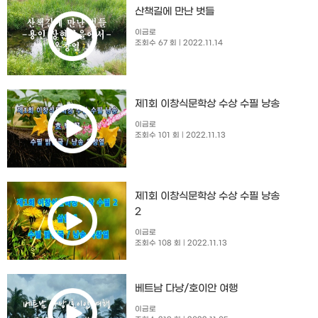
산책길에 만난 벗들
이금로
조회수 67 회
| 2022.11.14
제1회 이창식문학상 수상 수필 낭송
이금로
조회수 101 회
| 2022.11.13
제1회 이창식문학상 수상 수필 낭송
2
이금로
조회수 108 회
| 2022.11.13
베트남 다낭/호이안 여행
이금로