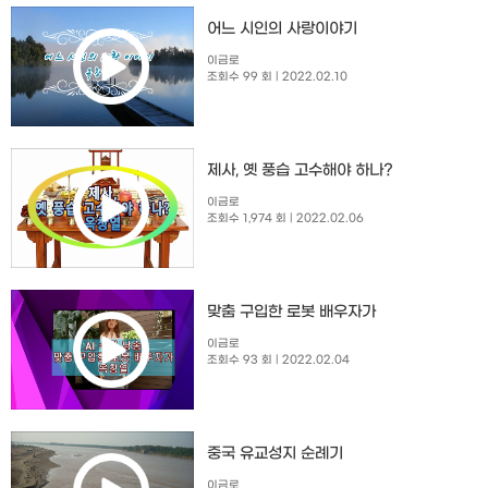
​어느 시인의 사랑이야기
이금로
조회수 99 회
| 2022.02.10
제사, 옛 풍습 고수해야 하나?
이금로
조회수 1,974 회
| 2022.02.06
맞춤 구입한 로봇 배우자가
이금로
조회수 93 회
| 2022.02.04
중국 유교성지 순례기
이금로