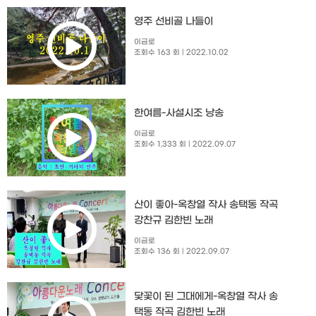
영주 선비골 나들이
이금로
조회수 163 회
| 2022.10.02
한여름-사설시조 낭송
이금로
조회수 1,333 회
| 2022.09.07
산이 좋아-옥창열 작사 송택동 작곡
강찬규 김한빈 노래
이금로
조회수 136 회
| 2022.09.07
닻꽃이 된 그대에게-옥창열 작사 송
택동 작곡 김한빈 노래