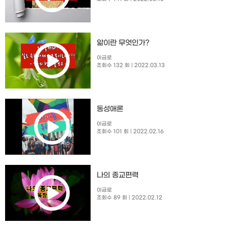
앎이란 무엇인가?
이금로
조회수 132 회
| 2022.03.13
동성애론
이금로
조회수 101 회
| 2022.02.16
나의 종교편력
이금로
조회수 89 회
| 2022.02.12