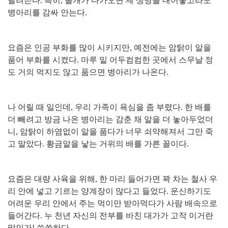
달려든다
.
특히
,
솔개가 다가오면 제 생명을 내어놓고라도
병아리를 감싸 안는다
.
요즘은 인공 부화를 많이 시키지만
,
예전에는 암탉이 알을
품어 부화를 시켰다
.
마루 밑 어두컴컴한 곳에서 스무날 정
도 거의 먹지도 않고 품으면 병아리가 나온다
.
나 어릴 때 일인데
,
우리 가족이 욕심을 좀 부렸다
.
한 배를
더 빼려고 방금 나온 병아리는 감춘 채 알을 더 놓아두었더
니
,
암탉이 하염없이 알을 품다가 너무 쇠약해져서 그만 죽
고 말았다
.
황금알을 낳는 거위의 배를 가른 꼴이다
.
요즘은 대량 사육을 위해
,
한 마리 들어가면 꽉 차는 철사 우
리 안에 넣고 기르는 양계장이 많다고 들었다
.
운신하기도
어려운 우리 안에서 주는 먹이만 받아먹다가 사람 배속으로
들어간다
.
누 천년 자신의 전부를 바친 대가가 고작 이거란
말인가
!
씁쓸하다
.