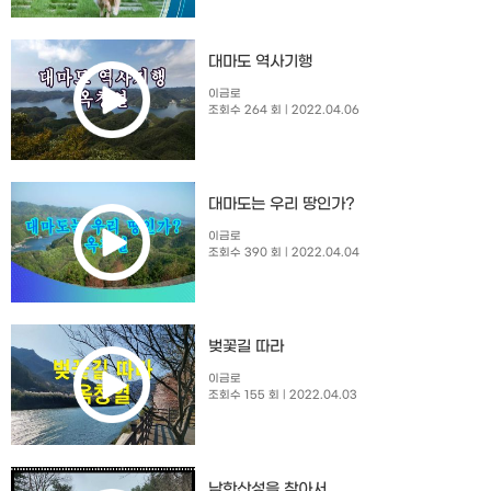
대마도 역사기행
이금로
조회수 264 회
| 2022.04.06
대마도는 우리 땅인가?
이금로
조회수 390 회
| 2022.04.04
벚꽃길 따라
이금로
조회수 155 회
| 2022.04.03
남한산성을 찾아서