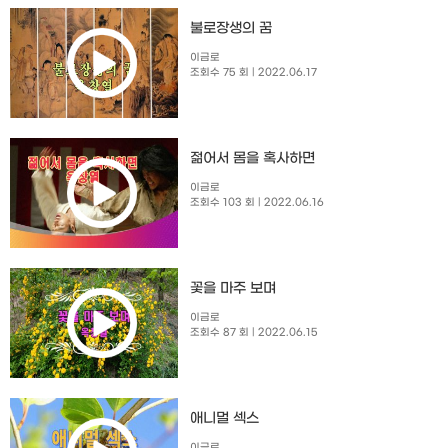
불로장생의 꿈
이금로
조회수 75 회
| 2022.06.17
젊어서 몸을 혹사하면
이금로
조회수 103 회
| 2022.06.16
꽃을 마주 보며
이금로
조회수 87 회
| 2022.06.15
애니멀 섹스
이금로