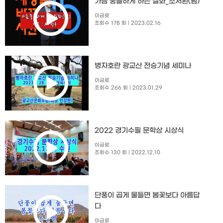
가슴 뭉클하게 하는 실화_조서환(펌)
이금로
조회수 178 회
| 2023.02.16
병자호란 광교산 전승기념 세미나
이금로
조회수 266 회
| 2023.01.29
2022 경기수필 문학상 시상식
이금로
조회수 130 회
| 2022.12.10
단풍이 곱게 물들면 봄꽃보다 아름답
다
이금로