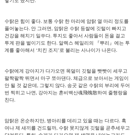
낳기도 했지만
.
수탉은 힘이 좋다
.
보통 수탉 한 마리에 암탉 열 마리 정도를
풀어놓는다
.
안 그러면
,
암탉은 수탉 등쌀에 깃털이 빠지고
건강을 해치기 일쑤다
.
투지도 좋아서 사람들이 돈을 걸고
투계 판을 벌이기도 한다
.
알렉스 헤일리의
『
뿌리
』
에는 투
계를 좋아해서
‘
치킨 조지
’
로 불리는 사나이가 나온다
.
수탉에게 강아지가 다가오면 목덜미 깃털을 빳빳이 세우고
팔짝팔짝 뛰면서 마구 쪼아댄다
.
체급으로 보아서는 게임이
안 될 것 같은데
,
그렇지 않다
.
송곳 같은 수탉의 부리에 두어
번 찍히고 나면
,
강아지는 혼비백산
魂飛魄散
하여 줄행랑을
친다
.
암탉은 온순하지만
,
병아리를 데리고 있을 때는 다르다
.
혹
여나 제 새끼를 건드릴까
,
수탉 못지않게 깃털을 곧추세우고