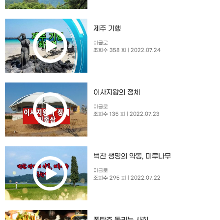
제주 기행
이금로
조회수 358 회
| 2022.07.24
이사지왕의 정체
이금로
조회수 135 회
| 2022.07.23
벅찬 생명의 약동, 미루나무
이금로
조회수 295 회
| 2022.07.22