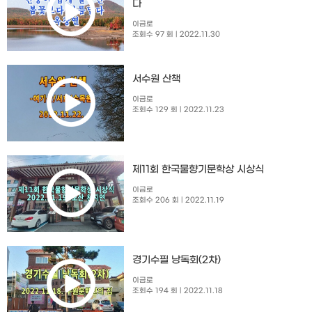
다
이금로
조회수 97 회
| 2022.11.30
서수원 산책
이금로
조회수 129 회
| 2022.11.23
제11회 한국물향기문학상 시상식
이금로
조회수 206 회
| 2022.11.19
경기수필 낭독회(2차)
이금로
조회수 194 회
| 2022.11.18