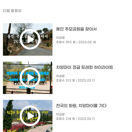
다음 동영상
용인 추모공원을 찾아서
이금로
조회수 392 회
| 2023.03.18
치앙마이 정글 트레킹 하이라이트
이금로
조회수 313 회
| 2023.03.11
천국의 화원, 치앙마이를 가다
이금로
조회수 218 회
| 2023.03.11