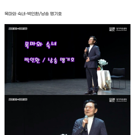
목마와 숙녀-박인환/낭송 맹기호