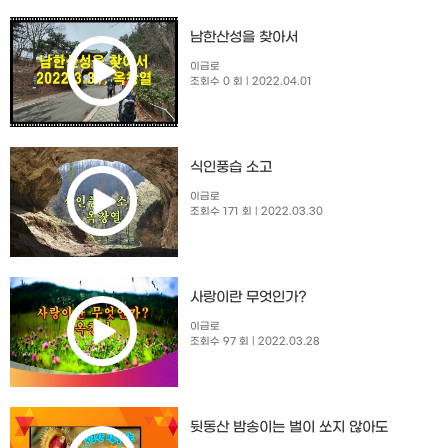
남한산성을 찾아서
이금로
조회수 0 회
| 2022.04.01
식인풍습 소고
이금로
조회수 171 회
| 2022.03.30
사랑이란 무엇인가?
이금로
조회수 97 회
| 2022.03.28
뒷동산 밤송이는 벌이 쏘지 않아도