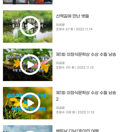
산책길에 만난 벗들
이금로
조회수 67 회
| 2022.11.14
제1회 이창식문학상 수상 수필 낭송
이금로
조회수 101 회
| 2022.11.13
제1회 이창식문학상 수상 수필 낭송
2
이금로
조회수 108 회
| 2022.11.13
베트남 다낭/호이안 여행