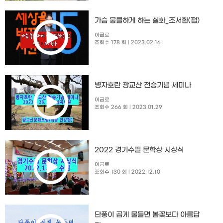
가슴 뭉클하게 하는 실화_조서환(펌)
이금로
조회수 178 회
| 2023.02.16
병자호란 광교산 전승기념 세미나
이금로
조회수 266 회
| 2023.01.29
2022 경기수필 문학상 시상식
이금로
조회수 130 회
| 2022.12.10
단풍이 곱게 물들면 봄꽃보다 아름답