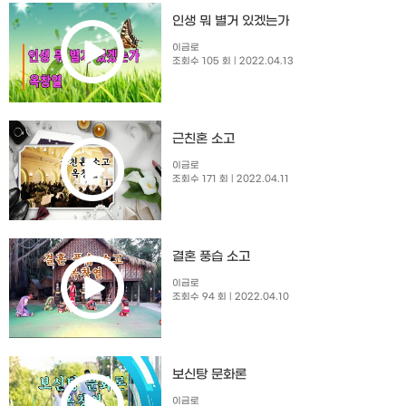
인생 뭐 별거 있겠는가
이금로
조회수 105 회
| 2022.04.13
근친혼 소고
이금로
조회수 171 회
| 2022.04.11
결혼 풍습 소고
이금로
조회수 94 회
| 2022.04.10
보신탕 문화론
이금로