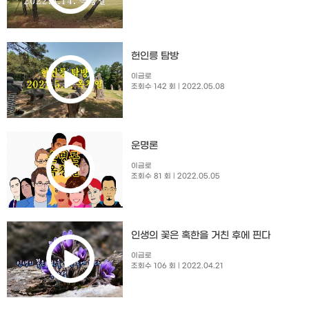
헌인릉 탐방
이금로
조회수 142 회
| 2022.05.08
운명론
이금로
조회수 81 회
| 2022.05.05
인생의 꽃은 혹한을 거친 후에 핀다
이금로
조회수 106 회
| 2022.04.21