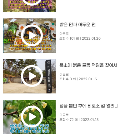
밝은 면과 어두운 면
이금로
조회수 101 회
| 2022.01.20
옷소매 붉은 끝동 덕임을 찾아서
이금로
조회수 0 회
| 2022.01.15
접을 붙인 후에 비로소 감 열리니
이금로
조회수 72 회
| 2022.01.13