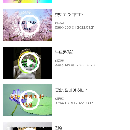
헛되고 헛되도다
이금로
조회수 200 회
| 2022.03.21
누드론(論)
이금로
조회수 143 회
| 2022.03.20
궁합, 믿어야 하나?
이금로
조회수 117 회
| 2022.03.17
관상