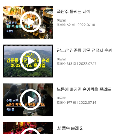
폭탄주 돌리는 사회
이금로
조회수 62 회
| 2022.07.18
광교산 김준룡 장군 전적지 순례
이금로
조회수 313 회
| 2022.07.17
노름에 빠지면 손가락을 잘라도
이금로
조회수 197 회
| 2022.07.14
성 풍속 순례 2