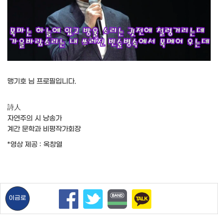
맹기호 님 프로필입니다.
詩人
자연주의 시 낭송가
계간 문학과 비평작가회장
*영상 제공 : 옥창열
이금로