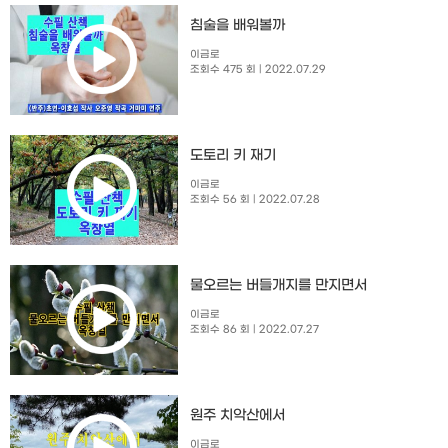
침술을 배워볼까
이금로
조회수 475 회
| 2022.07.29
도토리 키 재기
이금로
조회수 56 회
| 2022.07.28
물오르는 버들개지를 만지면서
이금로
조회수 86 회
| 2022.07.27
원주 치악산에서
이금로