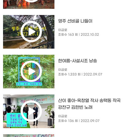
영주 선비골 나들이
이금로
조회수 163 회
| 2022.10.02
한여름-사설시조 낭송
이금로
조회수 1,333 회
| 2022.09.07
산이 좋아-옥창열 작사 송택동 작곡
강찬규 김한빈 노래
이금로
조회수 136 회
| 2022.09.07