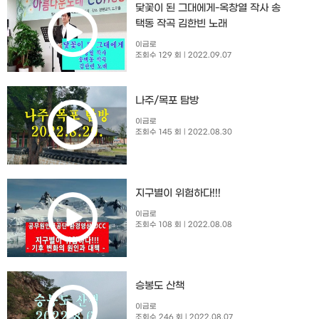
닻꽃이 된 그대에게-옥창열 작사 송
택동 작곡 김한빈 노래
이금로
조회수 129 회
| 2022.09.07
나주/목포 탐방
이금로
조회수 145 회
| 2022.08.30
지구별이 위험하다!!!
이금로
조회수 108 회
| 2022.08.08
승봉도 산책
이금로
조회수 246 회
| 2022.08.07