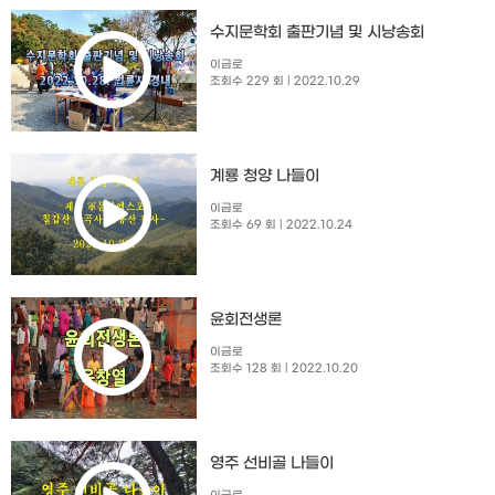
수지문학회 출판기념 및 시낭송회​
이금로
조회수 229 회
| 2022.10.29
계룡 청양 나들이
이금로
조회수 69 회
| 2022.10.24
윤회전생론
이금로
조회수 128 회
| 2022.10.20
영주 선비골 나들이