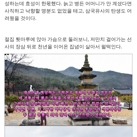
성하는데 효성이 한몫했다
.
늙고 병든 어머니가 안 계셨다면
사직하고 낙향할 명분도 없었을 테고
,
삼국유사의 탄생도 어
려웠을 것이다
.
절집 툇마루에 앉아 가슴으로 둘러보니
,
저만치 걸어가는 선
사의 장삼 뒤로 천년을 이어온 집념이 살아서 펄떡인다
.