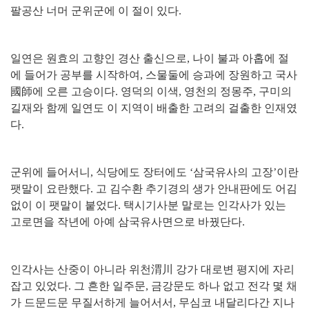
팔공산 너머 군위군에 이 절이 있다
.
일연은 원효의 고향인 경산 출신으로
,
나이 불과 아홉에 절
에 들어가 공부를 시작하여
,
스물둘에 승과에 장원하고 국사
國師
에 오른 고승이다
.
영덕의 이색
,
영천의 정몽주
,
구미의
길재와 함께 일연도 이 지역이 배출한 고려의 걸출한 인재였
다
.
군위에 들어서니
,
식당에도 장터에도
‘
삼국유사의 고장
’
이란
팻말이 요란했다
.
고 김수환 추기경의 생가 안내판에도 어김
없이 이 팻말이 붙었다
.
택시기사분 말로는 인각사가 있는
고로면을 작년에 아예 삼국유사면으로 바꿨단다
.
인각사는 산중이 아니라 위천
渭川
강가 대로변 평지에 자리
잡고 있었다
.
그 흔한 일주문
,
금강문도 하나 없고 전각 몇 채
가 드문드문 무질서하게 늘어서서
,
무심코 내달리다간 지나