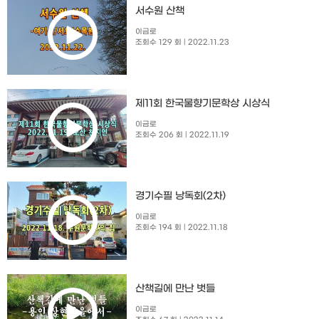
서수원 산책
이금로
조회수 129 회
| 2022.11.23
제11회 한국물향기문학상 시상식
이금로
조회수 206 회
| 2022.11.19
경기수필 낭독회(2차)
이금로
조회수 194 회
| 2022.11.18
산책길에 만난 벗들
이금로