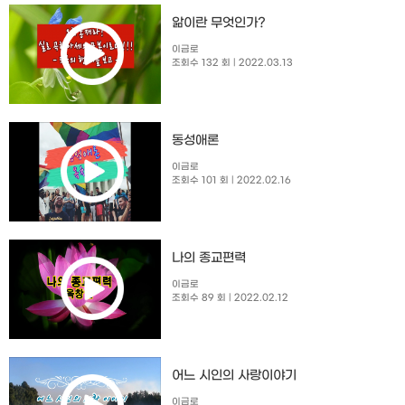
앎이란 무엇인가?
이금로
조회수 132 회
| 2022.03.13
동성애론
이금로
조회수 101 회
| 2022.02.16
나의 종교편력
이금로
조회수 89 회
| 2022.02.12
​어느 시인의 사랑이야기
이금로