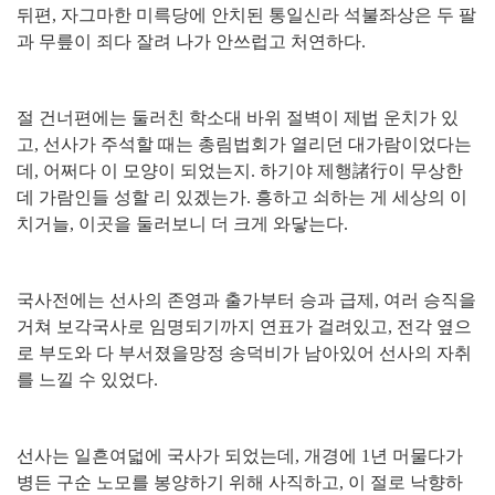
뒤편
,
자그마한 미륵당에 안치된 통일신라 석불좌상은 두 팔
과 무릎이 죄다 잘려 나가 안쓰럽고 처연하다
.
절 건너편에는 둘러친 학소대 바위 절벽이 제법 운치가 있
고
,
선사가 주석할 때는 총림법회가 열리던 대가람이었다는
데
,
어쩌다 이 모양이 되었는지
.
하기야 제행
諸行
이 무상한
데 가람인들 성할 리 있겠는가
.
흥하고 쇠하는 게 세상의 이
치거늘
,
이곳을 둘러보니 더 크게 와닿는다
.
국사전에는 선사의 존영과 출가부터 승과 급제
,
여러 승직을
거쳐 보각국사로 임명되기까지 연표가 걸려있고
,
전각 옆으
로 부도와 다 부서졌을망정 송덕비가 남아있어 선사의 자취
를 느낄 수 있었다
.
선사는 일흔여덟에 국사가 되었는데
,
개경에
1
년 머물다가
병든 구순 노모를 봉양하기 위해 사직하고
,
이 절로 낙향하