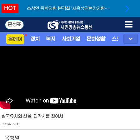
HOT
단’
하남시, 제4기 청년정책특보단 위촉...청년과 함
께 만드는 도시
편성표
정치
복지
사회기업
문화생활
스포츠
지
온에어
삼국유사의 산실, 인각사를 찾아서
조회수 77 회
옥창열