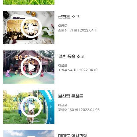
근친혼 소고
이금로
조회수 171 회
| 2022.04.11
결혼 풍습 소고
이금로
조회수 94 회
| 2022.04.10
보신탕 문화론
이금로
조회수 150 회
| 2022.04.08
대마도 역사기행