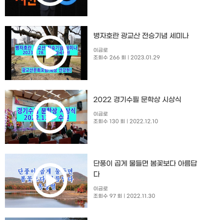
병자호란 광교산 전승기념 세미나
이금로
조회수 266 회
| 2023.01.29
2022 경기수필 문학상 시상식
이금로
조회수 130 회
| 2022.12.10
단풍이 곱게 물들면 봄꽃보다 아름답
다
이금로
조회수 97 회
| 2022.11.30