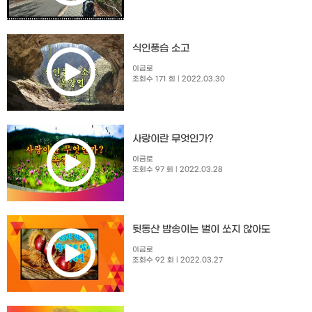
식인풍습 소고
이금로
조회수 171 회
| 2022.03.30
사랑이란 무엇인가?
이금로
조회수 97 회
| 2022.03.28
뒷동산 밤송이는 벌이 쏘지 않아도
이금로
조회수 92 회
| 2022.03.27