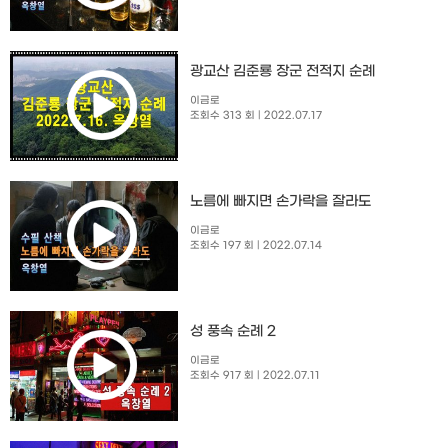
광교산 김준룡 장군 전적지 순례
이금로
조회수 313 회
| 2022.07.17
노름에 빠지면 손가락을 잘라도
이금로
조회수 197 회
| 2022.07.14
성 풍속 순례 2
이금로
조회수 917 회
| 2022.07.11