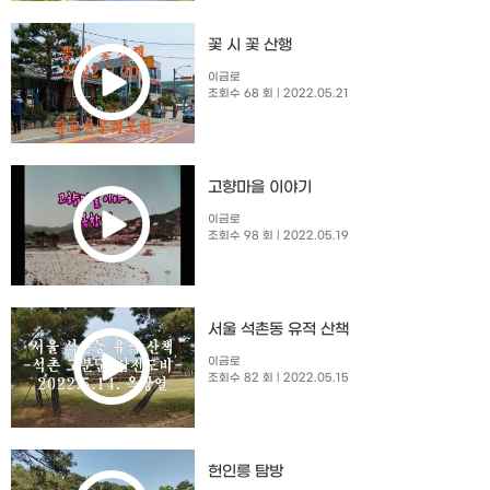
꽃 시 꽃 산행
이금로
조회수 68 회
| 2022.05.21
고향마을 이야기
이금로
조회수 98 회
| 2022.05.19
서울 석촌동 유적 산책
이금로
조회수 82 회
| 2022.05.15
헌인릉 탐방