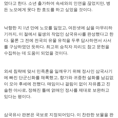
였다고 한다
.
소년 출가하여 속세와의 인연을 끊었지만
,
병
든 노모에게 못다 한 효도를 하고 싶었을 것이다
.
낙향한 지
1
년 만에 노모를 잃었고
,
여든넷에 삶을 마무리하
기까지
,
이 절에서 필생의 작업인 삼국유사를 완성했다고 한
다
.
물론 그 전에 전국의 유물 유적을 두루 답사하면서 사서
를 구상하였던 듯하다
.
최고위 승직자 자리도 참고 문헌을
수집하는 데 도움이 되었을 것이다
.
외세 침략에 맞서 민족혼을 일깨우기 위해 정사인 삼국사기
에 빠진 단군신화를 채록했고
,
향가와 귀중한 설화를 남김없
이 모아 후세에 전했다
.
매임이나 걸림이 없이 자유롭고 진
솔한 야사로
,
정해진 틀에 얽매인 정사를 제대로 보완하고
있다는 평이다
.
삼국유사 판본은 국보로 지정되어있다
.
이 찬란한 보물을 완