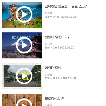
금욕하면 불로초가 필요 없나?
이금로
조회수 89 회
| 2022.06.22
일본이 망한다고?
이금로
조회수 0 회
| 2022.06.20
청와대 탐방
이금로
조회수 192 회
| 2022.06.19
불로장생의 꿈
이금로