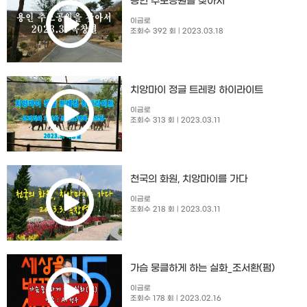
용인 추모공원을 찾아서
이금로
조회수 392 회
| 2023.03.18
치앙마이 정글 트레킹 하이라이트
이금로
조회수 313 회
| 2023.03.11
천국의 화원, 치앙마이를 가다
이금로
조회수 218 회
| 2023.03.11
가슴 뭉클하게 하는 실화_조서환(펌)
이금로
조회수 178 회
| 2023.02.16