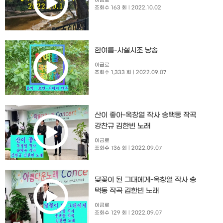
이금로
조회수 163 회
| 2022.10.02
한여름-사설시조 낭송
이금로
조회수 1,333 회
| 2022.09.07
산이 좋아-옥창열 작사 송택동 작곡
강찬규 김한빈 노래
이금로
조회수 136 회
| 2022.09.07
닻꽃이 된 그대에게-옥창열 작사 송
택동 작곡 김한빈 노래
이금로
조회수 129 회
| 2022.09.07