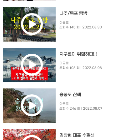
나주/목포 탐방
이금로
조회수 145 회
| 2022.08.30
지구별이 위험하다!!!
이금로
조회수 108 회
| 2022.08.08
승봉도 산책
이금로
조회수 246 회
| 2022.08.07
김창현 대표 수필선