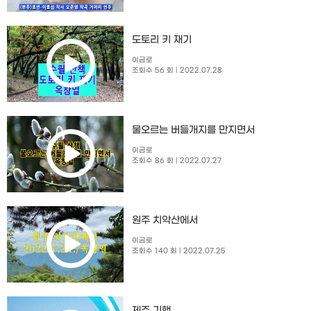
도토리 키 재기
이금로
조회수 56 회
| 2022.07.28
물오르는 버들개지를 만지면서
이금로
조회수 86 회
| 2022.07.27
원주 치악산에서
이금로
조회수 140 회
| 2022.07.25
제주 기행