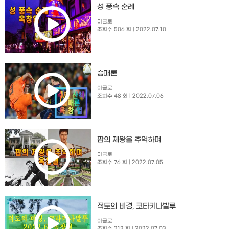
성 풍속 순례
이금로
조회수 506 회
| 2022.07.10
승패론
이금로
조회수 48 회
| 2022.07.06
팝의 제왕을 추억하며
이금로
조회수 76 회
| 2022.07.05
적도의 비경, 코타키나발루
이금로
조회수 213 회
| 2022.07.03