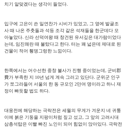
치기 알맞겠다는 생각이 들었다
.
입구에 고은이 쓴 일연찬가 시비가 있었고
,
그 옆에 발굴조
사 때 나온 주춧돌과 석등 조각 같은 석재들을 한군데다 모
아놓았다
.
신라 선덕여왕 때 창건된 유서깊은 대가람이었다
는데
,
임진왜란 때 불탔다고 한다
.
터는 꽤 넓은데 제대로 된
건물이 적어 휑뎅그렁한 느낌이다
.
한쪽에서는 어수선한 중창 불사가 진행 중이었는데
,
군비
郡
費
가 부족한 지
10
년 넘게 계속 그러고 있단다
.
군위군 인구
가 쪼그라들어 서울의 한 동 규모인
2
만여 명이라고 하니 재
정이 빠듯할 법도 하다
.
대웅전에 해당하는 극락전은 세월의 무게가 겨운지 네 귀퉁
이에 붉은 기둥을 지팡이처럼 짚고 섰고
,
그 앞의 고려시대
삼층석탑은 이빨 빠진 노인이 되어 힘없이 앉아있다
.
극락전