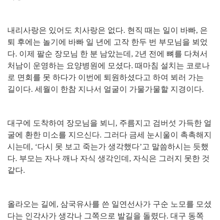
내리사랑은 있어도 치사랑은 없다
.
현직 때는 일이 바빠
,
은
퇴 후에는 놀기에 바빠 일 년에 고작 한두 번 부모님을 뵈었
다
.
이제 팔순 장모님 한 분 남았는데
, 2
년 전에 뼈를 다쳐서
처남이 운영하는 요양병원에 모셨다
.
때마침 설치는 코로나
로 면회를 못 하다가 이번에 퇴원하셨다고 하여 뵈러 가는
길이다
.
세월이 한참 지나서 얼굴이 가물가물할 지경이다
.
대구에 도착하여 장모님을 뵈니
,
주름지고 검버섯 가득한 얼
굴에 환한 미소를 지으신다
.
그러다 금세 눈시울이 촉촉해지
시는데
, ‘
다시 못 보고 죽는가 생각했다
’
고 말씀하시는 듯했
다
.
부모는 자나 깨나 자식 생각인데
,
자식은 그러지 못한 것
같다
.
올라오는 길에
,
삼국유사를 쓴 일연선사가 구순 노모를 모셨
다는 인각사가 생각나 그쪽으로 발길을 돌렸다
.
대구 동쪽