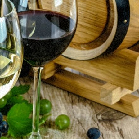
조회수 145 회
|
2022.08.30
지구별이 위험하다!!!
이금로
조회수 108 회
|
2022.08.08
승봉도 산책
이금로
조회수 246 회
|
2022.08.07
김창현 대표 수필선
이금로
조회수 215 회
|
2022.08.03