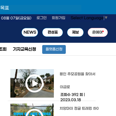
 목표
Select Language
▼
로그인
회원가입
 08월 07일(금요일)
NEWS
편성표
제보
온에어
조회
기자교육신청
플랫폼신청
용인 추모공원을 찾아서
이금로
조회수 392 회
|
2023.03.18
치앙마이 정글 트레킹 하이라이트