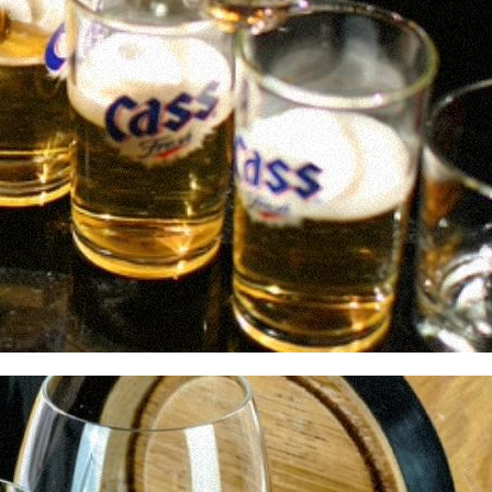
이금로
조회수 1,333 회
|
2022.09.07
산이 좋아-옥창열 작사 송택동 작곡 
한빈 노래
이금로
조회수 136 회
|
2022.09.07
닻꽃이 된 그대에게-옥창열 작사 송택
김한빈 노래
이금로
조회수 129 회
|
2022.09.07
나주/목포 탐방
이금로