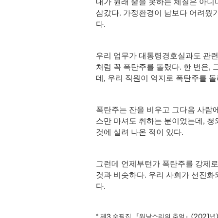
내가 원래 술을 못하는 체질은 아니
삼갔다
.
가정환경이 남보다 어려웠기
다
.
우리 업무가 대통령경호실과도 관련
처럼 꼭 폭탄주를 돌렸다
.
한 번은
,
데
,
우리 직원이 억지로 폭탄주를 
폭탄주는 잔을 비우고 그다음 사람에
스만 마셔도 취하는 분이었는데
,
청
것에 실려 나온 적이 있다
.
그런데 언제부턴가 폭탄주를 강제로
것과 비슷하다
.
우리 사회가 선진화
다
.
제
수필집
『
워낭소리의 추억
』
년
*
3
(2021