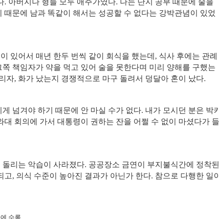
다
.
아버지나 형들 모두 애주가였다
.
나는 단지 공부 때문에 술을
 때문에 남과 똑같이 해서는 성공할 수 없다는 강박관념이 있었
이 있어서 매년 한두 번씩 같이 회식을 했는데
,
식사 후에는 관례
그쪽 책임자가 약을 먹고 있어 술을 못한다며 미리 양해를 구했는
돌리자
,
화가 났는지 경쟁적으로 마구 돌려서 덩달아 혼이 났다
.
게 넘겨야 하기 때문에 안 마실 수가 없다
.
내가 모시던 분은 박
와대 회의에 가서 대통령이 권하는 잔을 어쩔 수 없이 마셨다가 
 돌리는 악습이 사라졌다
.
공공장소 금연이 부지불식간에 정착
되고
,
의식 수준이 높아진 결과가 아닌가 한다
.
참으로 다행한 일
에 수록
)