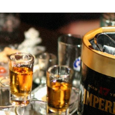
2022.10.29
계룡 청양 나들이
이금로
조회수 69 회
|
2022.10.24
윤회전생론
이금로
조회수 128 회
|
2022.10.20
영주 선비골 나들이
이금로
조회수 163 회
|
2022.10.02
한여름-사설시조 낭송