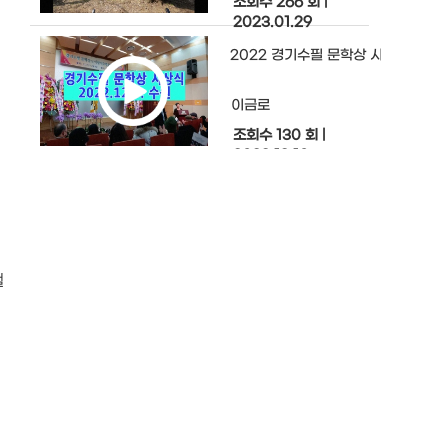
조회수 266 회
|
2023.01.29
2022 경기수필 문학상 시상식
이금로
조회수 130 회
|
2022.12.10
단풍이 곱게 물들면 봄꽃보다 아름답
이금로
조회수 97 회
|
얼
2022.11.30
서수원 산책
것
이금로
해
조회수 129 회
|
2022.11.23