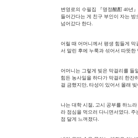
변영로의 수필집
『
명정
酩酊
40
년
들어간다는 게 친구 부인이 자는 방
넘어갔다 한다
.
어릴 때 어머니께서 평생 힘들게 막
서 말린 후에 누룩과 섞어서 따뜻한
어머니는 그렇게 빚은 막걸리를 들일
힘든 농사일을 하다가 막걸리 한잔
걸 금했지만
,
타성이 있어서 몰래 빚
나는 대학 시절
,
고시 공부를 하느라
라 점심을 먹으러 다니면서였다
.
주
점 달게 느껴졌다
.