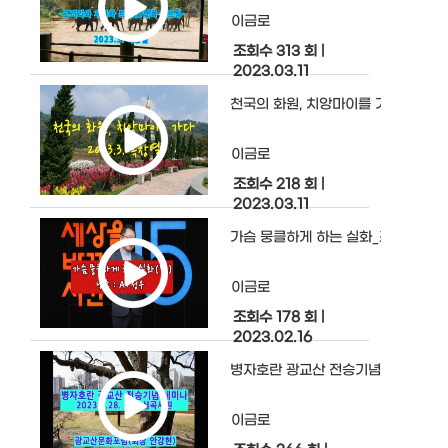
이금로
조회수 313 회
|
2023.03.11
천국의 화원, 치앙마이를 가다
이금로
조회수 218 회
|
2023.03.11
가슴 뭉클하게 하는 실화_조서환(펌)
이금로
조회수 178 회
|
2023.02.16
병자호란 광교산 전승기념 세미나
이금로