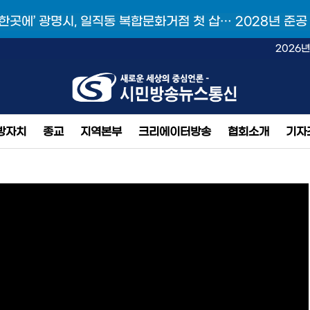
 한곳에’ 광명시, 일직동 복합문화거점 첫 삽… 2028년 준공
2026년
방자치
종교
지역본부
크리에이터방송
협회소개
기자