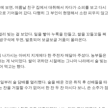
』
에 보면
,
여름날 친구 집에서 대취해서 자다가 소피를 보고 다시
으로 기어들어 갔다
.
다행히 그 부인이 현명해서 소란 피우지 않
걸리 빚는 걸 보았다
.
밀을 빻아 누룩을 만들고
,
쌀을 꼬들꼬들 쪄
 방구석에 두면
,
발효되어 보글보글 거품이 올라온다
.
 나가시는 아버지 지게에다 한 주전자 매달아 주셨다
.
농부들은
하는 게 낙이었다
.
쌀이 귀하던 시절에는 그나마 나라에서 술 빚는
어 먹고는 했다
.
 일부러 술 담배를 멀리했다
.
술을 배운 것은 취직 후 선배들을 따
는 잔을 거절할 수가 없어서 한 잔 두 잔 마시다 보니
,
쓴 소주가 