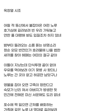
옥창열 시조
어릴 적 동산에서 붙잡아온 어린 노루
호기심에 길러보려 빈 우리 가둬놓고
연한 풀 대령해 봐도 입질조차 하지 않네
밤부터 들려오는 소름 돋는 비명소리
청순 외모 반전인가 호러물에 나올 법한
새끼를 찾아 헤매는 어미의 절규 같아
이틀이 지났는데 단식투쟁 끝이 없어
우유를 먹여보려 아기 젖병 사 왔더니
노루는 간 곳이 없고 허공만 남았구나
영물을 잡아 오면 구족이 망한다고
숙모가 난리 쳐서 아버지가 방생한 듯
민간에 전해온 미신 서운해도 도리 없네
포수에 짝 잃으면 근처를 배회하는
가족애 깊은 노루 내 멋대로 길러보려