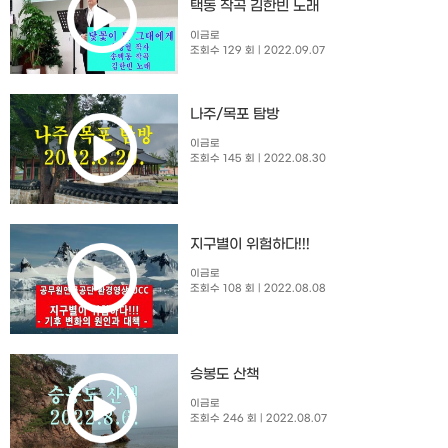
택동 작곡 김한빈 노래
이금로
조회수 129 회
| 2022.09.07
나주/목포 탐방
이금로
조회수 145 회
| 2022.08.30
지구별이 위험하다!!!
이금로
조회수 108 회
| 2022.08.08
승봉도 산책
이금로
조회수 246 회
| 2022.08.07