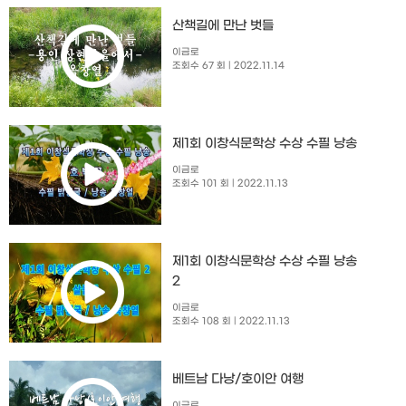
산책길에 만난 벗들
이금로
조회수 67 회
| 2022.11.14
제1회 이창식문학상 수상 수필 낭송
이금로
조회수 101 회
| 2022.11.13
제1회 이창식문학상 수상 수필 낭송
2
이금로
조회수 108 회
| 2022.11.13
베트남 다낭/호이안 여행
이금로