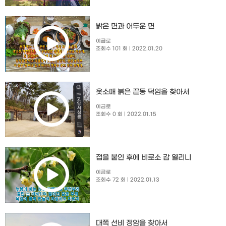
밝은 면과 어두운 면
이금로
조회수 101 회
| 2022.01.20
옷소매 붉은 끝동 덕임을 찾아서
이금로
조회수 0 회
| 2022.01.15
접을 붙인 후에 비로소 감 열리니
이금로
조회수 72 회
| 2022.01.13
대쪽 선비 정암을 찾아서