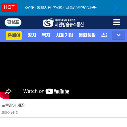
HOT
소상인 통합지원 본격화 ‘시흥상권현장지원단’
개소
편성표
정치
복지
사회기업
문화생활
스포츠
지
온에어
노루잠에 개꿈
조회수 68 회