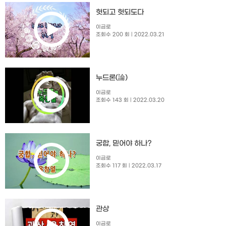
헛되고 헛되도다
이금로
조회수 200 회
| 2022.03.21
누드론(論)
이금로
조회수 143 회
| 2022.03.20
궁합, 믿어야 하나?
이금로
조회수 117 회
| 2022.03.17
관상
이금로