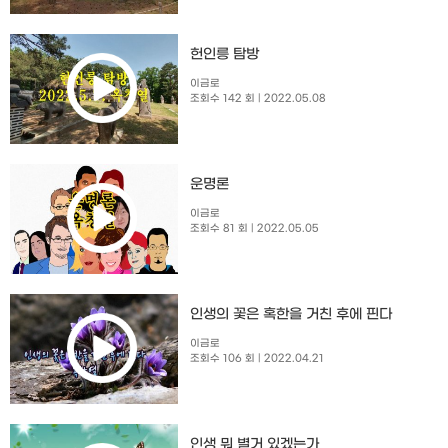
헌인릉 탐방
이금로
조회수 142 회
| 2022.05.08
운명론
이금로
조회수 81 회
| 2022.05.05
인생의 꽃은 혹한을 거친 후에 핀다
이금로
조회수 106 회
| 2022.04.21
인생 뭐 별거 있겠는가