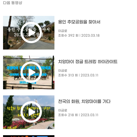
다음 동영상
용인 추모공원을 찾아서
이금로
조회수 392 회
| 2023.03.18
치앙마이 정글 트레킹 하이라이트
이금로
조회수 313 회
| 2023.03.11
천국의 화원, 치앙마이를 가다
이금로
조회수 218 회
| 2023.03.11