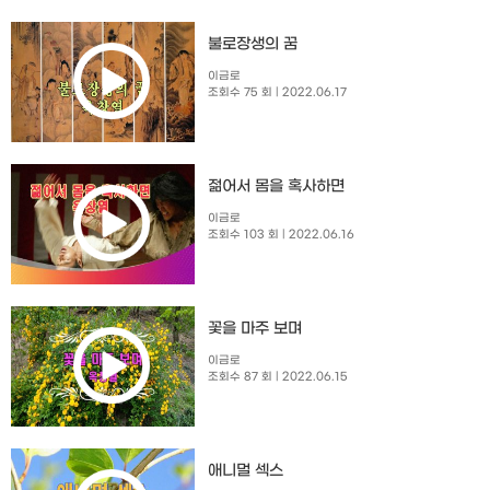
불로장생의 꿈
이금로
조회수 75 회
| 2022.06.17
젊어서 몸을 혹사하면
이금로
조회수 103 회
| 2022.06.16
꽃을 마주 보며
이금로
조회수 87 회
| 2022.06.15
애니멀 섹스