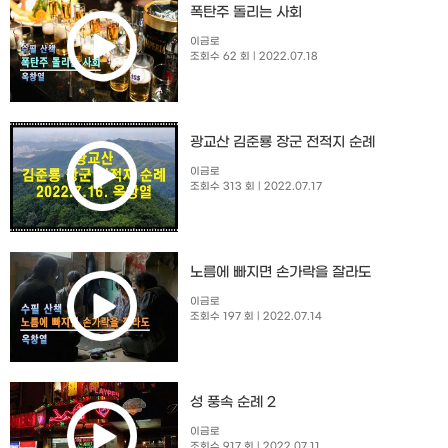
폭탄주 돌리는 사회
이금로
조회수 62 회
| 2022.07.18
광교산 김준룡 장군 전적지 순례
이금로
조회수 313 회
| 2022.07.17
노름에 빠지면 손가락을 잘라도
이금로
조회수 197 회
| 2022.07.14
성 풍속 순례 2
이금로
조회수 917 회
| 2022.07.11