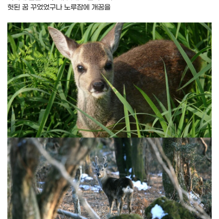
헛된 꿈 꾸었었구나 노루잠에 개꿈을