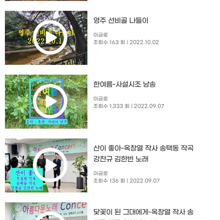
영주 선비골 나들이
이금로
조회수 163 회
| 2022.10.02
한여름-사설시조 낭송
이금로
조회수 1,333 회
| 2022.09.07
산이 좋아-옥창열 작사 송택동 작곡
강찬규 김한빈 노래
이금로
조회수 136 회
| 2022.09.07
닻꽃이 된 그대에게-옥창열 작사 송