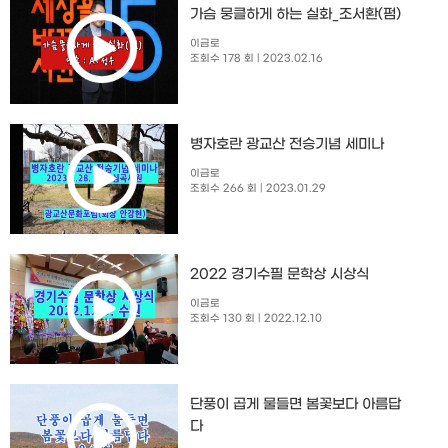
가슴 뭉클하게 하는 실화_조서환(펌)
이금로
조회수 178 회
| 2023.02.16
병자호란 광교산 전승기념 세미나
이금로
조회수 266 회
| 2023.01.29
2022 경기수필 문학상 시상식
이금로
조회수 130 회
| 2022.12.10
단풍이 곱게 물들면 봄꽃보다 아름답
다