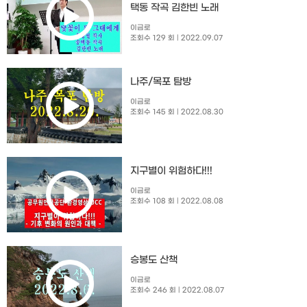
택동 작곡 김한빈 노래
이금로
조회수 129 회
| 2022.09.07
나주/목포 탐방
이금로
조회수 145 회
| 2022.08.30
지구별이 위험하다!!!
이금로
조회수 108 회
| 2022.08.08
승봉도 산책
이금로
조회수 246 회
| 2022.08.07