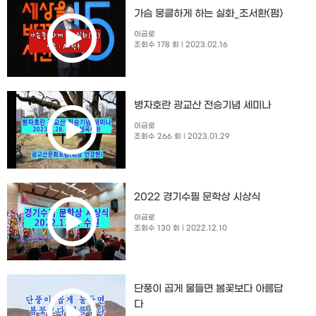
가슴 뭉클하게 하는 실화_조서환(펌)
이금로
조회수 178 회
| 2023.02.16
병자호란 광교산 전승기념 세미나
이금로
조회수 266 회
| 2023.01.29
2022 경기수필 문학상 시상식
이금로
조회수 130 회
| 2022.12.10
단풍이 곱게 물들면 봄꽃보다 아름답
다