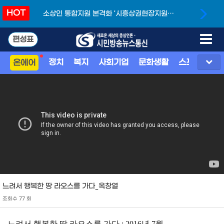
HOT
소상인 통합지원 본격화 ‘시흥상권현장지원단’
개소
편성표
정치
복지
사회기업
문화생활
스포츠
지
온에어
느려서 행복한 땅 라오스를 가다_옥창열
조회수 77 회
느려서 행복한 땅 라오스를 가다 :
2016
년
7
월