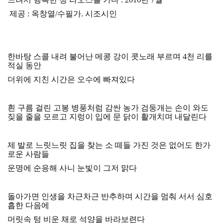
제공 : 옥창열/수필가. 시조시인
한바탕 스콜 내려 불어난 메콩 강이 콧노래 부르며
4
천 리를
적실 동안
더위에 지친 시간은 오수에 빠져있다
흰 구름 걸린 고봉 병풍처럼 감싼 농가 검둥개는 손이 와도
짖을 줄을 모르고 지렁이 입에 문 닭이 활개치며 내달린다
제 발로 느릿느릿 집을 찾는 소 떼들 가진 것은 없어도 한가
로운 사람들
운명에 순응해 사니 눈빛이 그저 맑다
돌아가면 인생을 차근차근 반추하며 시간을 멈춰 서서 심호
흡한 다음에
머릿속 텅 비운 채로 석양을 바라보련다