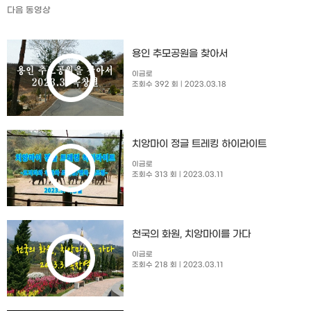
다음 동영상
용인 추모공원을 찾아서
이금로
조회수 392 회
| 2023.03.18
치앙마이 정글 트레킹 하이라이트
이금로
조회수 313 회
| 2023.03.11
천국의 화원, 치앙마이를 가다
이금로
조회수 218 회
| 2023.03.11