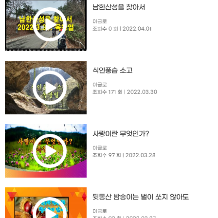
남한산성을 찾아서
이금로
조회수 0 회
| 2022.04.01
식인풍습 소고
이금로
조회수 171 회
| 2022.03.30
사랑이란 무엇인가?
이금로
조회수 97 회
| 2022.03.28
뒷동산 밤송이는 벌이 쏘지 않아도
이금로