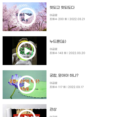
헛되고 헛되도다
이금로
조회수 200 회
| 2022.03.21
누드론(論)
이금로
조회수 143 회
| 2022.03.20
궁합, 믿어야 하나?
이금로
조회수 117 회
| 2022.03.17
관상