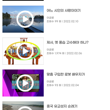
​어느 시인의 사랑이야기
이금로
조회수 99 회
| 2022.02.10
제사, 옛 풍습 고수해야 하나?
이금로
조회수 1,974 회
| 2022.02.06
맞춤 구입한 로봇 배우자가
이금로
조회수 93 회
| 2022.02.04
중국 유교성지 순례기