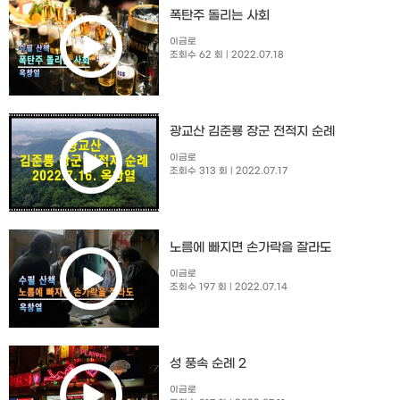
폭탄주 돌리는 사회
이금로
조회수 62 회
| 2022.07.18
광교산 김준룡 장군 전적지 순례
이금로
조회수 313 회
| 2022.07.17
노름에 빠지면 손가락을 잘라도
이금로
조회수 197 회
| 2022.07.14
성 풍속 순례 2
이금로