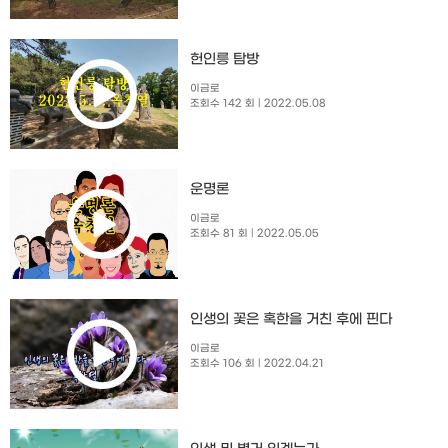
헌인릉 탐방
이금로
조회수 142 회
| 2022.05.08
운명론
이금로
조회수 81 회
| 2022.05.05
인생의 꽃은 혹한을 거친 후에 핀다
이금로
조회수 106 회
| 2022.04.21