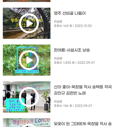
영주 선비골 나들이
이금로
조회수 163 회
| 2022.10.02
한여름-사설시조 낭송
이금로
조회수 1,333 회
| 2022.09.07
산이 좋아-옥창열 작사 송택동 작곡
강찬규 김한빈 노래
이금로
조회수 136 회
| 2022.09.07
닻꽃이 된 그대에게-옥창열 작사 송