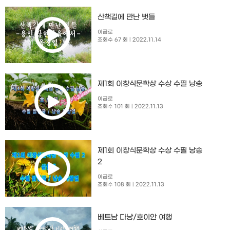
산책길에 만난 벗들
이금로
조회수 67 회
| 2022.11.14
제1회 이창식문학상 수상 수필 낭송
이금로
조회수 101 회
| 2022.11.13
제1회 이창식문학상 수상 수필 낭송
2
이금로
조회수 108 회
| 2022.11.13
베트남 다낭/호이안 여행