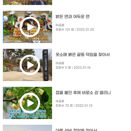
밝은 면과 어두운 면
이금로
조회수 101 회
| 2022.01.20
옷소매 붉은 끝동 덕임을 찾아서
이금로
조회수 0 회
| 2022.01.15
접을 붙인 후에 비로소 감 열리니
이금로
조회수 72 회
| 2022.01.13
대쪽 선비 정암을 찾아서