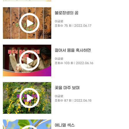
불로장생의 꿈
이금로
조회수 75 회
| 2022.06.17
젊어서 몸을 혹사하면
이금로
조회수 103 회
| 2022.06.16
꽃을 마주 보며
이금로
조회수 87 회
| 2022.06.15
애니멀 섹스