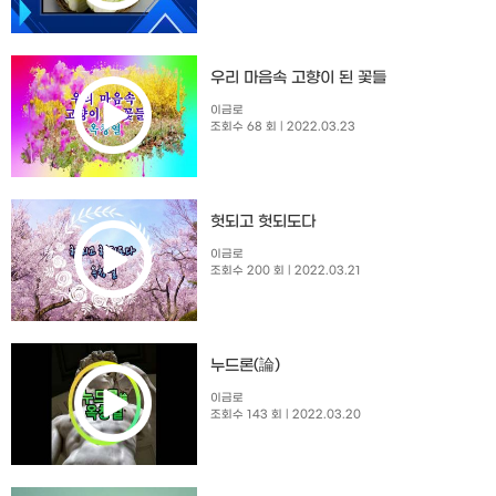
우리 마음속 고향이 된 꽃들
이금로
조회수 68 회
| 2022.03.23
헛되고 헛되도다
이금로
조회수 200 회
| 2022.03.21
누드론(論)
이금로
조회수 143 회
| 2022.03.20