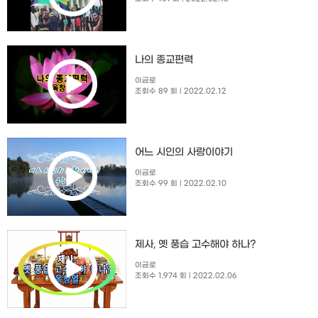
나의 종교편력
이금로
조회수 89 회
| 2022.02.12
​어느 시인의 사랑이야기
이금로
조회수 99 회
| 2022.02.10
제사, 옛 풍습 고수해야 하나?
이금로
조회수 1,974 회
| 2022.02.06