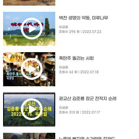
벅찬 생명의 약동, 미루나무
이금로
조회수 295 회
| 2022.07.22
폭탄주 돌리는 사회
이금로
조회수 62 회
| 2022.07.18
광교산 김준룡 장군 전적지 순례
이금로
조회수 313 회
| 2022.07.17