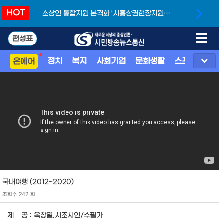
HOT
소상인 통합지원 본격화 ‘시흥상권현장지원단’
개소
편성표
정치
복지
사회기업
문화생활
스포츠
지
온에어
국내여행 (2012~2020)
조회수 242 회
제 공 : 옥창열.시조시인/수필가