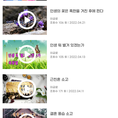
인생의 꽃은 혹한을 거친 후에 핀다
이금로
조회수 106 회
| 2022.04.21
인생 뭐 별거 있겠는가
이금로
조회수 105 회
| 2022.04.13
근친혼 소고
이금로
조회수 171 회
| 2022.04.11
결혼 풍습 소고