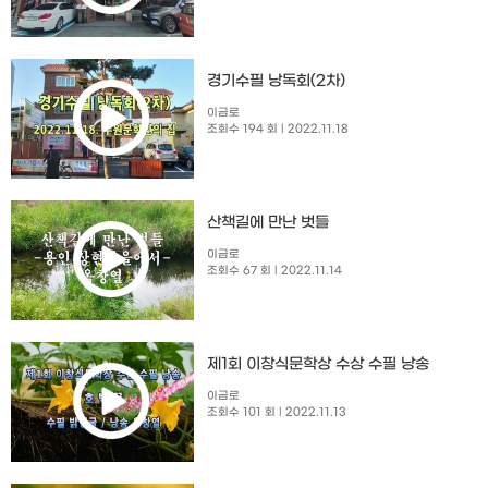
경기수필 낭독회(2차)
이금로
조회수 194 회
| 2022.11.18
산책길에 만난 벗들
이금로
조회수 67 회
| 2022.11.14
제1회 이창식문학상 수상 수필 낭송
이금로
조회수 101 회
| 2022.11.13