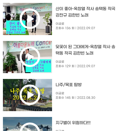
산이 좋아-옥창열 작사 송택동 작곡
강찬규 김한빈 노래
이금로
조회수 136 회
| 2022.09.07
닻꽃이 된 그대에게-옥창열 작사 송
택동 작곡 김한빈 노래
이금로
조회수 129 회
| 2022.09.07
나주/목포 탐방
이금로
조회수 145 회
| 2022.08.30
지구별이 위험하다!!!