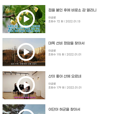
접을 붙인 후에 비로소 감 열리니
이금로
조회수 72 회
| 2022.01.13
대쪽 선비 정암을 찾아서
이금로
조회수 115 회
| 2022.01.01
산이 좋아 산에 오르네
이금로
조회수 179 회
| 2022.01.01
이단아 허균을 찾아서