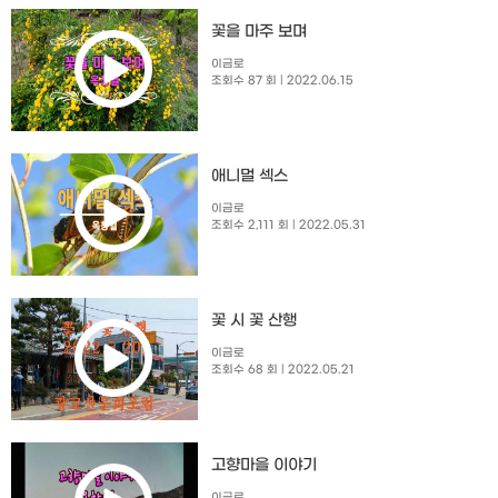
꽃을 마주 보며
이금로
조회수 87 회
| 2022.06.15
애니멀 섹스
이금로
조회수 2,111 회
| 2022.05.31
꽃 시 꽃 산행
이금로
조회수 68 회
| 2022.05.21
고향마을 이야기
이금로