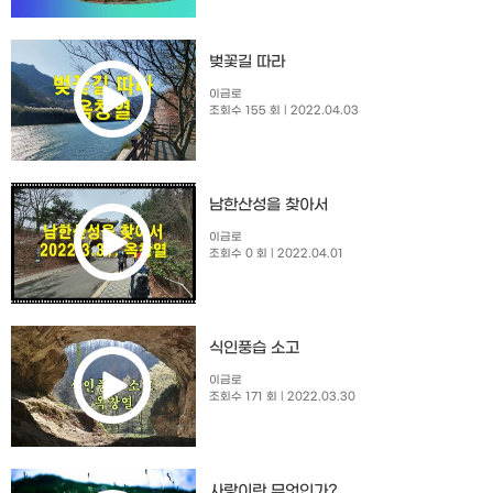
벚꽃길 따라
이금로
조회수 155 회
| 2022.04.03
남한산성을 찾아서
이금로
조회수 0 회
| 2022.04.01
식인풍습 소고
이금로
조회수 171 회
| 2022.03.30
사랑이란 무엇인가?