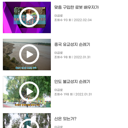
맞춤 구입한 로봇 배우자가
이금로
조회수 93 회
| 2022.02.04
중국 유교성지 순례기
이금로
조회수 98 회
| 2022.01.31
인도 불교성지 순례기
이금로
조회수 198 회
| 2022.01.31
신은 있는가?
이금로