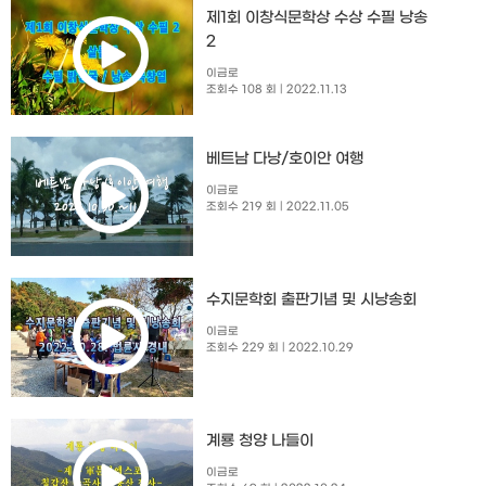
제1회 이창식문학상 수상 수필 낭송
2
이금로
조회수 108 회
| 2022.11.13
베트남 다낭/호이안 여행
이금로
조회수 219 회
| 2022.11.05
수지문학회 출판기념 및 시낭송회​
이금로
조회수 229 회
| 2022.10.29
계룡 청양 나들이
이금로