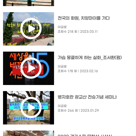
천국의 화원, 치앙마이를 가다
이금로
조회수 218 회
| 2023.03.11
가슴 뭉클하게 하는 실화_조서환(펌)
이금로
조회수 178 회
| 2023.02.16
병자호란 광교산 전승기념 세미나
이금로
조회수 266 회
| 2023.01.29