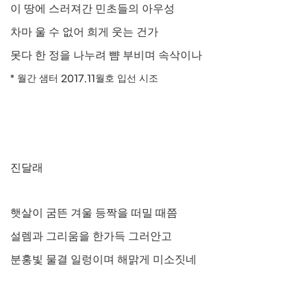
이 땅에 스러져간 민초들의 아우성
차마 울 수 없어 희게 웃는 건가
못다 한 정을 나누려 뺨 부비며 속삭이나
*
월간 샘터
2017.11
월호 입선 시조
진달래
햇살이 굼뜬 겨울 등짝을 떠밀 때쯤
설렘과 그리움을 한가득 그러안고
분홍빛 물결 일렁이며 해맑게 미소짓네