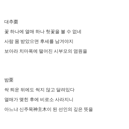
대추
棗
꽃 하나에 열매 하나 헛꽃을 볼 수 없네
사람 몸 받았으면 후세를 남겨야지
보아라 치마폭에 떨어진 시부모의 염원을
밤
栗
싹 틔운 뒤에도 썩지 않고 달려있다
열매가 맺힌 후에 비로소 사라지니
아느냐 신주목
神主木
이 된 선인의 깊은 뜻을