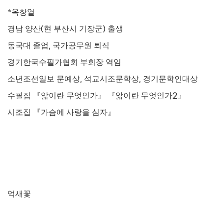
*옥창열
경남 양산
(
현 부산시 기장군
)
출생
동국대 졸업
,
국가공무원 퇴직
경기한국수필가협회 부회장 역임
소년조선일보 문예상
,
석교시조문학상
,
경기문학인대상
수필집
『
앎이란 무엇인가
』 『
앎이란 무엇인가
2
』
시조집
『
가슴에 사랑을 심자
』
억새꽃