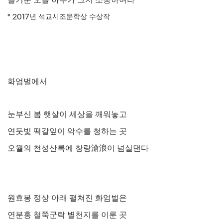
* 2017
년 석교시조문학상 수상작
화엄벌에서
눈부신 봄 햇살이 세상을 깨워놓고
연둣빛 떡갈잎이 악수를 청하는 곳
오월의 천성산록에 창랑
滄浪
이 넘실댄다
원효봉 정상 아래 펼쳐진 화엄벌은
연분홍 철쭉군락 별천지를 이룬 곳