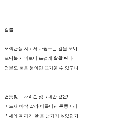
검불
오색단풍 지고서 나뒹구는 검불 모아
모닥불 지펴보니 뜨겁게 활활 탄다
검불도 불을 붙이면 뜨거울 수 있구나
연둣빛 고사리손 엊그제만 같은데
어느새 바싹 말라 비틀어진 몸뚱어리
속세에 찌꺼기 한 올 남기기 싫었던가