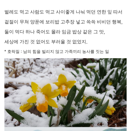
벌레도 먹고 사람도 먹고 사이좋게 나눠 먹던 연한 잎 따서
겉절이 무쳐 양푼에 보리밥 고추장 넣고 쓱쓱 비비던 행복
,
둘이 먹다 하나 죽어도 몰라 임금 밥상 같은 그 맛
,
세상에 가진 것 없어도 부러울 것 없었지
.
*
호락질
:
남의 힘을 빌리지 않고 가족끼리 농사를 짓는 일