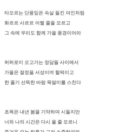
타오르는 단풍잎은 속살 들킨 여인처럼
화르르 사르르 어쩔 줄을 모르고
그 속에 우리도 함께 가을 풍경이어라
허허로이 오고가는 정담들 사이에서
가을은 절정을 서성이며 헐떡이고
한 줄기 선뜩한 바람 목덜미를 스친다
초목은 내년 봄을 기약하며 시들지만
너와 나의 시간은 다시 올 줄 모르니
즐거운 오늘 하루가 그저 소중하여라