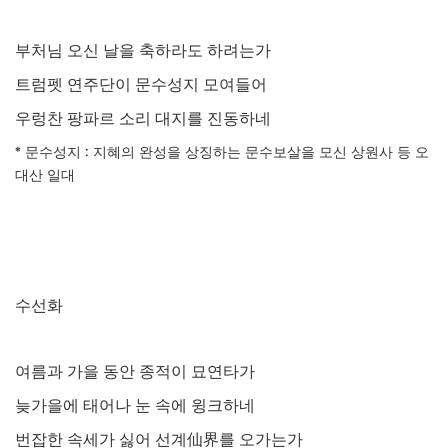
부처님 오신 날을 축하라도 하려는가
트럼펫 연주단이 문수성지 모여들어
우렁찬 팡파르 소리 대지를 진동하네
*
문수성지
:
지혜의 완성을 상징하는 문수보살을 모신 상원사 등 오
대산 일대
수선화
여름과 가을 동안 종적이 묘연타가
늦가을에 태어나 눈 속에 윙크하네
번잡한 속세가 싫어 선계
仙界
를 오가는가