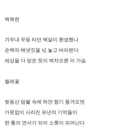
백목련
겨우내 무등 타던 백설이 환생했나
순백의 배냇짓을 넋 놓고 바라본다
세상을 다 얻은 듯이 벅차오른 이 가슴
찔레꽃
뒷동산 덤불 속에 하얀 향기 풍겨오면
가뭇없이 사라진 유년의 기억들이
한 통의 연서가 되어 소롯이 피어난다