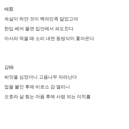
배
梨
속살이 하얀 것이 백의민족 닮았고야
한입 베어 물면 입안에서 파도친다
아서라 먹을 때 소리 내면 동방삭이 쫓아온다
감
枾
씨앗을 심었더니 고욤나무 자라난다
접을 붙인 후에 비로소 감 열리니
오호라 살 찢는 아픔 후에 사람 되는 이치를