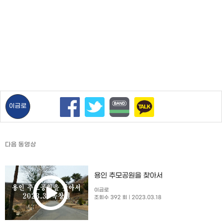
이금로
다음 동영상
용인 추모공원을 찾아서
이금로
조회수 392 회
| 2023.03.18