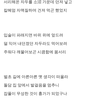
서리해온 자두를 소
沼
가운데 던져 넣고
칼헤엄 자맥질하며 건져 먹곤 했었지
입술이 파래지면 바위 위에 엎드려
덜 익어 내던졌던 자두라도 먹어보려
주워다 깨물어보곤 시큼함에 몸서리
벌초 길에 아른아른 옛 생각이 떠올라
돌담 집 앞에서 발걸음을 멈추니
잡풀이 무성한 것이 흉가가 되었구나