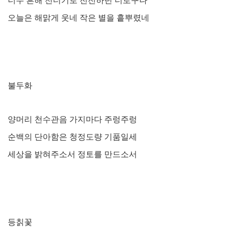
너무 흔해 천더기로 전전하던 너로구나
오늘은 해맑게 웃네 작은 별을 흩뿌렸네
불두화
양머리 천수관음 가지마다 주렁주렁
순백의 단아함은 청정도량 기품일세
세상을 밝혀주소서 정토를 만드소서
등칡꽃