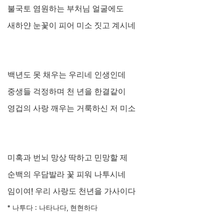
불국토 염원하는 부처님 얼굴에도
새하얀 눈꽃이 피어 미소 짓고 계시네
백년도 못 채우는 우리네 인생인데
중생들 걱정하며 천 년을 한결같이
영겁의 사랑 깨우는 거룩하신 저 미소
미혹과 번뇌 망상 딱하고 민망할 제
순백의 우담발라 꽃 피워 나투시네
임이여
!
우리 사랑도 천년을 가사이다
*
나투다
:
나타나다
,
현현하다