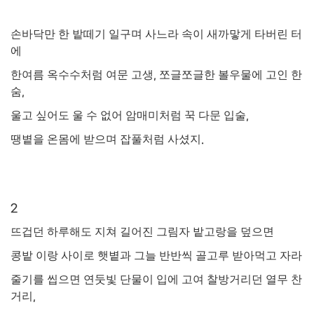
손바닥만 한 밭떼기 일구며 사느라 속이 새까맣게 타버린 터
에
한여름 옥수수처럼 여문 고생
,
쪼글쪼글한 볼우물에 고인 한
숨
,
울고 싶어도 울 수 없어 암매미처럼 꾹 다문 입술
,
땡볕을 온몸에 받으며 잡풀처럼 사셨지
.
2
뜨겁던 하루해도 지쳐 길어진 그림자 밭고랑을 덮으면
콩밭 이랑 사이로 햇볕과 그늘 반반씩 골고루 받아먹고 자라
줄기를 씹으면 연둣빛 단물이 입에 고여 찰방거리던 열무 찬
거리
,