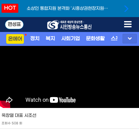
HOT
소상인 통합지원 본격화 ‘시흥상권현장지원단’
개소
편성표
정치
복지
사회기업
문화생활
스포츠
지
온에어
옥창열 대표 시조선
조회수 508 회