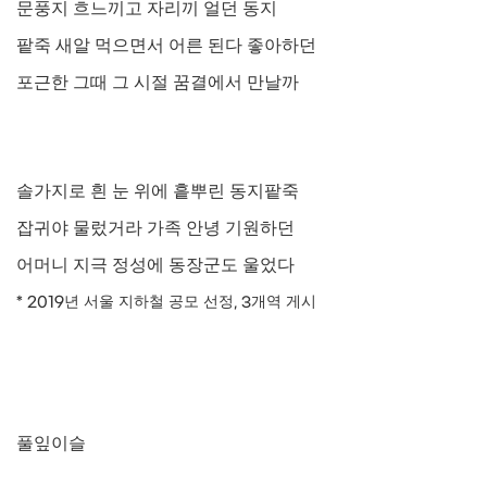
문풍지 흐느끼고 자리끼 얼던 동지
팥죽 새알 먹으면서 어른 된다 좋아하던
포근한 그때 그 시절 꿈결에서 만날까
솔가지로 흰 눈 위에 흩뿌린 동지팥죽
잡귀야 물렀거라 가족 안녕 기원하던
어머니 지극 정성에 동장군도 울었다
* 2019
년 서울 지하철 공모 선정
, 3
개역 게시
풀잎이슬