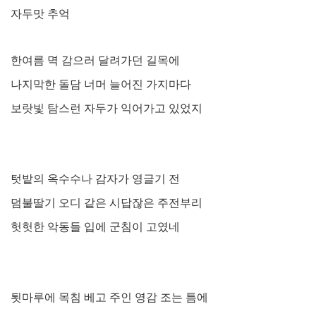
자두맛 추억
한여름 멱 감으러 달려가던 길목에
나지막한 돌담 너머 늘어진 가지마다
보랏빛 탐스런 자두가 익어가고 있었지
텃밭의 옥수수나 감자가 영글기 전
덤불딸기 오디 같은 시답잖은 주전부리
헛헛한 악동들 입에 군침이 고였네
툇마루에 목침 베고 주인 영감 조는 틈에