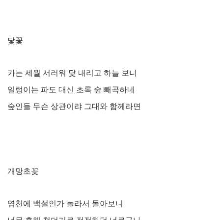
닻꽃
가는 세월 서러워 닻 내리고 하늘 보니
일렁이는 파도 대신 초록 숲 빼곡하네
숲인들 무슨 상관이랴 그대와 함께라면
개망초꽃
염천에 백설인가 놀라서 돌아보니