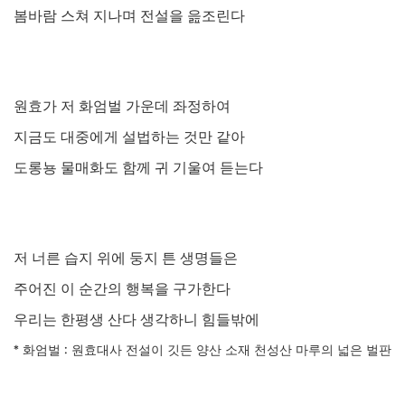
봄바람 스쳐 지나며 전설을 읊조린다
원효가 저 화엄벌 가운데 좌정하여
지금도 대중에게 설법하는 것만 같아
도롱뇽 물매화도 함께 귀 기울여 듣는다
저 너른 습지 위에 둥지 튼 생명들은
주어진 이 순간의 행복을 구가한다
우리는 한평생 산다 생각하니 힘들밖에
*
화엄벌
:
원효대사 전설이 깃든 양산 소재 천성산 마루의 넓은 벌판