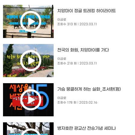
치앙마이 정글 트레킹 하이라이트
이금로
조회수 313 회
| 2023.03.11
천국의 화원, 치앙마이를 가다
이금로
조회수 218 회
| 2023.03.11
가슴 뭉클하게 하는 실화_조서환(펌)
이금로
조회수 178 회
| 2023.02.16
병자호란 광교산 전승기념 세미나