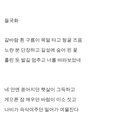
들국화
갈바람 흰 구름이 목말 타고 뒹굴 즈음
노란 분 단장하고 길섶에 숨어 핀 꽃
홀린 듯 발길 멈추고 너를 바라보았네
네 안엔 쏟아지던 햇살이 그득하고
게으른 잠 깨우던 바람이 미소 짓고
나비가 속삭여주던 밀어가 여울진다