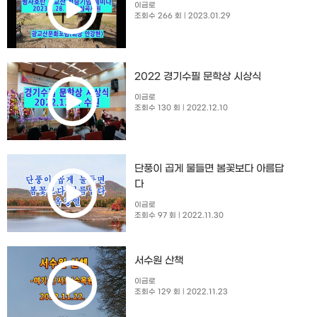
이금로
조회수 266 회
| 2023.01.29
2022 경기수필 문학상 시상식
이금로
조회수 130 회
| 2022.12.10
단풍이 곱게 물들면 봄꽃보다 아름답
다
이금로
조회수 97 회
| 2022.11.30
서수원 산책
이금로
조회수 129 회
| 2022.11.23