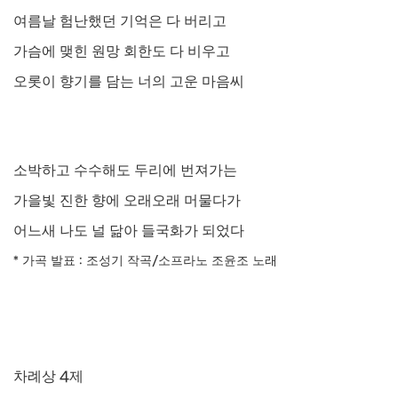
여름날 험난했던 기억은 다 버리고
가슴에 맺힌 원망 회한도 다 비우고
오롯이 향기를 담는 너의 고운 마음씨
소박하고 수수해도 두리에 번져가는
가을빛 진한 향에 오래오래 머물다가
어느새 나도 널 닮아 들국화가 되었다
*
가곡 발표
:
조성기 작곡
/
소프라노 조윤조 노래
차례상
4
제