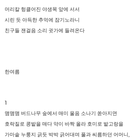
머리칼 헝클어진 야생목 앞에 서서
시린 듯 아득한 추억에 잠기노라니
친구들 잰걸음 소리 귓가에 들려온다
한여름
1
맴맴맴 버드나무 숲에서 매미 울음 소나기 쏟아지면
호락질로 콩밭을 매다 약이 바짝 올라 호미로 밭고랑을
가마솥 누룽지 긁듯 박박 긁어대며 풀과 씨름하던 어머니
,