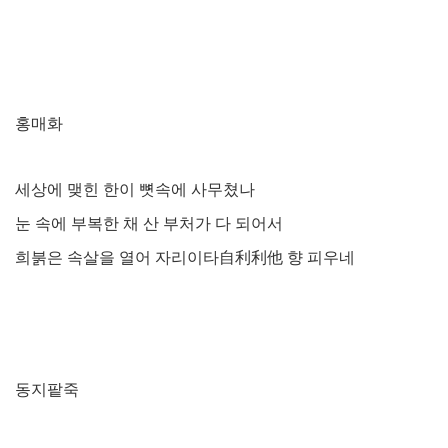
홍매화
세상에 맺힌 한이 뼛속에 사무쳤나
눈 속에 부복한 채 산 부처가 다 되어서
희붉은 속살을 열어 자리이타
自利利他
향 피우네
동지팥죽