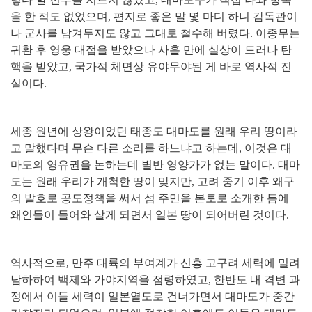
을 한 적도 없었으며
,
편지로 좋은 말 몇 마디 하니 감독관이
나 군사를 남겨두지도 않고 그대로 철수해 버렸다
.
이종무는
귀환 후 영웅 대접을 받았으나 사흘 만에 실상이 드러나 탄
핵을 받았고
,
국가적 체면상 유야무야된 게 바로 역사적 진
실이다
.
세종 원년에 상왕이었던 태종도 대마도를 원래 우리 땅이라
고 말했다며 무슨 다른 소리를 하느냐고 하는데
,
이것은 대
마도의 영유권을 논하는데 별반 영양가가 없는 말이다
.
대마
도는 원래 우리가 개척한 땅이 맞지만
,
고려 중기 이후 왜구
의 발호로 공도정책을 써서 섬 주민을 본토로 소개한 틈에
왜인들이 들어와 살게 되면서 일본 땅이 되어버린 것이다
.
역사적으로
,
만주 대륙의 부여계가 신흥 고구려 세력에 밀려
남하하여 백제와 가야지역을 점령하였고
,
한반도 내 격변 과
정에서 이들 세력이 일본열도로 건너가면서 대마도가 중간