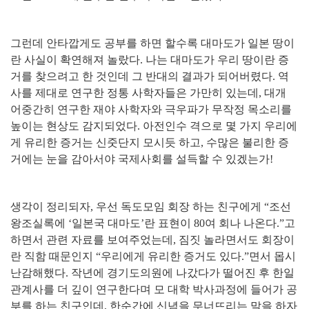
그런데 안타깝게도 공부를 하면 할수록 대마도가 일본 땅이
란 사실이 확연해져 놀랐다
.
나는 대마도가 우리 땅이란 증
거를 찾으려고 한 것인데 그 반대의 결과가 되어버렸다
.
역
사를 제대로 연구한 정통 사학자들은 가만히 있는데
,
대개
어중간히 연구한 재야 사학자와 극우파가 무작정 목소리를
높이는 현상도 감지되었다
.
아전인수 격으로 몇 가지 우리에
게 유리한 증거는 신줏단지 모시듯 하고
,
수많은 불리한 증
거에는 눈을 감아서야 국제사회를 설득할 수 있겠는가
!
생각이 정리되자
,
우선 독도모임 회장 하는 친구에게
“
조선
왕조실록에
‘
일본국 대마도
’
란 표현이
80
여 회나 나온다
.”
고
하면서 관련 자료를 보여주었는데
,
짐짓 놀라면서도 회장이
란 직함 때문인지
“
우리에게 유리한 증거도 있다
.”
면서 몹시
난감해했다
.
작년에 경기도의원에 나갔다가 떨어진 후 한일
관계사를 더 깊이 연구한다며 모 대학 박사과정에 들어가 공
부를 하는 친구인데
,
한순간에 신념을 무너뜨리는 말을 하자