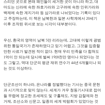
스리던 곳으로 본래 왜인들이 세거한 곳이 아니라 하고
,
대
마도는 신라에 속한 좌호가라와 고구려에 속한 인위가라와
백제에 속한 계지가라 등 삼가라로 나뉘었다는 기록이 있다
고 주장하는데
,
이 책은 남북한과 일본 사학계에서
20
세기
이후 조작된 위서로 보는 시각이 대부분이다
.
우선
,
환국의 영역이 남북
5
만 리라는데
,
고대에 이렇게 광범
위한 통일국가가 존재하였다고 믿기 어렵고
,
그것을 입증할
만한 사료가 발견된 적이 없다
.
현재 우리 민족을 다 합쳐도
1
억이 안 되는데 당시에 벌써
1
억
8
천만 명이나 되었다는 것
도 그렇고
,
역대 단군의 평균 재위 연수가
44
년
6
개월이나 되
는 것도 이상하다
.
단군조선이 하나라
,
은나라를 정벌했다는 기사는 중국 문헌
과 시기적으로 맞지 않는다
.
세계가 겨우 청동기시대로 접어
들 무렵에 정교한 조세제도 및 구휼제도
,
지방 감찰제와 천
거제
,
조선소와 신문고
,
일종의 세계 박람회가 있었다는 것