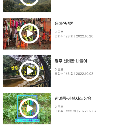
윤회전생론
이금로
조회수 128 회
| 2022.10.20
영주 선비골 나들이
이금로
조회수 163 회
| 2022.10.02
한여름-사설시조 낭송
이금로
조회수 1,333 회
| 2022.09.07