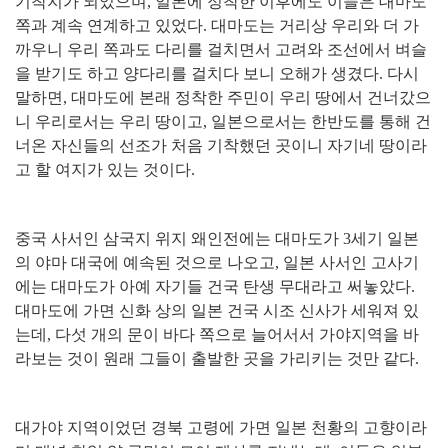
기착지가 되었으며
,
일본에 정착한 이후에도 이들은 대마도
쪽과 계속 연계하고 있었다
.
대마도는 거리상 우리와 더 가
까우니 우리 쪽과도 다리를 걸치면서 고려와 조선에서 벼슬
을 받기도 하고 양다리를 걸치다 보니 오해가 생겼다
.
다시
말하면
,
대마도에 본래 정착한 주민이 우리 땅에서 건너갔으
니 우리로서는 우리 땅이고
,
일본으로서는 한반도를 통해 건
너온 자신들의 선조가 처음 기착했던 곳이니 자기네 땅이라
고 할 여지가 있는 것이다
.
중국 사서인 삼국지 위지 왜인전에는 대마도가
3
세기 일본
의 야마 대국에 예속된 것으로 나오고
,
일본 사서인 고사기
에는 대마도가 아예 자기들 건국 탄생 무대라고 써놓았다
.
대마도에 가면 신화 상의 일본 건국 시조 신사가 세워져 있
는데
,
다섯 개의 문이 바다 쪽으로 늘어서서 가야지역을 바
라보는 것이 원래 그들이 출발한 곳을 가리키는 것만 같다
.
대가야 지역이었던 경북 고령에 가면 일본 천황의 고향이라