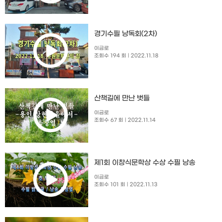
경기수필 낭독회(2차)
이금로
조회수 194 회
| 2022.11.18
산책길에 만난 벗들
이금로
조회수 67 회
| 2022.11.14
제1회 이창식문학상 수상 수필 낭송
이금로
조회수 101 회
| 2022.11.13