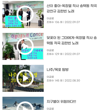
산이 좋아-옥창열 작사 송택동 작곡
강찬규 김한빈 노래
이금로
조회수 136 회
| 2022.09.07
닻꽃이 된 그대에게-옥창열 작사 송
택동 작곡 김한빈 노래
이금로
조회수 129 회
| 2022.09.07
나주/목포 탐방
이금로
조회수 145 회
| 2022.08.30
지구별이 위험하다!!!
이금로