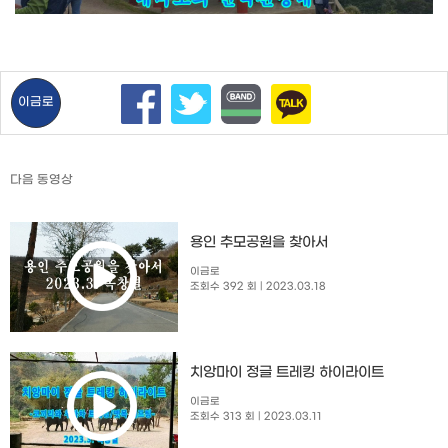
이금로
다음 동영상
용인 추모공원을 찾아서
이금로
조회수 392 회
| 2023.03.18
치앙마이 정글 트레킹 하이라이트
이금로
조회수 313 회
| 2023.03.11