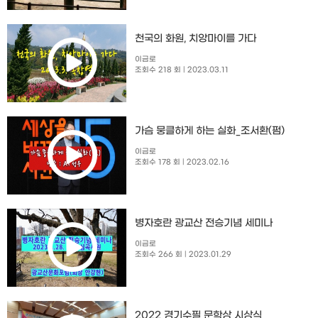
천국의 화원, 치앙마이를 가다
이금로
조회수 218 회
| 2023.03.11
가슴 뭉클하게 하는 실화_조서환(펌)
이금로
조회수 178 회
| 2023.02.16
병자호란 광교산 전승기념 세미나
이금로
조회수 266 회
| 2023.01.29
2022 경기수필 문학상 시상식