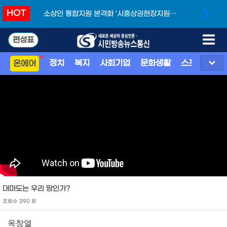
HOT
소상인 통합지원 본격화 ‘시흥상권현장지원단’
개소
편성표
정치
복지
사회기업
문화생활
스포츠
지
온에어
대마도는 우리 땅인가?
조회수 390 회
옥창열