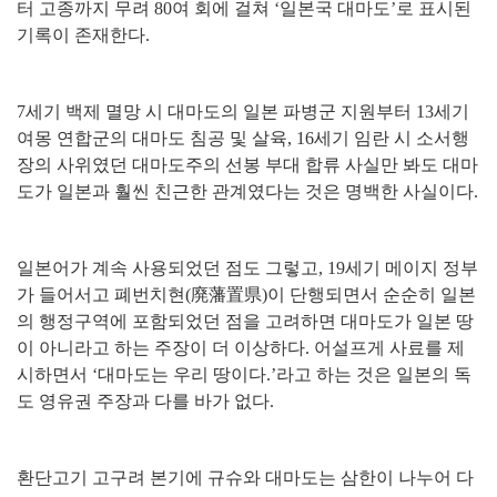
터 고종까지 무려
80
여 회에 걸쳐
‘
일본국 대마도
’
로 표시된
기록이 존재한다
.
7
세기 백제 멸망 시 대마도의 일본 파병군 지원부터
13
세기
여몽 연합군의 대마도 침공 및 살육
, 16
세기 임란 시 소서행
장의 사위였던 대마도주의 선봉 부대 합류 사실만 봐도 대마
도가 일본과 훨씬 친근한 관계였다는 것은 명백한 사실이다
.
일본어가 계속 사용되었던 점도 그렇고
, 19
세기 메이지 정부
가 들어서고 폐번치현
(
廃藩置県
)
이 단행되면서 순순히 일본
의 행정구역에 포함되었던 점을 고려하면 대마도가 일본 땅
이 아니라고 하는 주장이 더 이상하다
.
어설프게 사료를 제
시하면서
‘
대마도는 우리 땅이다
.’
라고 하는 것은 일본의 독
도 영유권 주장과 다를 바가 없다
.
환단고기 고구려 본기에 규슈와 대마도는 삼한이 나누어 다