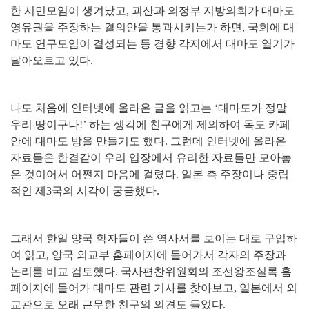
한 시민모임이 생겨났고
,
괴산과 의정부 지방의회가 대마도
영유권을 주장하는 결의안을 통과시키는가 하면
,
국회에 대
마도 연구모임이 결성되는 등 경향 각지에서 대마도 열기가
달아오르고 있다
.
나도 처음에 인터넷에 올라온 글을 읽고는
‘
대마도가 정말
우리 땅이구나
!’
하는 생각에 친구에게 제의하여 독도 카페
안에 대마도 방을 만들기도 했다
.
그런데 인터넷에 올라온
자료들은 한결같이 우리 입장에서 유리한 자료들만 모아놓
은 것이어서 어쩐지 마음에 걸렸다
.
일본 측 주장이나 중립
적인 제
3
국의 시각이 궁금했다
.
그래서 한일 양국 학자들이 쓴 역사서를 보이는 대로 구입하
여 읽고
,
양국 외교부 홈페이지에 들어가서 각자의 주장과
논리를 비교 검토했다
.
국사편찬위원회의 조선왕조실록 홈
페이지에 들어가 대마도 관련 기사를 찾아보고
,
일본에서 외
교관으로 오래 근무한 친구의 의견도 들었다
.