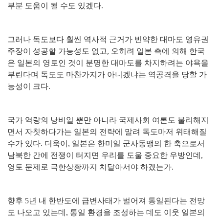
부분 도움이 될 수도 있겠다
.
그러나 독도보다 훨씬 역사적 근거가 빈약한 대마도 영유권
주장이 성공할 가능성도 없고
,
오히려 일본 측에 의해 한국
은 일본의 영토인 것이 분명한 대마도를 차지하려는 야욕을
부린다며 독도도 마찬가지가 아니겠냐는 역공격을 당할 가
능성이 크다
.
국가 역량의 낭비일 뿐만 아니라 국제사회 여론도 불리해지
면서 자칫하다가는 일본의 전략에 말려 독도마저 위태해질
수가 있다
.
더욱이
,
일본은 한미일 군사동맹의 한 축으로서
남북한 간에 전쟁이 터지면 우리를 도울 중요한 우방인데
,
영토 문제로 극한상황까지 치달아서야 하겠는가
.
향후
5
년 내 한반도에 급변사태가 벌어져 통일된다는 전망
도 나오고 있는데
,
통일 환경을 조성하는 데도 이웃 일본의