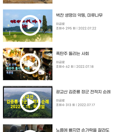
벅찬 생명의 약동, 미루나무
이금로
조회수 295 회
| 2022.07.22
폭탄주 돌리는 사회
이금로
조회수 62 회
| 2022.07.18
광교산 김준룡 장군 전적지 순례
이금로
조회수 313 회
| 2022.07.17
노름에 빠지면 손가락을 잘라도