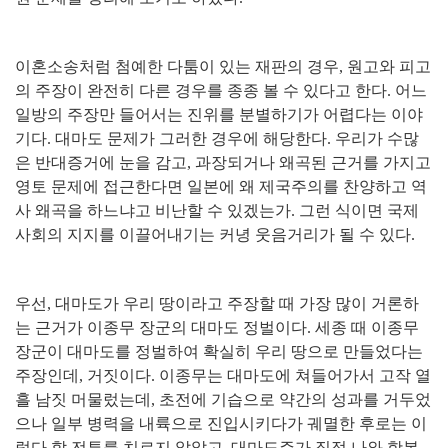
이혼소송처럼 첨예한 다툼이 있는 재판의 경우
,
원고와 피고
의 주장이 완전히 다른 경우를 종종 볼 수 있다고 한다
.
어느
일방의 주장만 들어서는 진위를 분별하기가 어렵다는 이야
기다
.
대마도 문제가 그러한 경우에 해당한다
.
우리가 수많
은 반대증거에 눈을 감고
,
과장되거나 왜곡된 근거를 가지고
영토 문제에 접근한다면 일본에 왜 제국주의를 찬양하고 역
사 왜곡을 하느냐고 비난할 수 있겠는가
.
그런 식이면 국제
사회의 지지를 이끌어내기는 커녕 웃음거리가 될 수 있다
.
우선
,
대마도가 우리 땅이라고 주장할 때 가장 많이 거론하
는 근거가 이종무 장군의 대마도 정벌이다
.
세종 때 이종무
장군이 대마도를 정벌하여 확실히 우리 땅으로 만들었다는
주장인데
,
거짓이다
.
이종무는 대마도에 쳐들어가서 고작 열
흘 남짓 머물렀는데
,
초전에 기습으로 약간의 성과를 거두었
으나 일부 병력을 내륙으로 진입시키다가 궤멸한 후로는 이
렇다 할 전투를 치르지 않았고
,
대마도주가 직접 나와 항복