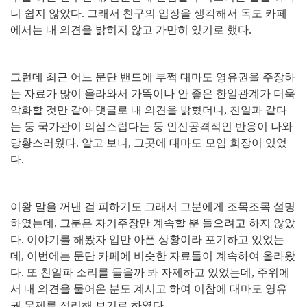
니 쉽지 않았다
.
그래서 친구의 입장을 생각해서 독도 카페
에서는 내 의견을 밝히지 않고 가만히 있기로 했다
.
그런데 최근 어느 문단 밴드에 부쩍 대마도 영유권을 주장하
는 자료가 많이 올라와서 가뜩이나 안 좋은 한일관계가 더욱
악화할 것만 같아 댓글로 내 의견을 밝혔더니
,
친일파 같다
는 둥 국가관이 의심스럽다는 둥 인신공격적인 반응이 나와
당황스러웠다
.
알고 보니
,
그곳에 대마도 모임 회장이 있었
다
.
이왕 말을 꺼낸 걸 피하기도 그래서 그분에게 조목조목 설명
하였는데
,
그분은 자기주장만 계속할 뿐 들으려고 하지 않았
다
.
이야기를 해봤자 입만 아픈 상황이라 포기하고 있었는
데
,
이번에는 문단 카페에 비슷한 자료들이 계속하여 올라왔
다
.
또 친일파 소리를 들을까 봐 자제하고 있었는데
,
주위에
서 내 의견을 물어온 분도 계시고 하여 이참에 대마도 영유
권 문제를 정리해 보기로 하였다
.