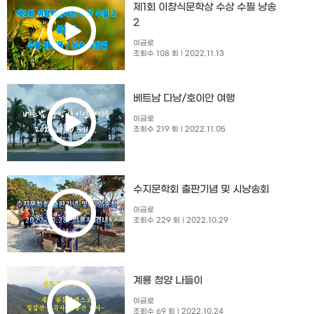
제1회 이창식문학상 수상 수필 낭송
2
이금로
조회수 108 회
| 2022.11.13
베트남 다낭/호이안 여행
이금로
조회수 219 회
| 2022.11.05
수지문학회 출판기념 및 시낭송회​
이금로
조회수 229 회
| 2022.10.29
계룡 청양 나들이
이금로
조회수 69 회
| 2022.10.24