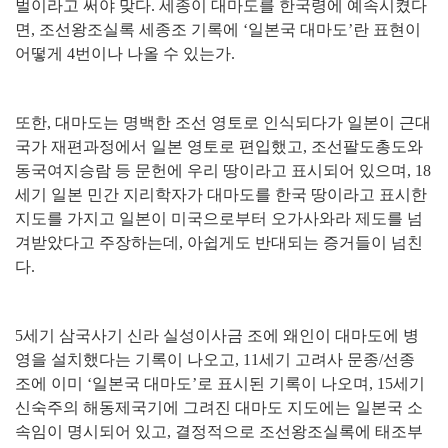
벌이라고 써야 맞다
.
세종이 대마도를 한국령에 예속시켰다
면
,
조선왕조실록 세종조 기록에
‘
일본국 대마도
’
란 표현이
어떻게
4
번이나 나올 수 있는가
.
또한
,
대마도는 명백한 조선 영토로 인식되다가 일본이 근대
국가 재편과정에서 일본 영토로 편입했고
,
조선팔도총도와
동국여지승람 등 문헌에 우리 땅이라고 표시되어 있으며
, 18
세기 일본 민간 지리학자가 대마도를 한국 땅이라고 표시한
지도를 가지고 일본이 미국으로부터 오가사와라 제도를 넘
겨받았다고 주장하는데
,
아쉽게도 반대되는 증거들이 넘친
다
.
5
세기 삼국사기 신라 실성이사금 조에 왜인이 대마도에 병
영을 설치했다는 기록이 나오고
, 11
세기 고려사 문종
/
선종
조에 이미
‘
일본국 대마도
’
로 표시된 기록이 나오며
, 15
세기
신숙주의 해동제국기에 그려진 대마도 지도에는 일본국 소
속임이 명시되어 있고
,
결정적으로 조선왕조실록에 태조부