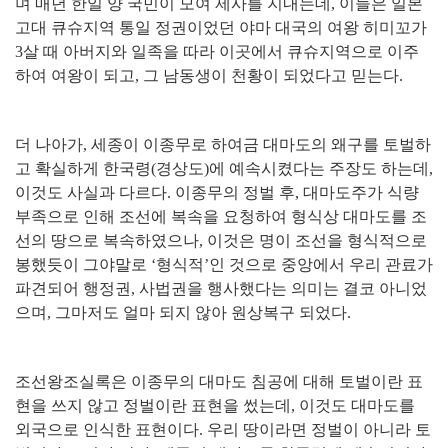
며 매년 한일 양 국민이 모여 제사를 지내는데
,
이들은 일본
고대 큐슈지역 통일 정권이었던 야마 대국의 여왕 히미꼬가
3
살 때 아버지와 일족을 따라 이곳에서 큐슈지역으로 이주
하여 여왕이 되고
,
그 남동생이 천황이 되었다고 믿는다
.
더 나아가
,
세종이 이종무로 하여금 대마도의 왜구를 토벌하
고 확실하게 한국령
(
경상도
)
에 예속시켰다는 주장도 하는데
,
이것도 사실과 다르다
.
이종무의 정벌 후
,
대마도주가 식량
부족으로 인해 조선에 복속을 요청하여 형식상 대마도를 조
선의 땅으로 복속하였으나
,
이것은 명이 조선을 형식적으로
봉했듯이 그야말로
‘
형식적
’
인 것으로 중앙에서 우리 관료가
파견되어 행정권
,
사법권을 행사했다는 의미는 결코 아니었
으며
,
그마저도 얼마 되지 않아 원상복구 되었다
.
조선왕조실록은 이종무의 대마도 침공에 대해 토벌이란 표
현을 쓰지 않고 정벌이란 표현을 썼는데
,
이것도 대마도를
외국으로 인식한 표현이다
.
우리 땅이라면 정벌이 아니라 토