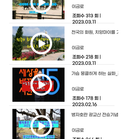
이금로
조회수 313 회
|
2023.03.11
천국의 화원, 치앙마이를 가다
이금로
조회수 218 회
|
2023.03.11
가슴 뭉클하게 하는 실화_조서환(펌)
이금로
조회수 178 회
|
2023.02.16
병자호란 광교산 전승기념 세미나
이금로