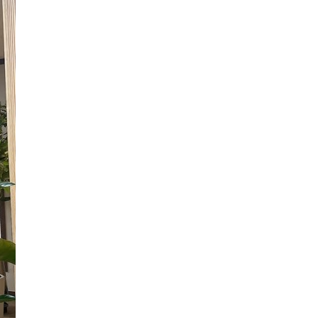
제11회 한국물향기문학상 시상식
이금로
조회수 206 회
|
2022.11.19
경기수필 낭독회(2차)
이금로
조회수 194 회
|
2022.11.18
산책길에 만난 벗들
이금로
조회수 67 회
|
2022.11.14
제1회 이창식문학상 수상 수필 낭송