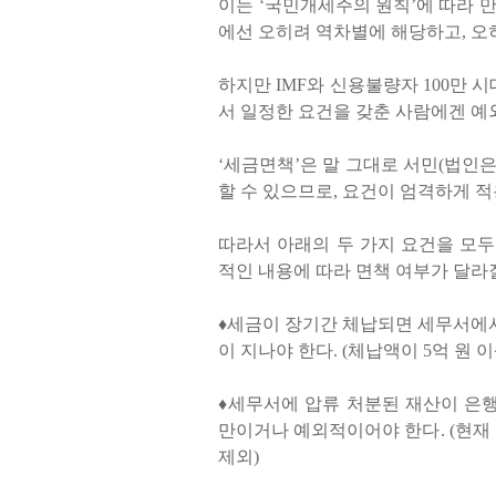
이는
‘
국민개세주의 원칙
’
에 따라 
에선 오히려 역차별에 해당하고
,
오
하지만
IMF
와 신용불량자
100
만 시
서 일정한 요건을 갖춘 사람에겐 
‘
세금면책
’
은 말 그대로 서민
(
법인은
할 수 있으므로
,
요건이 엄격하게 
따라서 아래의 두 가지 요건을 모
적인 내용에 따라 면책 여부가 달라질
♦
세금이 장기간 체납되면 세무서에
이 지나야 한다
. (
체납액이
5
억 원 
♦
세무서에 압류 처분된 재산이 은
만이거나 예외적이어야 한다
. (
현재
제외
)