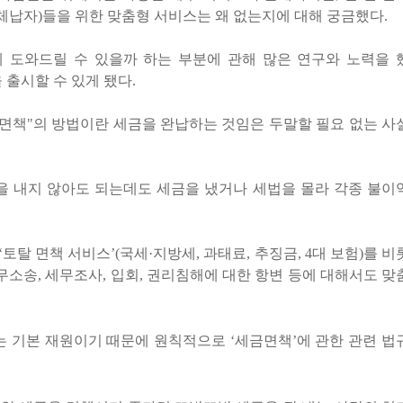
 체납자
)
들을 위한 맞춤형 서비스는 왜 없는지에 대해 궁금했다
.
 도와드릴 수 있을까 하는 부분에 관해 많은 연구와 노력을 
 출시할 수 있게 됐다
.
면책
"
의 방법이란 세금을 완납하는 것임은 두말할 필요 없는 사
을 내지 않아도 되는데도 세금을 냈거나 세법을 몰라 각종 불이
‘
토탈 면책 서비스
’(
국세
·
지방세
,
과태료
,
추징금
, 4
대 보험
)
를 비
무소송
,
세무조사
,
입회
,
권리침해에 대한 항변 등에 대해서도 맞
는 기본 재원이기 때문에 원칙적으로
‘
세금면책
’
에 관한 관련 법