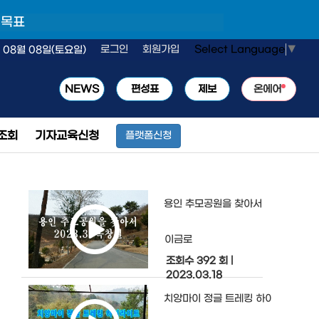
 목표
Select Language
▼
로그인
회원가입
 08월 08일(토요일)
NEWS
편성표
제보
온에어
조회
기자교육신청
플랫폼신청
용인 추모공원을 찾아서
이금로
조회수 392 회
|
2023.03.18
치앙마이 정글 트레킹 하이라이트