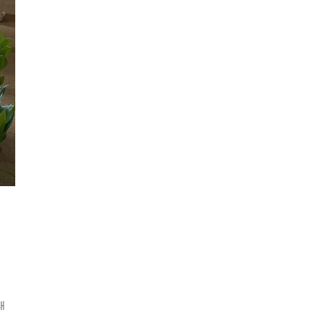
이금로
조회수 101 회
|
2022.11.13
제1회 이창식문학상 수상 수필 낭송 2
이금로
조회수 108 회
|
2022.11.13
베트남 다낭/호이안 여행
이금로
조회수 219 회
|
2022.11.05
수지문학회 출판기념 및 시낭송회​
이금로
조회수 229 회
|
패