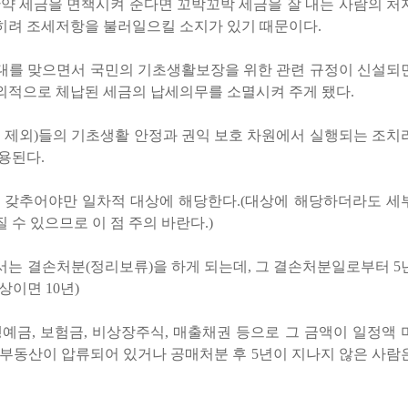
만약 세금을 면책시켜 준다면 꼬박꼬박 세금을 잘 내는 사람의 처
히려 조세저항을 불러일으킬 소지가 있기 때문이다
.
대를 맞으면서 국민의 기초생활보장을 위한 관련 규정이 신설되
예외적으로 체납된 세금의 납세의무를 소멸시켜 주게 됐다
.
 제외
)
들의 기초생활 안정과 권익 보호 차원에서 실행되는 조치
적용된다
.
두 갖추어야만 일차적 대상에 해당한다
.
(
대상에 해당하더라도 세
 수 있으므로 이 점 주의 바란다
.)
서는 결손처분
(
정리보류
)
을 하게 되는데
,
그 결손처분일로부터
5
이상이면
10
년
)
행예금
,
보험금
,
비상장주식
,
매출채권 등으로 그 금액이 일정액 
 부동산이 압류되어 있거나 공매처분 후
5
년이 지나지 않은 사람