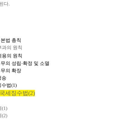
 된다
.
본법 총칙
부과의 원칙
법적용의 원칙
무의 성립
·
확정 및 소멸
무의 확장
쟁송
징수법
(1)
국세징수법
(2)
세
세
(1)
세
(2)