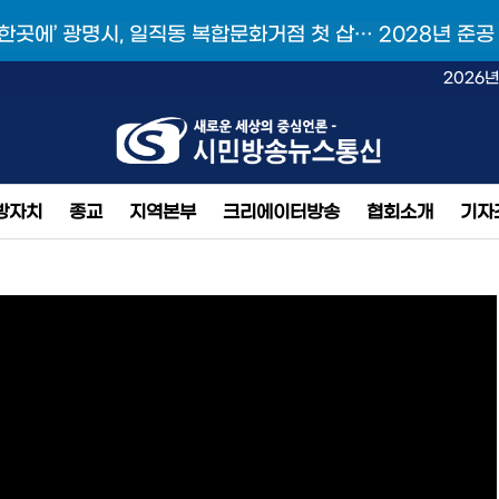
 한곳에’ 광명시, 일직동 복합문화거점 첫 삽… 2028년 준공
2026년
방자치
종교
지역본부
크리에이터방송
협회소개
기자